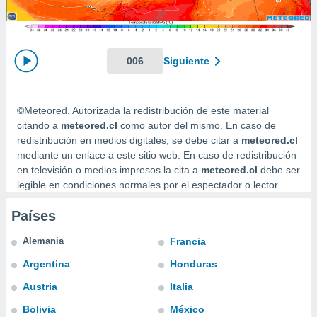
ediante
ecnologías
nos permite
estra
ara seguir
006
Siguiente
e contenido
stándares
ACEPTAR
sin coste.
Y
©Meteored. Autorizada la redistribución de este material
CONTINUAR
 botón
citando a
meteored.cl
como autor del mismo. En caso de
continuar",
redistribución en medios digitales, se debe citar a
meteored.cl
der a la
CONFIGURACIÓN
mediante un enlace a este sitio web. En caso de redistribución
ndo la
en televisión o medios impresos la cita a
meteored.cl
debe ser
 de todas
legible en condiciones normales por el espectador o lector.
, ya sean
de nuestros
Países
 nos
 y análisis
Alemania
Francia
tamiento en
Argentina
Honduras
b, así como
un perfil
Austria
Italia
para
ublicidad y
Bolivia
México