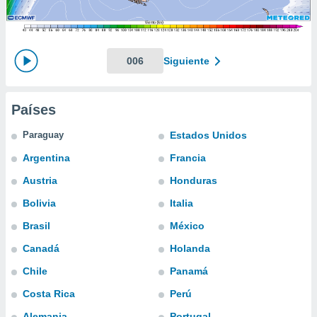
ediante
ecnologías
nos permite
estra
ara seguir
006
Siguiente
e contenido
stándares
ACEPTAR
sin coste.
Y
Países
CONTINUAR
 botón
continuar",
Paraguay
Estados Unidos
der a la
CONFIGURACIÓN
Argentina
Francia
ndo la
 de todas
Austria
Honduras
, ya sean
de nuestros
Bolivia
Italia
 nos
Brasil
México
 y análisis
Canadá
Holanda
tamiento en
b, así como
Chile
Panamá
un perfil
Costa Rica
Perú
para
ublicidad y
Alemania
Portugal