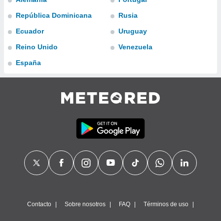
do en
República Dominicana
Rusia
 mismo.
Ecuador
Uruguay
sultar más
 en nuestra
Reino Unido
Venezuela
 Cookies
y
ualquier
España
ento
 botón
ación de
kies
 disponible
e nuestra
.
IVAMENTE,
as
 a cookies
Contacto
Sobre nosotros
FAQ
Términos de uso
 no aceptar
ón de