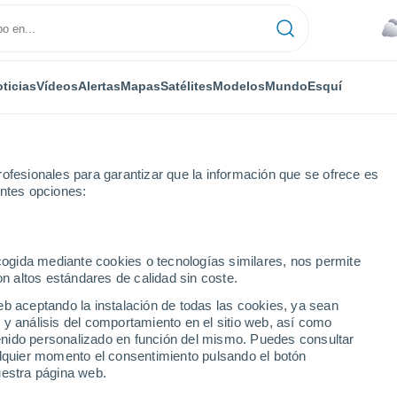
ticias
Vídeos
Alertas
Mapas
Satélites
Modelos
Mundo
Esquí
ofesionales para garantizar que la información que se ofrece es
entes opciones:
Sur - Lat(-25..-50)
ecogida mediante cookies o tecnologías similares, nos permite
on altos estándares de calidad sin coste.
numérica
eb aceptando la instalación de todas las cookies, ya sean
 y análisis del comportamiento en el sitio web, así como
ntenido personalizado en función del mismo. Puedes consultar
TEMPERATURA
GEOP. 850 HPA |
GEOP. 500
VIENTO 10M |
alquier momento el consentimiento pulsando el botón
2M
TEMP.
HPA | PRES. |
PRESIÓN
uestra página web.
TEMP.