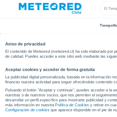
Tiempo
No
Aviso de privacidad
El contenido de Meteored (meteored.cl) ha sido elaborado por pr
de calidad. Puedes acceder a este sitio web mediante las sigui
Aceptar cookies y acceder de forma gratuita
Inicio
Modelos
Modelos Paraguay - ECMWF América 
La publicidad digital personalizada, basada en la información r
financiar nuestra actividad para seguir ofreciéndote contenido c
Modelos de predicción 
Pulsando el botón "Aceptar y continuar", puedes acceder a la w
nuestras o de nuestros socios, que nos permiten el seguimiento
desarrollar un perfil específico para mostrarte publicidad y co
PRES. | V > 10 |
PRECIPITACIÓN
NIEVE
más información en nuestra
Política de Cookies
y retirar en cu
NUB. | PREC. 6H |
ACUMULADA
ACUMULADA
Configuración de cookies
que aparece disponible en el pie de n
ESPESOR