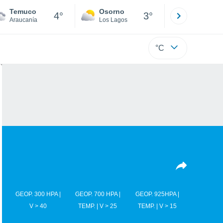
Temuco
Osorno
Puerto
4°
3°
Araucanía
Los Lagos
Los Lagos
°C
GEOP. 300 HPA |
GEOP. 700 HPA |
GEOP. 925HPA |
V > 40
TEMP. | V > 25
TEMP. | V > 15