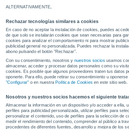
ALTERNATIVAMENTE,
Paraguay
Rechazar tecnologías similares a cookies
En caso de no aceptar la instalación de cookies, puedes accede
ECMWF América Sur -
de que solo se instalarán cookies que sean necesarias para garan
Lat(+10..-30)
cookies para analizar el comportamiento ni para mostrar publici
publicidad general no personalizada. Puedes rechazar la instala
ECMWF América Sur -
abono pulsando el botón "Rechazar".
Lat(-25..-50)
Con su consentimiento, nosotros y
nuestros socios
usamos cooki
almacenar, acceder y procesar datos personales como su visita e
GFS América Sur -
cookies. Es posible que algunos proveedores traten tus datos pe
Lat(+10..-30)
oponerte. Para ello, puede retirar su consentimiento u oponerse
"Configurar"
o en nuestra
Política de Cookies
en este sitio web.
GFS América Sur -
Lat(-25..-50)
Nosotros y nuestros socios hacemos el siguiente trata
Almacenar la información en un dispositivo y/o acceder a ella, 
perfiles para publicidad personalizada, utilizar perfiles para sele
personalizar el contenido, uso de perfiles para la selección de c
medir el rendimiento del contenido, comprender al público a tra
procedentes de diferentes fuentes, desarrollo y mejora de los se