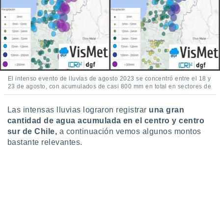
idad
a, utilizar
a
 la
da, crear un
personalizar
o, uso de
El intenso evento de lluvias de agosto 2023 se concentró entre el 18 y
a la
23 de agosto, con acumulados de casi 800 mm en total en sectores de
e contenido
do, medir el
 de la
Las intensas lluvias lograron registrar
una gran
medir el
cantidad de agua acumulada en el centro y centro
 del
sur de Chile,
a continuación vemos algunos montos
 comprender
bastante relevantes.
 través de
s o a través
nación de
edentes de
fuentes,
y mejora de
os, uso de
ados con el