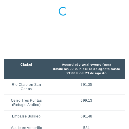
 seleccionar
o.
calización
precisa e
ión mediante
, publicidad
dos,
 publicidad
,
ón de
Ciudad
Acumulado total evento (mm)
desde las 00:00 h del 18 de agosto hasta
 desarrollo
23:00 h del 23 de agosto
s.
tros 1199
Río Claro en San
791,35
Carlos
ios
Cerro Tres Puntas
699,13
(Refugio Andino)
Embalse Bullileo
691,48
Maule en Armerillo
584