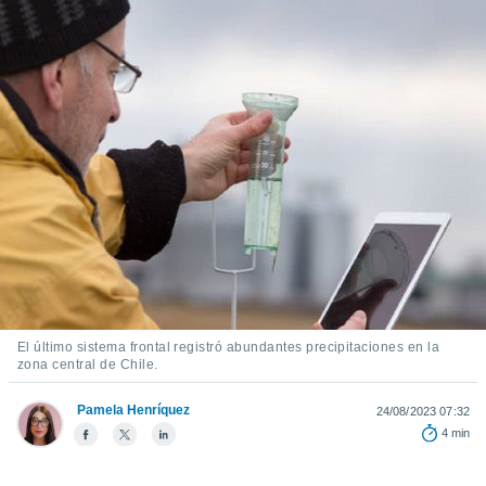
ediante
ecnologías
nos permite
estra
ara seguir
e contenido
stándares
ACEPTAR
sin coste.
Y
CONTINUAR
 botón
continuar",
der a la
CONFIGURACIÓN
ndo la
 de todas
, ya sean
de nuestros
 nos
El último sistema frontal registró abundantes precipitaciones en la
zona central de Chile.
 y análisis
tamiento en
b, así como
Pamela Henríquez
24/08/2023 07:32
un perfil
4 min
para
ublicidad y