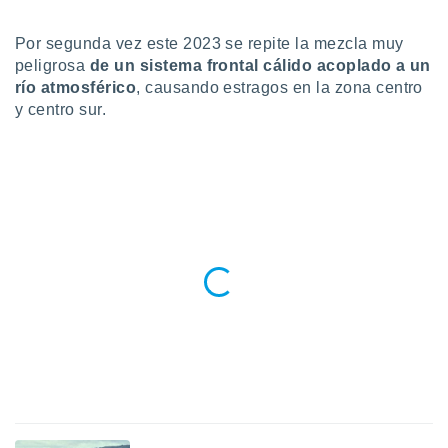
do en
Por segunda vez este 2023 se repite la mezcla muy
 mismo.
sultar más
peligrosa
de un sistema frontal cálido acoplado a un
 en nuestra
río atmosférico
, causando estragos en la zona centro
 Cookies
y
y centro sur.
ualquier
ento
 botón
ación de
kies
 disponible
e nuestra
.
IVAMENTE,
as
 a cookies
 no aceptar
ón de