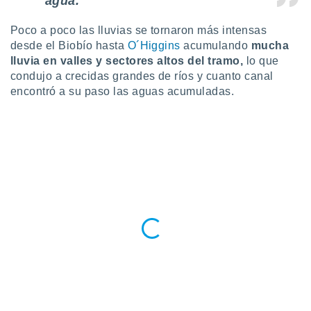
agua.
 botón
.
Poco a poco las lluvias se tornaron más intensas
desde el Biobío hasta
O´Higgins
acumulando
mucha
nto,
lluvia en valles y sectores altos del tramo,
lo que
condujo a crecidas grandes de ríos y cuanto canal
cios
encontró a su paso las aguas acumuladas.
kies,
ores únicos
as similares
nar,
rocesar
onales como
 este sitio
recciones IP
ficadores de
 posible
s
 traten tus
nales en
 interés
go a lo que
nerte. Para
retirar su