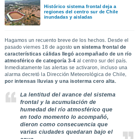
uedes
Histórico sistema frontal deja a
uestro sitio
regiones del centro sur de Chile
ed.cl. En
inundadas y aisladas
te
 de que
talarán
e sean
Hagamos un recuento breve de los hechos. Desde el
para
pasado viernes 18 de agosto
un sistema frontal de
a
características cálidas llegó acompañado de un río
por el sitio
atmosférico de categoría 3-4
al centro sur del país.
o se
cookies para
Inmediatamente las alertas se activaron, incluso una
alarma decretó la Dirección Meteorológica de Chile,
nto ni para
por intensas lluvias y una isoterma cero alta.
licidad o
La lentitud del avance del sistema
ado, aunque
frontal y la acumulación de
sualizar
general no
humedad del río atmosférico que
ada. Puedes
en todo momento lo acompañó,
 instalación
dieron como consecuencia que
y acceder a
varias ciudades quedaran bajo el
io web a
ste abono