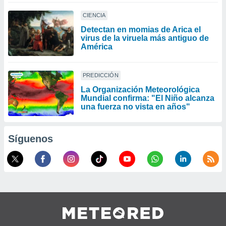
CIENCIA
Detectan en momias de Arica el
virus de la viruela más antiguo de
América
PREDICCIÓN
La Organización Meteorológica
Mundial confirma: "El Niño alcanza
una fuerza no vista en años"
Síguenos