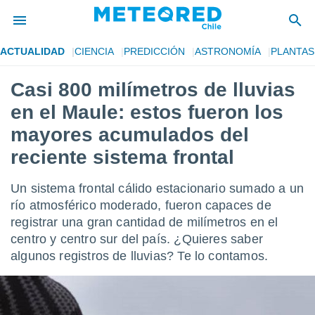
ACTUALIDAD
CIENCIA
PREDICCIÓN
ASTRONOMÍA
PLANTAS
privacidad
Casi 800 milímetros de lluvias
o de
eteored.cl)
en el Maule: estos fueron los
borado por
es para
mayores acumulados del
ue la
reciente sistema frontal
 que se
e calidad.
eder a este
Un sistema frontal cálido estacionario sumado a un
ediante las
río atmosférico moderado, fueron capaces de
opciones:
registrar una gran cantidad de milímetros en el
ookies y
centro y centro sur del país. ¿Quieres saber
e forma
algunos registros de lluvias? Te lo contamos.
d digital
ada, basada
mación