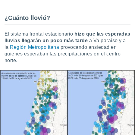
ento u
 de datos
¿Cuánto llovió?
er momento
ic en
o en
El sistema frontal estacionario
hizo que las esperadas
lluvias llegarán un poco más tarde
a Valparaíso y a
 Cookies
en
la
Región Metropolitana
provocando ansiedad en
eb.
quienes esperaban las precipitaciones en el centro
norte.
y
socios
el
to de
la
 en un
 y/o acceder
 de datos
ara
 anuncios
ar perfiles