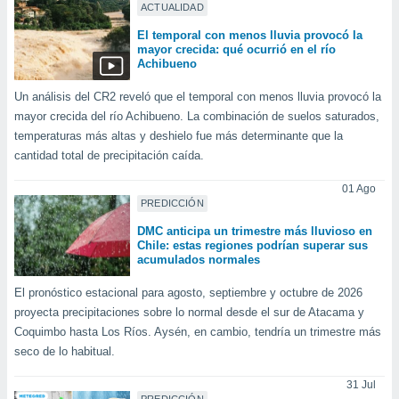
ACTUALIDAD
 botón
.
El temporal con menos lluvia provocó la
mayor crecida: qué ocurrió en el río
Achibueno
nto,
Un análisis del CR2 reveló que el temporal con menos lluvia provocó la
cios
mayor crecida del río Achibueno. La combinación de suelos saturados,
kies,
temperaturas más altas y deshielo fue más determinante que la
ores únicos
cantidad total de precipitación caída.
as similares
nar,
01 Ago
rocesar
PREDICCIÓN
onales como
 este sitio
DMC anticipa un trimestre más lluvioso en
recciones IP
Chile: estas regiones podrían superar sus
ficadores de
acumulados normales
 posible
El pronóstico estacional para agosto, septiembre y octubre de 2026
s
 traten tus
proyecta precipitaciones sobre lo normal desde el sur de Atacama y
nales en
Coquimbo hasta Los Ríos. Aysén, en cambio, tendría un trimestre más
 interés
seco de lo habitual.
go a lo que
nerte. Para
31 Jul
retirar su