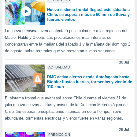
PREDICCIÓN
ento u
Nuevo sistema frontal llegará este sábado a
Chile: se esperan más de 80 mm de lluvia y
 de datos
fuertes vientos
er momento
ic en
La nueva ofensiva invernal afectará principalmente a las regiones del
o en
Maule, Ñuble y Biobío. Las precipitaciones más intensas se
concentrarán entre la mañana del sábado 1 y la mañana del domingo 2
 Cookies
en
eb.
de agosto, sobre territorios que ya presentan suelos saturados.
30 Jul
y
ACTUALIDAD
socios
el
DMC activa alertas desde Antofagasta hasta
Biobío: lluvias fuertes, tormentas y viento de
to de
110 km/h
El sistema frontal que avanzará sobre Chile durante el viernes 31 de
la
julio motivó nuevas alertas y avisos de la Dirección Meteorológica de
 en un
Chile. Se esperan precipitaciones intensas en corto tiempo, nieve
 y/o acceder
 de datos
abundante, tormentas eléctricas y viento fuerte en varias regiones.
ara
 anuncios
29 Jul
ar perfiles
PREDICCIÓN