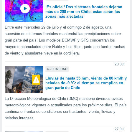
idad
¡Es oficial! Dos sistemas frontales dejarán
a, utilizar
más de 200 mm en Chile: estas serán las
a
zonas más afectadas
 la
Entre este miércoles 29 de julio y el domingo 2 de agosto, una
da, crear un
sucesión de sistemas frontales mantendrá las precipitaciones sobre
personalizar
gran parte del país. Los modelos ECMWF y GFS concentran los
o, uso de
mayores acumulados entre Ñuble y Los Ríos, junto con fuertes rachas
a la
de viento y abundante nieve en la cordillera.
e contenido
do, medir el
28 Jul
 de la
ACTUALIDAD
medir el
 del
Lluvias de hasta 55 mm, viento de 80 km/h y
 comprender
heladas de -9 °C: el tiempo se complica en
 través de
gran parte de Chile
s o a través
La Dirección Meteorológica de Chile (DMC) mantiene diversos avisos
nación de
edentes de
meteorológicos vigentes o actualizados para los próximos días. El país
fuentes,
continúa enfrentando condiciones contrastantes: viento, lluvias y
y mejora de
heladas intensas.
os, uso de
ados con el
27 Jul