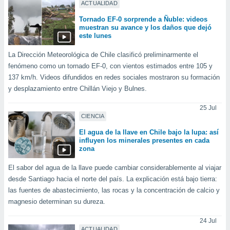
 seleccionar
ACTUALIDAD
o.
Tornado EF-0 sorprende a Ñuble: videos
calización
muestran su avance y los daños que dejó
este lunes
precisa e
ión mediante
La Dirección Meteorológica de Chile clasificó preliminarmente el
, publicidad
fenómeno como un tornado EF-0, con vientos estimados entre 105 y
137 km/h. Videos difundidos en redes sociales mostraron su formación
dos,
y desplazamiento entre Chillán Viejo y Bulnes.
 publicidad
,
25 Jul
ón de
CIENCIA
 desarrollo
El agua de la llave en Chile bajo la lupa: así
s.
influyen los minerales presentes en cada
zona
tros 1199
ios
El sabor del agua de la llave puede cambiar considerablemente al viajar
desde Santiago hacia el norte del país. La explicación está bajo tierra:
las fuentes de abastecimiento, las rocas y la concentración de calcio y
magnesio determinan su dureza.
24 Jul
ACTUALIDAD