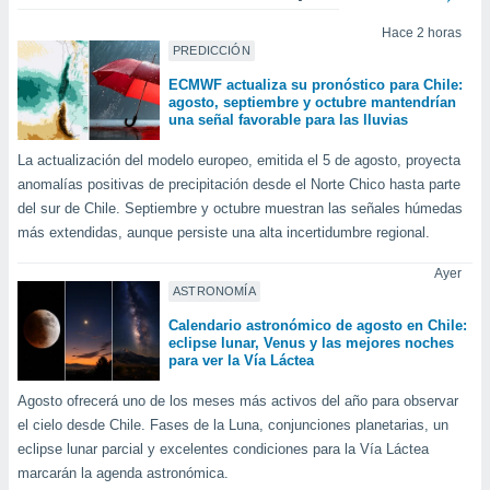
do en
Hace 2 horas
 mismo.
PREDICCIÓN
sultar más
ECMWF actualiza su pronóstico para Chile:
 en nuestra
agosto, septiembre y octubre mantendrían
 Cookies
y
una señal favorable para las lluvias
ualquier
La actualización del modelo europeo, emitida el 5 de agosto, proyecta
ento
anomalías positivas de precipitación desde el Norte Chico hasta parte
 botón
del sur de Chile. Septiembre y octubre muestran las señales húmedas
ación de
más extendidas, aunque persiste una alta incertidumbre regional.
kies
 disponible
Ayer
e nuestra
ASTRONOMÍA
.
Calendario astronómico de agosto en Chile:
IVAMENTE,
eclipse lunar, Venus y las mejores noches
para ver la Vía Láctea
Agosto ofrecerá uno de los meses más activos del año para observar
as
 a cookies
el cielo desde Chile. Fases de la Luna, conjunciones planetarias, un
eclipse lunar parcial y excelentes condiciones para la Vía Láctea
 no aceptar
marcarán la agenda astronómica.
ón de