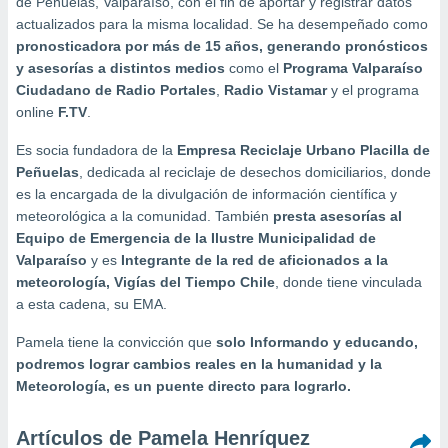
de Peñuelas, Valparaíso, con el fin de aportar y registrar datos
ediante
actualizados para la misma localidad. Se ha desempeñado como
ecnologías
nos permite
pronosticadora por más de 15 años, generando pronósticos
estra
y asesorías a distintos medios
como el
Programa Valparaíso
ara seguir
Ciudadano de
Radio Portales
,
Radio Vistamar
y el programa
e contenido
online
F.TV
.
stándares
ACEPTAR
sin coste.
Y
Es socia fundadora de la
Empresa Reciclaje Urbano Placilla de
CONTINUAR
 botón
Peñuelas
, dedicada al reciclaje de desechos domiciliarios, donde
continuar",
es la encargada de la divulgación de información científica y
der a la
CONFIGURACIÓN
meteorológica a la comunidad. También
presta asesorías al
ndo la
Equipo de Emergencia de la Ilustre Municipalidad de
 de todas
Valparaíso
y es
Integrante de la red de aficionados a la
, ya sean
meteorología, Vigías del Tiempo Chile
, donde tiene vinculada
de nuestros
 nos
a esta cadena, su EMA.
 y análisis
Pamela tiene la convicción que
solo Informando y educando,
tamiento en
podremos lograr cambios reales en la humanidad y la
b, así como
Meteorología, es un puente directo para lograrlo.
un perfil
para
Artículos de Pamela Henríquez
ublicidad y