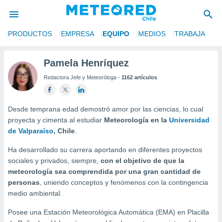
S
PRODUCTOS
EMPRESA
EQUIPO
MEDIOS
TRABAJA
privacidad
o de
Pamela Henríquez
eteored.cl)
Redactora Jefe y Meteoróloga -
1162 artículos
borado por
es para
ue la
 que se
Desde temprana edad demostró amor por las ciencias, lo cual
e calidad.
proyecta y cimenta al estudiar
Meteorología en la
Universidad
eder a este
de Valparaíso
, Chile
.
ediante las
opciones:
Ha desarrollado su carrera aportando en diferentes proyectos
sociales y privados, siempre,
con el objetivo de que la
ookies y
meteorología sea comprendida por una gran cantidad de
e forma
personas
, uniendo conceptos y fenómenos con la contingencia
medio ambiental.
d digital
ada, basada
Posee una
Estación Meteorológica Automática (EMA) en Placilla
mación