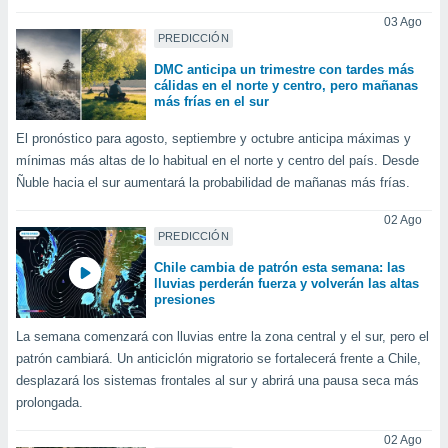
uedes
03 Ago
uestro sitio
PREDICCIÓN
ed.cl. En
te
DMC anticipa un trimestre con tardes más
 de que
cálidas en el norte y centro, pero mañanas
talarán
más frías en el sur
e sean
para
El pronóstico para agosto, septiembre y octubre anticipa máximas y
a
mínimas más altas de lo habitual en el norte y centro del país. Desde
por el sitio
Ñuble hacia el sur aumentará la probabilidad de mañanas más frías.
o se
cookies para
02 Ago
PREDICCIÓN
nto ni para
Chile cambia de patrón esta semana: las
licidad o
lluvias perderán fuerza y volverán las altas
presiones
ado, aunque
sualizar
La semana comenzará con lluvias entre la zona central y el sur, pero el
general no
patrón cambiará. Un anticiclón migratorio se fortalecerá frente a Chile,
ada. Puedes
desplazará los sistemas frontales al sur y abrirá una pausa seca más
 instalación
prolongada.
y acceder a
io web a
02 Ago
ste abono