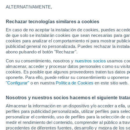
ALTERNATIVAMENTE,
Ecuador anunció el 13 de septiembre l
bosques nativos. Esto es parte de un 
Rechazar tecnologías similares a cookies
millones de ha.
En caso de no aceptar la instalación de cookies, puedes accede
de que solo se instalarán cookies que sean necesarias para garan
cookies para analizar el comportamiento ni para mostrar publici
publicidad general no personalizada. Puedes rechazar la instala
abono pulsando el botón "Rechazar".
Con su consentimiento, nosotros y
nuestros socios
usamos cooki
almacenar, acceder y procesar datos personales como su visita e
cookies. Es posible que algunos proveedores traten tus datos pe
oponerte. Para ello, puede retirar su consentimiento u oponerse
"Configurar"
o en nuestra
Política de Cookies
en este sitio web.
Nosotros y nuestros socios hacemos el siguiente trata
Almacenar la información en un dispositivo y/o acceder a ella, 
perfiles para publicidad personalizada, utilizar perfiles para sele
personalizar el contenido, uso de perfiles para la selección de c
medir el rendimiento del contenido, comprender al público a tra
procedentes de diferentes fuentes, desarrollo y mejora de los se