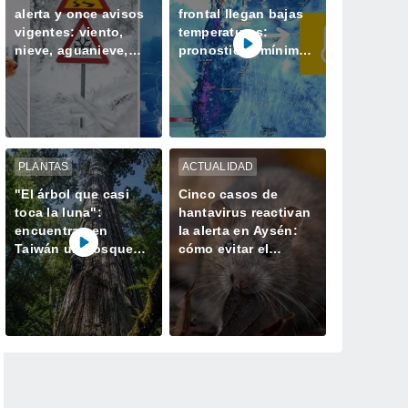
alerta y once avisos
frontal llegan bajas
vigentes: viento,
temperaturas:
nieve, aguanieve,
pronostican mínimas
tormentas y heladas
bajo cero en la zona
afectarán a Chile
central
PLANTAS
ACTUALIDAD
"El árbol que casi
Cinco casos de
toca la luna":
hantavirus reactivan
encuentran en
la alerta en Aysén:
Taiwán un bosque
cómo evitar el
perdido con el
contagio
ejemplar más alto de
Asia