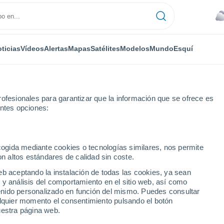
ticias
Vídeos
Alertas
Mapas
Satélites
Modelos
Mundo
Esquí
RONOMÍA
PLANTAS
TIEMPO LIBRE
ofesionales para garantizar que la información que se ofrece es
entes opciones:
ecogida mediante cookies o tecnologías similares, nos permite
on altos estándares de calidad sin coste.
en Ecuador: conservar cerca de 2 millones de hectáreas de bosques
eb aceptando la instalación de todas las cookies, ya sean
 y análisis del comportamiento en el sitio web, así como
ntenido personalizado en función del mismo. Puedes consultar
n Ecuador: conservar
alquier momento el consentimiento pulsando el botón
uestra página web.
e hectáreas de bosques