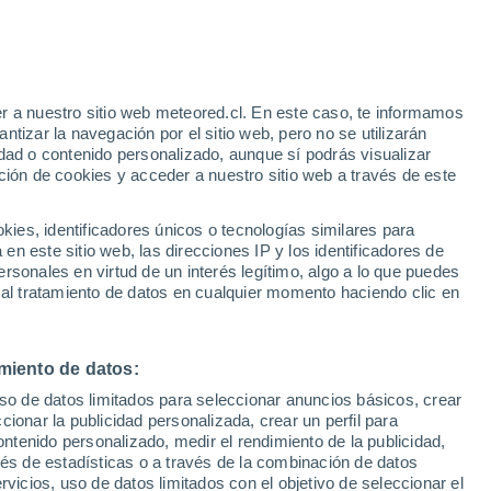
a protección de 65,000 hectáreas (ha) de
gran proyecto que busca proteger 1,9
r a nuestro sitio web meteored.cl. En este caso, te informamos
tizar la navegación por el sitio web, pero no se utilizarán
dad o contenido personalizado, aunque sí podrás visualizar
ción de cookies y acceder a nuestro sitio web a través de este
es, identificadores únicos o tecnologías similares para
n este sitio web, las direcciones IP y los identificadores de
rsonales en virtud de un interés legítimo, algo a lo que puedes
 al tratamiento de datos en cualquier momento haciendo clic en
miento de datos:
uso de datos limitados para seleccionar anuncios básicos, crear
ccionar la publicidad personalizada, crear un perfil para
ontenido personalizado, medir el rendimiento de la publicidad,
vés de estadísticas o a través de la combinación de datos
rvicios, uso de datos limitados con el objetivo de seleccionar el