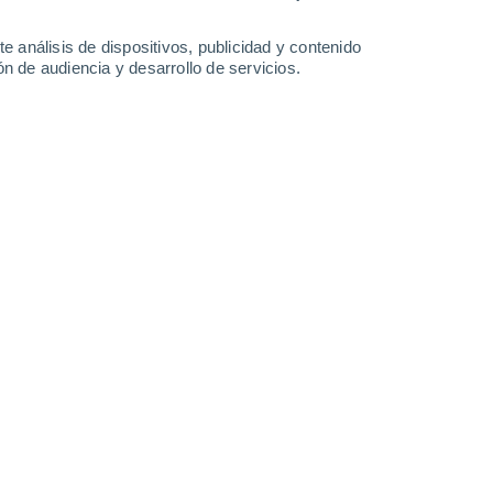
e análisis de dispositivos, publicidad y contenido
n de audiencia y desarrollo de servicios.
 el 51.2 % del territorio continental está cubierto por bosques
/09/2023 06:19
3 min
solución natural para enfrentar la crisis
ltros que absorben dióxido de carbono, uno
contribuyen de forma positiva con el ciclo