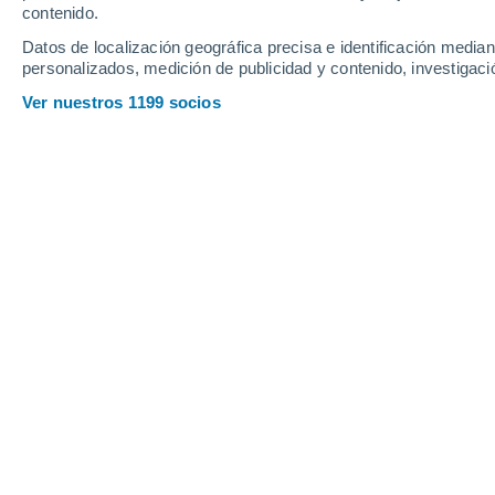
contenido.
Datos de localización geográfica precisa e identificación mediant
personalizados, medición de publicidad y contenido, investigació
Ver nuestros 1199 socios
Ecuador presenta una gran variedad de regiones naturales,
nativos.
Orlando Aurquia
24
Meteored México
La protección de
los bosques es una 
climática
. Los árboles actúan como fi
de los gases de efecto invernadero, y 
hidrológico.