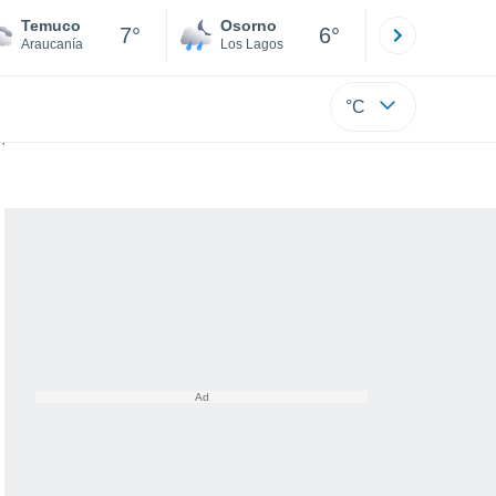
Temuco
Osorno
Puerto
7°
6°
Araucanía
Los Lagos
Los Lagos
°C