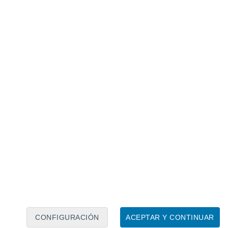
ntzi y Tinkias
, provincia de
Napo
.
omunidades serán beneficiados con un
58,000 dólares.
s una estrategia nacional de
Ecuador
para
alidad abarca 77 ecosistemas. Este
lan hasta el año 2025 es conservar
reas de bosques
.
uador
a una gran variedad de regiones naturales
erso y uno de los mayores centros de
mundial
.
CONFIGURACIÓN
ACEPTAR Y CONTINUAR