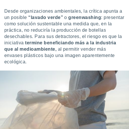
ento u
Desde organizaciones ambientales, la crítica apunta a
 de datos
un posible
“lavado verde”
o
greenwashing
: presentar
er momento
como solución sustentable una medida que, en la
ic en
práctica, no reduciría la producción de botellas
o en
desechables. Para sus detractores, el riesgo es que la
 Cookies
iniciativa
en
termine beneficiando más a la industria
eb.
que al medioambiente,
al permitir vender más
envases plásticos bajo una imagen aparentemente
y
ecológica.
socios
el
to de
la
 en un
 y/o acceder
 de datos
ara
 anuncios
ar perfiles