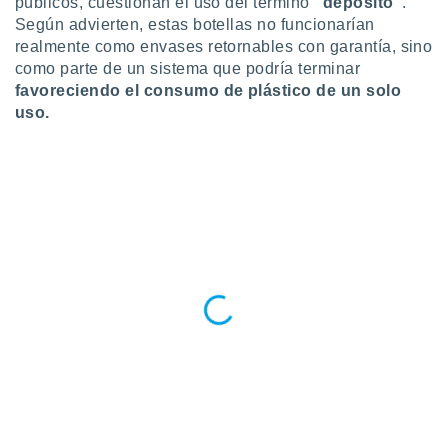
públicos, cuestionan el uso del término
“depósito”
.
 botón
Según advierten, estas botellas no funcionarían
.
realmente como envases retornables con garantía, sino
como parte de un sistema que podría terminar
nto,
favoreciendo el consumo de plástico de un solo
uso.
cios
kies,
ores únicos
as similares
nar,
rocesar
onales como
 este sitio
recciones IP
ficadores de
 posible
s
 traten tus
nales en
 interés
go a lo que
nerte. Para
retirar su