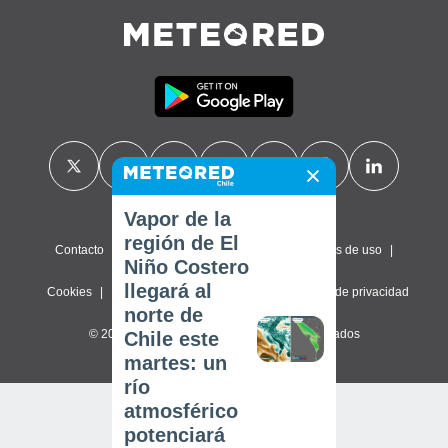
Vapor de la
región de El
Contacto
Sobre nosotros
FAQ
Términos de uso
Niño Costero
llegará al
Cookies
Política de privacidad
Configuración de privacidad
norte de
© 2026 Meteored. Todos los derechos reservados
Chile este
martes: un
río
atmosférico
potenciará