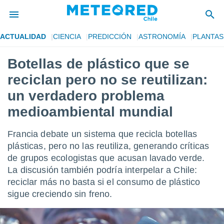
ACTUALIDAD
CIENCIA
PREDICCIÓN
ASTRONOMÍA
PLANTAS
privacidad
Botellas de plástico que se
o de
eteored.cl)
reciclan pero no se reutilizan:
borado por
es para
un verdadero problema
ue la
medioambiental mundial
 que se
e calidad.
eder a este
Francia debate un sistema que recicla botellas
ediante las
plásticas, pero no las reutiliza, generando críticas
opciones:
de grupos ecologistas que acusan lavado verde.
ookies y
La discusión también podría interpelar a Chile:
e forma
reciclar más no basta si el consumo de plástico
sigue creciendo sin freno.
d digital
ada, basada
mación