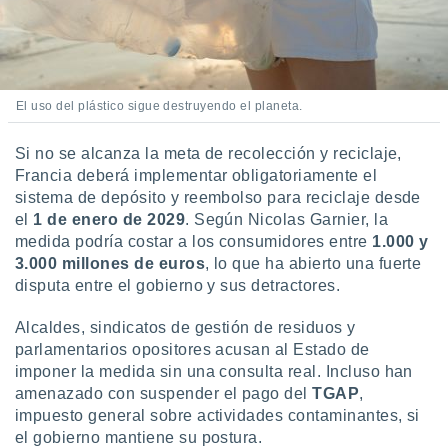
idad
a, utilizar
a
 la
El uso del plástico sigue destruyendo el planeta.
da, crear un
personalizar
o, uso de
Si no se alcanza la meta de recolección y reciclaje,
a la
Francia deberá implementar obligatoriamente el
e contenido
sistema de depósito y reembolso para reciclaje desde
do, medir el
el
1 de enero de 2029
. Según Nicolas Garnier, la
 de la
medir el
medida podría costar a los consumidores entre
1.000 y
 del
3.000 millones de euros
, lo que ha abierto una fuerte
 comprender
disputa entre el gobierno y sus detractores.
 través de
s o a través
Alcaldes, sindicatos de gestión de residuos y
nación de
parlamentarios opositores acusan al Estado de
edentes de
imponer la medida sin una consulta real. Incluso han
fuentes,
y mejora de
amenazado con suspender el pago del
TGAP
,
os, uso de
impuesto general sobre actividades contaminantes, si
ados con el
el gobierno mantiene su postura.