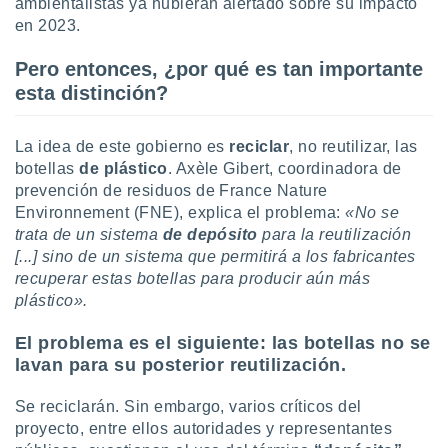
ambientalistas ya hubieran alertado sobre su impacto
uedes
uestro sitio
en 2023.
ed.cl. En
te
Pero entonces, ¿por qué es tan importante
 de que
esta distinción?
talarán
e sean
para
La idea de este gobierno es
reciclar
, no reutilizar, las
a
botellas
de plástico
. Axèle Gibert, coordinadora de
por el sitio
prevención de residuos de France Nature
o se
Environnement (FNE), explica el problema:
«No se
cookies para
trata de un sistema
de depósito
para la reutilización
nto ni para
[...] sino de un sistema que permitirá a los fabricantes
licidad o
recuperar estas botellas para producir aún más
plástico».
ado, aunque
sualizar
El problema es el siguiente: las botellas no se
general no
lavan para su posterior reutilización.
ada. Puedes
 instalación
y acceder a
Se reciclarán. Sin embargo, varios críticos del
io web a
proyecto, entre ellos autoridades y representantes
ste abono