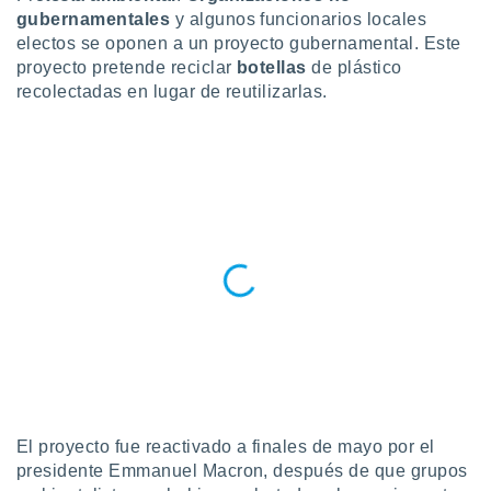
gubernamentales
y algunos funcionarios locales
do en
electos se oponen a un proyecto gubernamental. Este
 mismo.
proyecto pretende reciclar
botellas
de plástico
sultar más
 en nuestra
recolectadas en lugar de reutilizarlas.
 Cookies
y
ualquier
ento
 botón
ación de
kies
 disponible
e nuestra
.
IVAMENTE,
as
 a cookies
El proyecto fue reactivado a finales de mayo por el
 no aceptar
presidente Emmanuel Macron, después de que grupos
ón de