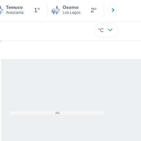
Temuco
Osorno
Puerto
1°
2°
Araucanía
Los Lagos
Los Lagos
°C