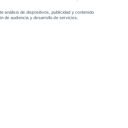
e análisis de dispositivos, publicidad y contenido
n de audiencia y desarrollo de servicios.
tivos y tomarse una pausa para conectar con la naturaleza y el
/2025 10:01
6 min
io sur
, la huerta experimenta una
del verano a un ambiente más fresco y
 suelo y el inicio de nuevos cultivos. Este
nda, preparar la tierra y ajustar las
se optimicen las condiciones para el