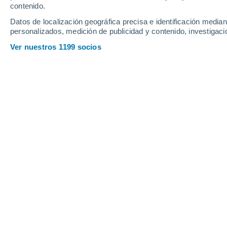
contenido.
Datos de localización geográfica precisa e identificación mediant
personalizados, medición de publicidad y contenido, investigació
Ver nuestros 1199 socios
Abril es tiempo de preparar la tierra, sembrar nuevos cul
clima fresco.
Tania Maldonado
30/03
Venegas
Con la llegada de abril en el
hemisfer
transición crucial: se pasa del calor 
húmedo, ideal para la regeneración del
es el mes para hacer una limpieza profu
estrategias de cultivo, de manera que 
invierno.