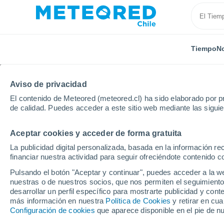
Tiempo
No
TODAS
ACTUALIDAD
CIENCIA
PREDICCIÓN
AST
Aviso de privacidad
El contenido de Meteored (meteored.cl) ha sido elaborado por pr
de calidad. Puedes acceder a este sitio web mediante las sigui
Aceptar cookies y acceder de forma gratuita
La publicidad digital personalizada, basada en la información r
financiar nuestra actividad para seguir ofreciéndote contenido c
Inicio
Noticias
Actualidad
El huerto en abril: e
Pulsando el botón "Aceptar y continuar", puedes acceder a la w
nuestras o de nuestros socios, que nos permiten el seguimiento
desarrollar un perfil específico para mostrarte publicidad y co
El huerto en abril: est
más información en nuestra
Política de Cookies
y retirar en cu
Configuración de cookies
que aparece disponible en el pie de n
invierno de cosechas