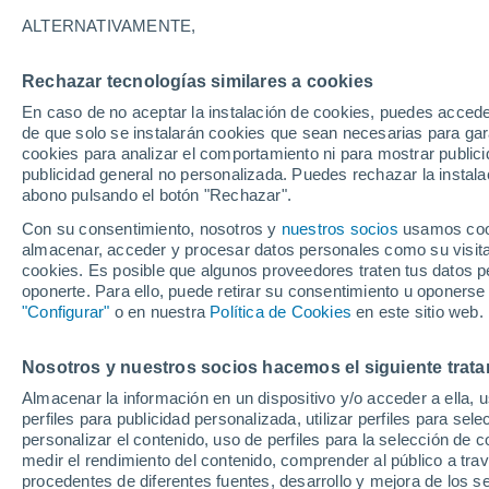
ALTERNATIVAMENTE,
Abril es el momento ideal para renovar 
planifica cultivos otoñales que garantic
Rechazar tecnologías similares a cookies
En caso de no aceptar la instalación de cookies, puedes accede
de que solo se instalarán cookies que sean necesarias para garan
cookies para analizar el comportamiento ni para mostrar publici
publicidad general no personalizada. Puedes rechazar la instala
abono pulsando el botón "Rechazar".
Con su consentimiento, nosotros y
nuestros socios
usamos cooki
almacenar, acceder y procesar datos personales como su visita e
cookies. Es posible que algunos proveedores traten tus datos pe
oponerte. Para ello, puede retirar su consentimiento u oponerse
"Configurar"
o en nuestra
Política de Cookies
en este sitio web.
Nosotros y nuestros socios hacemos el siguiente trata
Almacenar la información en un dispositivo y/o acceder a ella, 
perfiles para publicidad personalizada, utilizar perfiles para sele
personalizar el contenido, uso de perfiles para la selección de c
medir el rendimiento del contenido, comprender al público a tra
procedentes de diferentes fuentes, desarrollo y mejora de los se