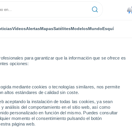
ticias
Vídeos
Alertas
Mapas
Satélites
Modelos
Mundo
Esquí
RONOMÍA
PLANTAS
TIEMPO LIBRE
ofesionales para garantizar que la información que se ofrece es
entes opciones:
ecogida mediante cookies o tecnologías similares, nos permite
on altos estándares de calidad sin coste.
strategias prácticas para un invierno de cosechas abundantes
eb aceptando la instalación de todas las cookies, ya sean
 y análisis del comportamiento en el sitio web, así como
ntenido personalizado en función del mismo. Puedes consultar
rategias prácticas para un
alquier momento el consentimiento pulsando el botón
uestra página web.
 abundantes