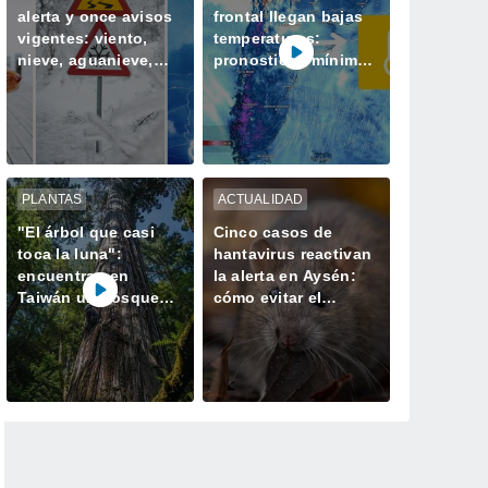
alerta y once avisos
frontal llegan bajas
vigentes: viento,
temperaturas:
nieve, aguanieve,
pronostican mínimas
tormentas y heladas
bajo cero en la zona
afectarán a Chile
central
PLANTAS
ACTUALIDAD
"El árbol que casi
Cinco casos de
toca la luna":
hantavirus reactivan
encuentran en
la alerta en Aysén:
Taiwán un bosque
cómo evitar el
perdido con el
contagio
ejemplar más alto de
Asia