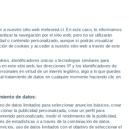
tu huerta: limpia, prepara el suelo y
en un invierno fértil y productivo.
r a nuestro sitio web meteored.cl. En este caso, te informamos
tizar la navegación por el sitio web, pero no se utilizarán
dad o contenido personalizado, aunque sí podrás visualizar
ción de cookies y acceder a nuestro sitio web a través de este
es, identificadores únicos o tecnologías similares para
n este sitio web, las direcciones IP y los identificadores de
rsonales en virtud de un interés legítimo, algo a lo que puedes
 al tratamiento de datos en cualquier momento haciendo clic en
miento de datos:
uso de datos limitados para seleccionar anuncios básicos, crear
ccionar la publicidad personalizada, crear un perfil para
ontenido personalizado, medir el rendimiento de la publicidad,
vés de estadísticas o a través de la combinación de datos
rvicios, uso de datos limitados con el objetivo de seleccionar el