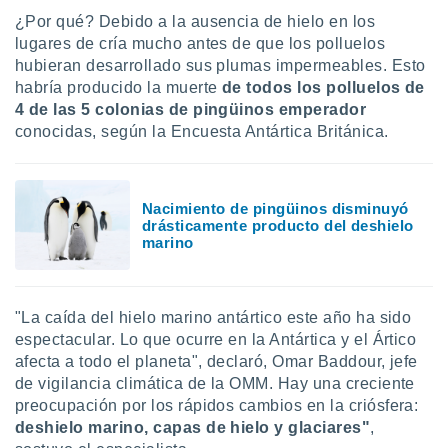
uedes
¿Por qué? Debido a la ausencia de hielo en los
uestro sitio
lugares de cría mucho antes de que los polluelos
ed.cl. En
te
hubieran desarrollado sus plumas impermeables. Esto
 de que
habría producido la muerte
de todos los polluelos de
talarán
4 de las 5 colonias de pingüinos emperador
e sean
conocidas, según la Encuesta Antártica Británica.
para
a
por el sitio
o se
Nacimiento de pingüinos disminuyó
cookies para
drásticamente producto del deshielo
marino
nto ni para
licidad o
ado, aunque
"La caída del hielo marino antártico este año ha sido
sualizar
espectacular. Lo que ocurre en la Antártica y el Ártico
general no
afecta a todo el planeta", declaró, Omar Baddour, jefe
ada. Puedes
de vigilancia climática de la OMM. Hay una creciente
 instalación
y acceder a
preocupación por los rápidos cambios en la criósfera:
io web a
deshielo marino, capas de hielo y glaciares"
,
ste abono