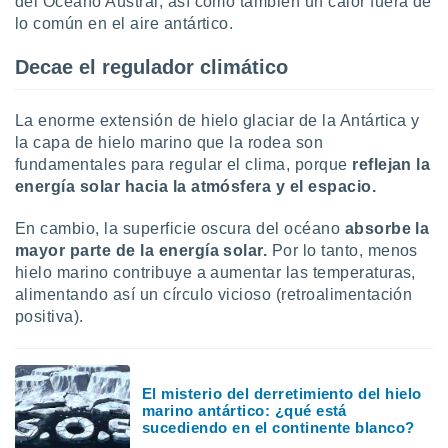
del Océano Austral, así como también un calor fuera de
 seleccionar
o.
lo común en el aire antártico.
calización
Decae el
regulador climático
precisa e
ión mediante
La enorme extensión de hielo glaciar de la Antártica y
, publicidad
la capa de hielo marino que la rodea son
fundamentales para regular el clima, porque
reflejan la
dos,
 publicidad
energía solar hacia la atmósfera y el espacio.
,
ón de
En cambio, la superficie oscura del océano
absorbe la
 desarrollo
mayor parte de la energía solar.
Por lo tanto, menos
s.
hielo marino contribuye a aumentar las temperaturas,
tros 1199
alimentando así un círculo vicioso (retroalimentación
ios
positiva).
El misterio del derretimiento del hielo
marino antártico: ¿qué está
sucediendo en el continente blanco?