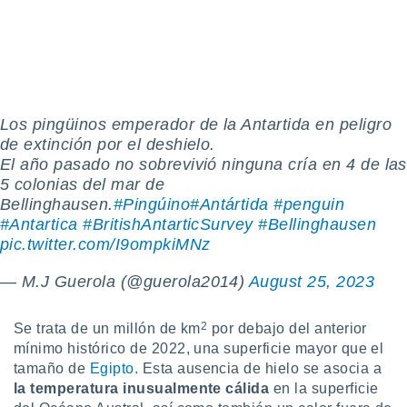
idad
a, utilizar
a
 la
da, crear un
personalizar
Los pingüinos emperador de la Antartida en peligro
o, uso de
de extinción por el deshielo.
a la
El año pasado no sobrevivió ninguna cría en 4 de las
e contenido
5 colonias del mar de
do, medir el
 de la
Bellinghausen.
#Pingúino
#Antártida
#penguin
medir el
#Antartica
#BritishAntarticSurvey
#Bellinghausen
 del
pic.twitter.com/I9ompkiMNz
 comprender
 través de
— M.J Guerola (@guerola2014)
August 25, 2023
s o a través
nación de
edentes de
2
Se trata de un millón de km
por debajo del anterior
fuentes,
mínimo histórico de 2022, una superficie mayor que el
y mejora de
tamaño de
Egipto.
Esta ausencia de hielo se asocia a
os, uso de
la temperatura inusualmente cálida
en la superficie
ados con el