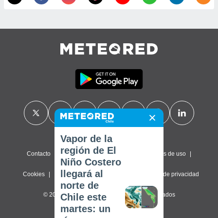
Vapor de la
región de El
Contacto
Sobre nosotros
FAQ
Términos de uso
Niño Costero
llegará al
Cookies
Política de privacidad
Configuración de privacidad
norte de
© 2026 Meteored. Todos los derechos reservados
Chile este
martes: un