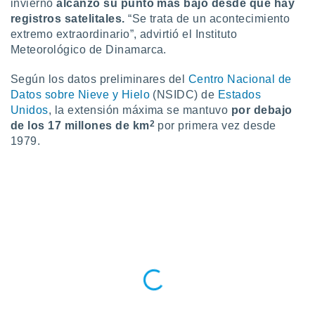
invierno
alcanzó su punto más bajo desde que hay
ento u
registros satelitales.
“Se trata de un acontecimiento
extremo extraordinario”, advirtió el Instituto
 de datos
Meteorológico de Dinamarca.
er momento
ic en
o en
Según los datos preliminares del
Centro Nacional de
Datos sobre Nieve y Hielo
(NSIDC) de
Estados
 Cookies
en
Unidos
, la extensión máxima se mantuvo
por debajo
eb.
2
de los 17 millones de km
por primera vez desde
1979.
y
socios
el
to de
la
 en un
 y/o acceder
 de datos
ara
 anuncios
ar perfiles