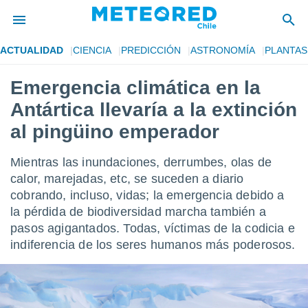
ACTUALIDAD
CIENCIA
PREDICCIÓN
ASTRONOMÍA
PLANTAS
privacidad
Emergencia climática en la
o de
eteored.cl)
Antártica llevaría a la extinción
borado por
es para
al pingüino emperador
ue la
 que se
Mientras las inundaciones, derrumbes, olas de
e calidad.
eder a este
calor, marejadas, etc, se suceden a diario
ediante las
cobrando, incluso, vidas; la emergencia debido a
opciones:
la pérdida de biodiversidad marcha también a
pasos agigantados. Todas, víctimas de la codicia e
ookies y
e forma
indiferencia de los seres humanos más poderosos.
d digital
ada, basada
mación