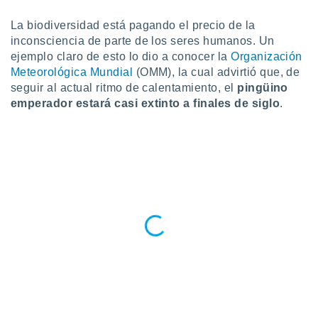
do en
La biodiversidad está pagando el precio de la
 mismo.
inconsciencia de parte de los seres
humanos. Un
sultar más
ejemplo claro de esto lo dio a conocer la
Organización
 en nuestra
Meteorológica Mundial
(OMM), la cual advirtió que, de
 Cookies
y
ualquier
seguir al actual ritmo de calentamiento, el
pingüino
emperador estará casi extinto a finales de siglo
.
ento
 botón
ación de
kies
 disponible
e nuestra
.
IVAMENTE,
as
 a cookies
 no aceptar
ón de