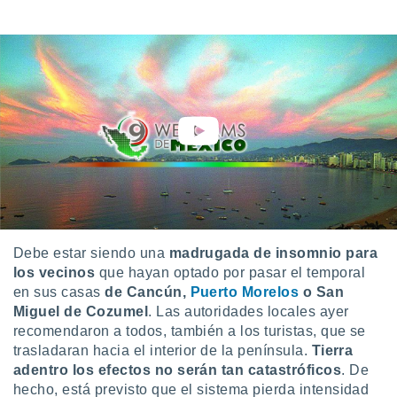
uedes
uestro sitio
ed.cl. En
te
 de que
talarán
e sean
para
a
por el sitio
o se
cookies para
nto ni para
licidad o
Debe estar siendo una
madrugada de insomnio para
los vecinos
que hayan optado por pasar el temporal
ado, aunque
sualizar
en sus casas
de Cancún,
Puerto Morelos
o San
general no
Miguel de Cozumel
. Las autoridades locales ayer
ada. Puedes
recomendaron a todos, también a los turistas, que se
 instalación
trasladaran hacia el interior de la península.
Tierra
y acceder a
adentro los efectos no serán tan catastróficos
. De
io web a
hecho, está previsto que el sistema pierda intensidad
ste abono