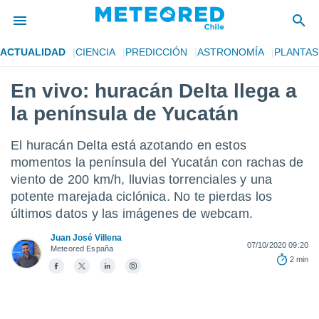
ACTUALIDAD
CIENCIA
PREDICCIÓN
ASTRONOMÍA
PLANTAS
privacidad
En vivo: huracán Delta llega a
o de
eteored.cl)
la península de Yucatán
borado por
es para
ue la
El huracán Delta está azotando en estos
 que se
momentos la península del Yucatán con rachas de
e calidad.
viento de 200 km/h, lluvias torrenciales y una
eder a este
ediante las
potente marejada ciclónica. No te pierdas los
opciones:
últimos datos y las imágenes de webcam.
ookies y
Juan José Villena
07/10/2020 09:20
e forma
Meteored España
2 min
d digital
ada, basada
mación