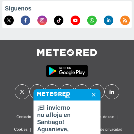
Síguenos
¡El invierno
no afloja en
Contacto
Sobre nosotros
FAQ
Términos de uso
Santiago!
Aguanieve,
Cookies
Política de privacidad
Configuración de privacidad