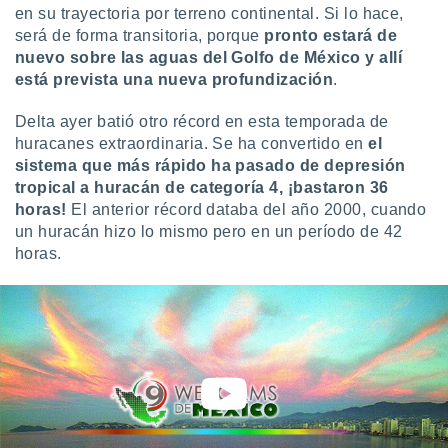
en su trayectoria por terreno continental. Si lo hace,
 botón
.
será de forma transitoria, porque
pronto estará de
nuevo sobre las aguas del Golfo de México y allí
está prevista una nueva profundización
.
nto,
cios
Delta ayer batió otro récord en esta temporada de
kies,
huracanes extraordinaria. Se ha convertido en
el
ores únicos
sistema que más rápido ha pasado de depresión
as similares
tropical a huracán de categoría 4, ¡bastaron 36
nar,
horas!
El anterior récord databa del año 2000, cuando
rocesar
un huracán hizo lo mismo pero en un período de 42
onales como
horas.
 este sitio
recciones IP
ficadores de
 posible
s
 traten tus
nales en
 interés
go a lo que
nerte. Para
retirar su