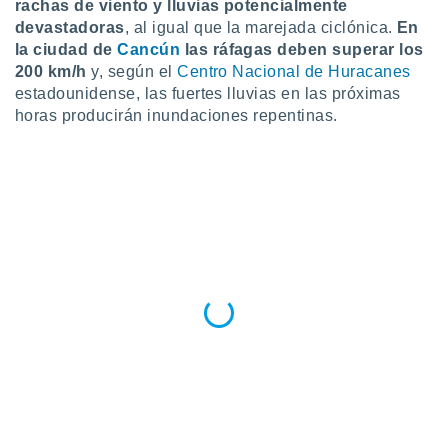
rachas de viento y lluvias potencialmente
do en
devastadora
s
, al igual que la marejada ciclónica.
En
 mismo.
la ciudad de
Cancún
las ráfagas deben superar los
sultar más
200 km/h
y, según el
Centro Nacional de Huracanes
 en nuestra
estadounidense, las fuertes lluvias en las próximas
 Cookies
y
horas producirán inundaciones repentinas.
ualquier
ento
 botón
ación de
kies
 disponible
e nuestra
.
IVAMENTE,
as
 a cookies
 no aceptar
ón de