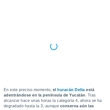
ediante
ecnologías
nos permite
estra
ara seguir
e contenido
stándares
ACEPTAR
sin coste.
Y
CONTINUAR
 botón
continuar",
der a la
CONFIGURACIÓN
ndo la
 de todas
, ya sean
de nuestros
 nos
 y análisis
tamiento en
En este preciso momento,
el
huracán Delta
está
b, así como
adentrándose en la península de Yucatán
. Tras
un perfil
alcanzar hace unas horas la categoría 4, ahora se ha
para
degradado hasta la 3, aunque
conserva aún las
ublicidad y