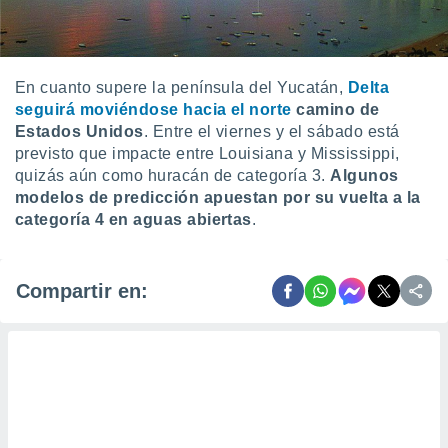
ento u
 de datos
er momento
En cuanto supere la península del Yucatán,
Delta
ic en
seguirá moviéndose hacia el norte
camino de
o en
Estados Unidos
. Entre el viernes y el sábado está
 Cookies
en
previsto que impacte entre Louisiana y Mississippi,
eb.
quizás aún como huracán de categoría 3.
Algunos
modelos de predicción apuestan por su vuelta a la
y
categoría 4 en aguas abiertas
.
socios
el
to de
Compartir en:
la
 en un
 y/o acceder
 de datos
ara
 anuncios
ar perfiles