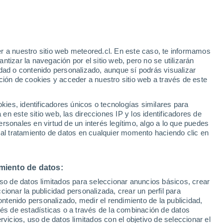
 año: Quinta Normal marcó 2,8 °C y
omunas registraron valores aún menores:
r a nuestro sitio web meteored.cl. En este caso, te informamos
tizar la navegación por el sitio web, pero no se utilizarán
dad o contenido personalizado, aunque sí podrás visualizar
ción de cookies y acceder a nuestro sitio web a través de este
es, identificadores únicos o tecnologías similares para
n este sitio web, las direcciones IP y los identificadores de
rsonales en virtud de un interés legítimo, algo a lo que puedes
 al tratamiento de datos en cualquier momento haciendo clic en
miento de datos:
uso de datos limitados para seleccionar anuncios básicos, crear
ccionar la publicidad personalizada, crear un perfil para
ontenido personalizado, medir el rendimiento de la publicidad,
vés de estadísticas o a través de la combinación de datos
rvicios, uso de datos limitados con el objetivo de seleccionar el