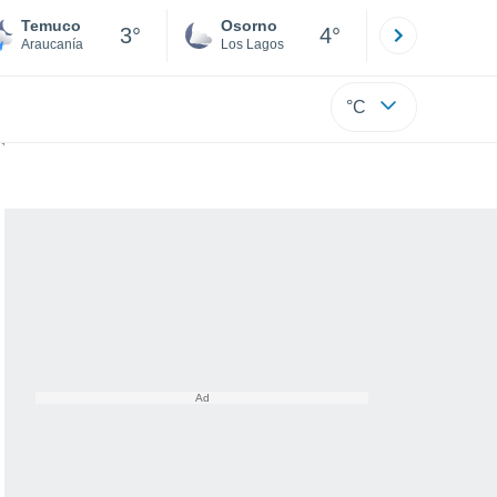
Temuco
Osorno
Puerto
3°
4°
Araucanía
Los Lagos
Los Lagos
°C