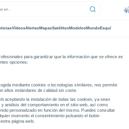
ticias
Vídeos
Alertas
Mapas
Satélites
Modelos
Mundo
Esquí
RONOMÍA
PLANTAS
TIEMPO LIBRE
ofesionales para garantizar que la información que se ofrece es
entes opciones:
ecogida mediante cookies o tecnologías similares, nos permite
on altos estándares de calidad sin coste.
s fría del año en Santiago: ¿a cuánto bajó la mínima este domingo?
eb aceptando la instalación de todas las cookies, ya sean
 y análisis del comportamiento en el sitio web, así como
ntenido personalizado en función del mismo. Puedes consultar
 fría del año en
alquier momento el consentimiento pulsando el botón
uestra página web.
ajó la mínima este