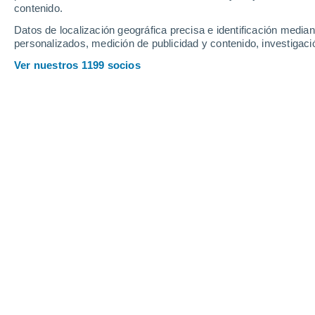
contenido.
Datos de localización geográfica precisa e identificación mediant
personalizados, medición de publicidad y contenido, investigació
Ver nuestros 1199 socios
Durante esta mañana, las altas presiones despejaron los c
brusco descenso térmico. Crédito imagen derecha: @me
Laura Batista Faz
Esta mañana,
Santiago
registró su
ma
2,8 °C
en la estación Quinta Normal, re
frío se sintió con más fuerza en otros
llegó a -0,7 °C, Curacaví a -0,3 °C y