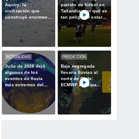
Aquiry: la
partido de fútbol en
civilización que
Tailandia: por qué es
construyó enormes
tan peligroso estar a
geoglifos en la
la intemperie durante
Amazonía hace 2.500
una tormenta
años
ACTUALIDAD
PREDICCIÓN
Julio de 2026 dejó
Baja segregada
algunos de los
llevaría lluvias al
eventos de lluvia
norte de Chile:
más extremos del
ECMWF anticipa
último tiempo
precipitaciones entre
Arica y Coquimbo