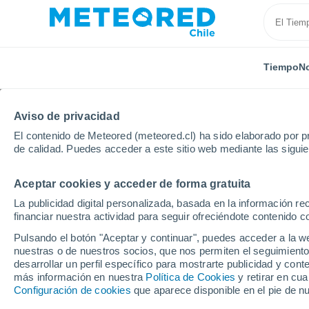
Tiempo
No
TODAS
ACTUALIDAD
CIENCIA
PREDICCIÓN
AST
Aviso de privacidad
El contenido de Meteored (meteored.cl) ha sido elaborado por pr
de calidad. Puedes acceder a este sitio web mediante las sigui
Aceptar cookies y acceder de forma gratuita
La publicidad digital personalizada, basada en la información r
financiar nuestra actividad para seguir ofreciéndote contenido c
Inicio
Noticias
Actualidad
Hoy fue la mañana má
Pulsando el botón "Aceptar y continuar", puedes acceder a la w
nuestras o de nuestros socios, que nos permiten el seguimiento
desarrollar un perfil específico para mostrarte publicidad y co
Hoy fue la mañana más
más información en nuestra
Política de Cookies
y retirar en cu
Configuración de cookies
que aparece disponible en el pie de n
Santiago: ¿a cuánto b