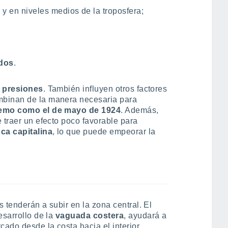
e y en niveles medios de la troposfera;
dos
.
s presiones
. También influyen otros factores
mbinan de la manera necesaria para
remo como el de mayo de 1924
. Además,
 traer un efecto poco favorable para
nca capitalina
, lo que puede empeorar la
 tenderán a subir en la zona central. El
esarrollo de la
vaguada costera
, ayudará a
ado desde la costa hacia el interior,