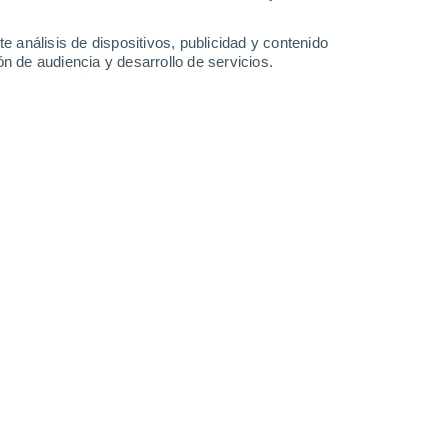
e análisis de dispositivos, publicidad y contenido
n de audiencia y desarrollo de servicios.
ielos entre la zona central y la Patagonia, lo que favoreció el
teochile_dmc
17/05/2026 16:20
5 min
ñana más fría del año
, con una mínima de
ferencia del centro de la capital. Pero el
 sectores de la Región Metropolitana:
Buin
 Pudahuel a 0,6 °C.