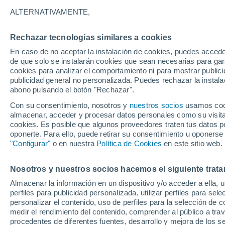
domingo?
ALTERNATIVAMENTE,
Santiago vivió la mañana más fría del
Rechazar tecnologías similares a cookies
Pudahuel bajó a 0,6 °C. Pero otras c
En caso de no aceptar la instalación de cookies, puedes accede
de que solo se instalarán cookies que sean necesarias para garan
¿cuánto marcaron los termómetros?
cookies para analizar el comportamiento ni para mostrar publici
publicidad general no personalizada. Puedes rechazar la instala
abono pulsando el botón "Rechazar".
Con su consentimiento, nosotros y
nuestros socios
usamos cooki
almacenar, acceder y procesar datos personales como su visita e
cookies. Es posible que algunos proveedores traten tus datos pe
oponerte. Para ello, puede retirar su consentimiento u oponerse
"Configurar"
o en nuestra
Política de Cookies
en este sitio web.
Nosotros y nuestros socios hacemos el siguiente trata
Almacenar la información en un dispositivo y/o acceder a ella, 
perfiles para publicidad personalizada, utilizar perfiles para sele
personalizar el contenido, uso de perfiles para la selección de c
medir el rendimiento del contenido, comprender al público a tra
procedentes de diferentes fuentes, desarrollo y mejora de los se