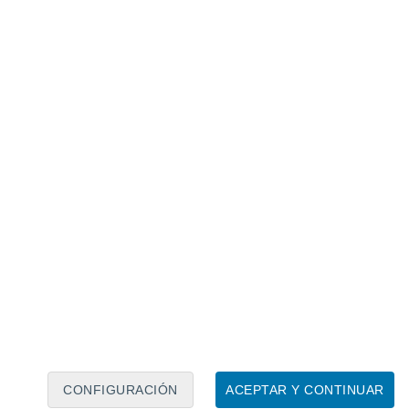
 del país, con una mínima de
-7,4 °C
 a un récord histórico?
ica de mayo en
Quinta Normal-Santiago
es
ora, el valor de este domingo está lejos de
regunta interesante:
¿podría lo que queda
baja?
CONFIGURACIÓN
ACEPTAR Y CONTINUAR