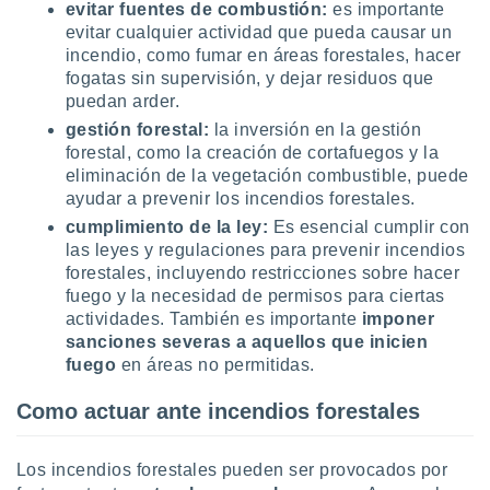
evitar fuentes de combustión:
es importante
ento u
evitar cualquier actividad que pueda causar un
incendio, como fumar en áreas forestales, hacer
 de datos
fogatas sin supervisión, y dejar residuos que
er momento
ic en
puedan arder.
o en
gestión forestal:
la inversión en la gestión
forestal, como la creación de cortafuegos y la
 Cookies
en
eliminación de la vegetación combustible, puede
eb.
ayudar a prevenir los incendios forestales.
y
cumplimiento de la ley:
Es esencial cumplir con
socios
las leyes y regulaciones para prevenir incendios
el
forestales, incluyendo restricciones sobre hacer
fuego y la necesidad de permisos para ciertas
to de
actividades. También es importante
imponer
sanciones severas a aquellos que inicien
la
fuego
en áreas no permitidas.
 en un
 y/o acceder
Como actuar ante incendios forestales
 de datos
ara
 anuncios
Los incendios forestales pueden ser provocados por
ar perfiles