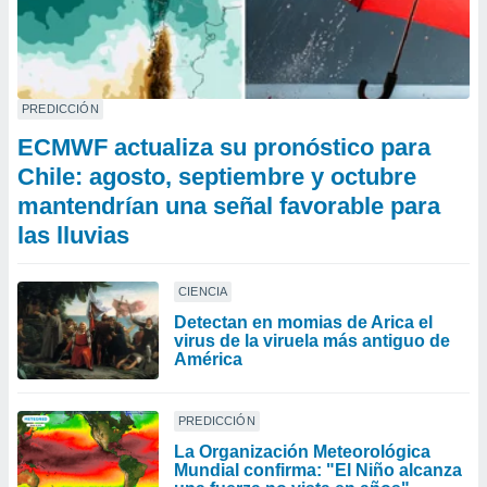
PREDICCIÓN
ECMWF actualiza su pronóstico para
Chile: agosto, septiembre y octubre
mantendrían una señal favorable para
las lluvias
CIENCIA
Detectan en momias de Arica el
virus de la viruela más antiguo de
América
PREDICCIÓN
La Organización Meteorológica
Mundial confirma: "El Niño alcanza