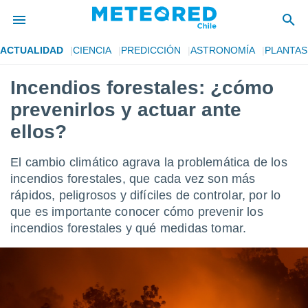
ACTUALIDAD
CIENCIA
PREDICCIÓN
ASTRONOMÍA
PLANTAS
privacidad
Incendios forestales: ¿cómo
o de
eteored.cl)
prevenirlos y actuar ante
borado por
es para
ellos?
ue la
 que se
El cambio climático agrava la problemática de los
e calidad.
eder a este
incendios forestales, que cada vez son más
ediante las
rápidos, peligrosos y difíciles de controlar, por lo
opciones:
que es importante conocer cómo prevenir los
incendios forestales y qué medidas tomar.
ookies y
e forma
d digital
ada, basada
mación