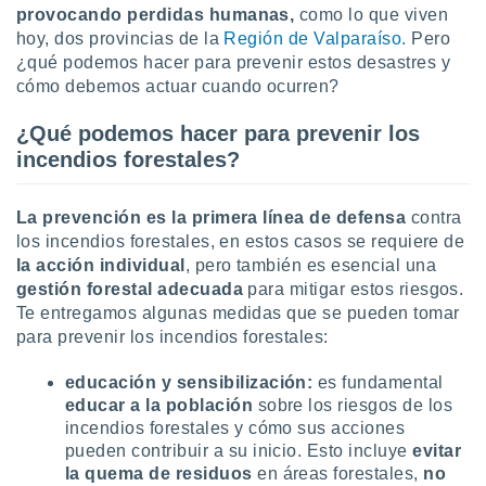
uedes
provocando perdidas humanas,
como lo que viven
uestro sitio
hoy, dos provincias de la
Región de Valparaíso.
Pero
ed.cl. En
¿qué podemos hacer para prevenir estos desastres y
te
cómo debemos actuar cuando ocurren?
 de que
talarán
e sean
¿Qué podemos hacer para prevenir los
para
incendios forestales?
a
por el sitio
o se
La prevención es la primera línea de defensa
contra
cookies para
los incendios forestales, en estos casos se requiere de
la acción individual
,
pero también es esencial una
nto ni para
gestión forestal adecuada
para mitigar estos riesgos.
licidad o
Te entregamos algunas medidas que se pueden tomar
ado, aunque
para prevenir los incendios forestales:
sualizar
general no
educación y sensibilización:
es fundamental
ada. Puedes
educar a la población
sobre los riesgos de los
 instalación
incendios forestales y cómo sus acciones
y acceder a
pueden contribuir a su inicio. Esto incluye
evitar
io web a
la quema de residuos
en áreas forestales,
no
ste abono