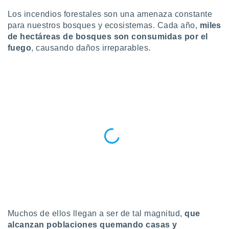
do en
Los incendios forestales son una amenaza constante
 mismo.
para nuestros bosques y ecosistemas. Cada año,
miles
sultar más
de hectáreas de bosques son consumidas por el
 en nuestra
fuego
, causando daños irreparables.
 Cookies
y
ualquier
ento
 botón
ación de
kies
 disponible
e nuestra
.
IVAMENTE,
as
 a cookies
 no aceptar
Muchos de ellos llegan a ser de tal magnitud,
que
ón de
alcanzan poblaciones quemando casas y