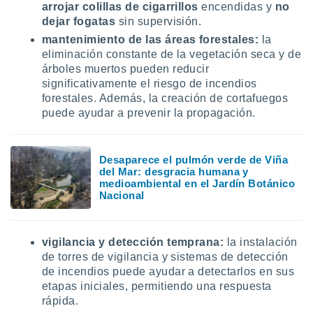
arrojar colillas de cigarrillos
encendidas y
no
 botón
dejar fogatas
sin supervisión.
.
mantenimiento de las áreas forestales:
la
eliminación constante de la vegetación seca y de
nto,
árboles muertos pueden reducir
significativamente el riesgo de incendios
cios
kies,
forestales. Además, la creación de cortafuegos
ores únicos
puede ayudar a prevenir la propagación.
as similares
nar,
rocesar
Desaparece el pulmón verde de Viña
onales como
del Mar: desgracia humana y
 este sitio
medioambiental en el Jardín Botánico
recciones IP
Nacional
ficadores de
 posible
s
vigilancia y detección temprana:
la instalación
 traten tus
de torres de vigilancia y sistemas de detección
nales en
 interés
de incendios puede ayudar a detectarlos en sus
go a lo que
etapas iniciales, permitiendo una respuesta
nerte. Para
rápida.
retirar su