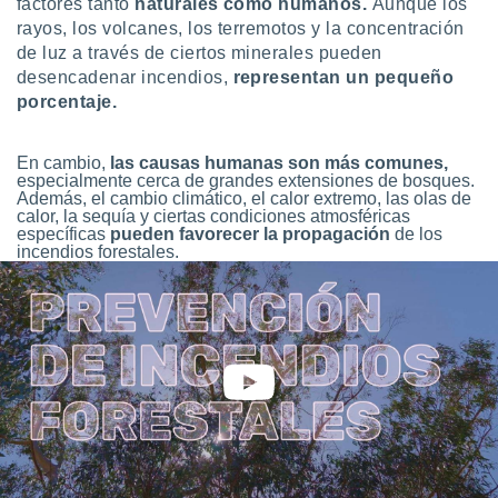
factores tanto
naturales como humanos.
Aunque los
idad
rayos, los volcanes, los terremotos y la concentración
a, utilizar
de luz a través de ciertos minerales pueden
a
desencadenar incendios,
representan un pequeño
 la
porcentaje.
da, crear un
personalizar
o, uso de
En cambio,
las causas humanas son más comunes,
especialmente cerca de grandes extensiones de bosques.
a la
Además, el cambio climático, el calor extremo, las olas de
e contenido
calor, la sequía y ciertas condiciones atmosféricas
do, medir el
específicas
pueden favorecer la propagación
de los
 de la
incendios forestales.
medir el
 del
 comprender
 través de
s o a través
nación de
edentes de
fuentes,
y mejora de
os, uso de
ados con el