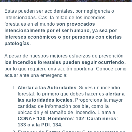
 seleccionar
o.
Estas pueden ser accidentales, por negligencia o
calización
intencionadas. Casi la mitad de los incendios
precisa e
forestales en el mundo
son provocados
ión mediante
intencionalmente por el ser humano, ya sea por
intereses económicos o por personas con ciertas
, publicidad
patologías.
dos,
 publicidad
A pesar de nuestros mejores esfuerzos de prevención,
,
los incendios forestales pueden seguir ocurriendo,
ón de
por lo que requiere una acción oportuna. Conoce como
 desarrollo
actuar ante una emergencia:
s.
tros 1199
Alertar a las Autoridades
: Si ves un incendio
ios
forestal, lo primero que debes hacer es
alertar a
las autoridades locales.
Proporciona la mayor
cantidad de información posible, como la
ubicación y el tamaño del incendio. Llama a
CONAF:130, Bomberos: 132: Carabineros:
133 o a la PDI: 134.