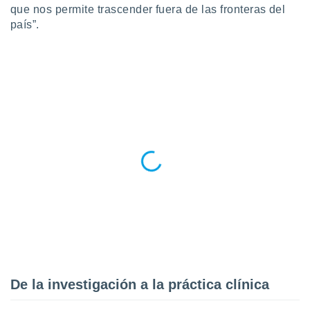
 seleccionar
que nos permite trascender fuera de las fronteras del
o.
país”.
calización
precisa e
ión mediante
, publicidad
dos,
 publicidad
,
ón de
 desarrollo
s.
tros 1199
ios
De la investigación a la práctica clínica