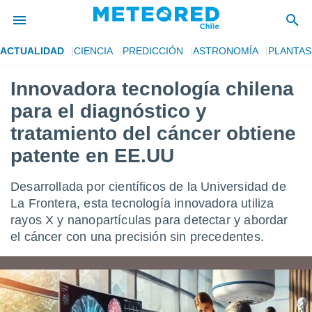
ACTUALIDAD
CIENCIA
PREDICCIÓN
ASTRONOMÍA
PLANTAS
privacidad
Innovadora tecnología chilena
o de
eteored.cl)
para el diagnóstico y
borado por
es para
tratamiento del cáncer obtiene
ue la
patente en EE.UU
 que se
e calidad.
eder a este
Desarrollada por científicos de la Universidad de
ediante las
La Frontera, esta tecnología innovadora utiliza
opciones:
rayos X y nanopartículas para detectar y abordar
ookies y
el cáncer con una precisión sin precedentes.
e forma
d digital
ada, basada
mación