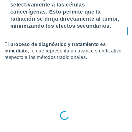
 botón
selectivamente a las células
.
cancerígenas. Esto permite que la
radiación se dirija directamente al tumor,
nto,
minimizando los efectos secundarios.
cios
kies,
El
proceso de diagnóstico y tratamiento es
ores únicos
inmediato
, lo que representa un avance significativo
as similares
respecto a los métodos tradicionales.
nar,
rocesar
onales como
 este sitio
recciones IP
ficadores de
 posible
s
 traten tus
nales en
 interés
go a lo que
nerte. Para
retirar su