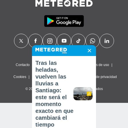
Tras las
Contacto
Sobre nosotros
FAQ
Términos de uso
heladas,
vuelven las
Cookies
Política de privacidad
Configuración de privacidad
lluvias a
© 2026 Meteored. Todos los derechos reservados
Santiago:
este será el
momento
exacto en que
cambiará el
tiempo