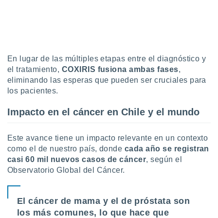
ento u
 de datos
er momento
ic en
o en
En lugar de las múltiples etapas entre el diagnóstico y
el tratamiento,
COXIRIS fusiona ambas fases
,
 Cookies
en
eliminando las esperas que pueden ser cruciales para
eb.
los pacientes.
y
socios
Impacto en el cáncer en Chile y el mundo
el
to de
Este avance tiene un impacto relevante en un contexto
como el de nuestro país, donde
cada año se registran
casi 60 mil nuevos casos de cáncer
, según el
la
 en un
Observatorio Global del Cáncer.
 y/o acceder
 de datos
ara
El cáncer de mama y el de próstata son
 anuncios
los más comunes, lo que hace que
ar perfiles