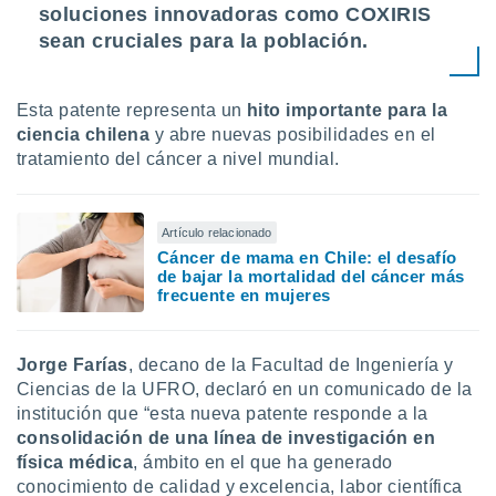
soluciones innovadoras como COXIRIS
idad
a, utilizar
sean cruciales para la población.
a
 la
Esta patente representa un
hito importante para la
da, crear un
ciencia chilena
y abre nuevas posibilidades en el
personalizar
tratamiento del cáncer a nivel mundial.
o, uso de
a la
e contenido
do, medir el
Artículo relacionado
 de la
Cáncer de mama en Chile: el desafío
medir el
de bajar la mortalidad del cáncer más
 del
frecuente en mujeres
 comprender
 través de
s o a través
Jorge Farías
, decano de la Facultad de Ingeniería y
nación de
Ciencias de la UFRO, declaró en un comunicado de la
edentes de
institución que “esta nueva patente responde a la
fuentes,
y mejora de
consolidación de una línea de investigación en
os, uso de
física médica
, ámbito en el que ha generado
ados con el
conocimiento de calidad y excelencia, labor científica