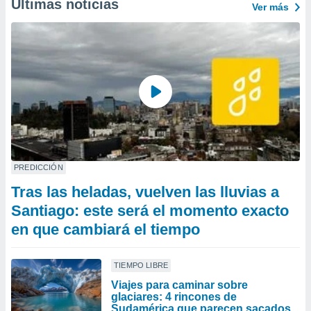
Últimas noticias
Ver más
PREDICCIÓN
Tras las heladas, vuelven las lluvias a
Santiago: este será el momento exacto
en que cambiará el tiempo
TIEMPO LIBRE
Viajes para caminar sobre
glaciares: 4 rincones de
Sudamérica que parecen sacados