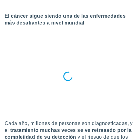
do en
 mismo.
El
cáncer sigue siendo una de las enfermedades
sultar más
más desafiantes a nivel mundial
.
 en nuestra
 Cookies
y
ualquier
ento
 botón
ación de
kies
 disponible
e nuestra
.
IVAMENTE,
as
 a cookies
Cada año, millones de personas son diagnosticadas, y
 no aceptar
el
tratamiento muchas veces se ve retrasado por la
ón de
complejidad de su detección
y el riesgo de que los