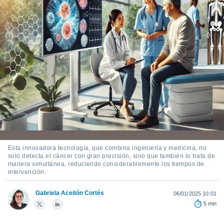
ediante
ecnologías
nos permite
estra
ara seguir
e contenido
stándares
ACEPTAR
sin coste.
Y
CONTINUAR
 botón
continuar",
der a la
CONFIGURACIÓN
ndo la
 de todas
, ya sean
de nuestros
Esta innovadora tecnología, que combina ingeniería y medicina, no
 nos
solo detecta el cáncer con gran precisión, sino que también lo trata de
manera simultánea, reduciendo considerablemente los tiempos de
 y análisis
intervención.
tamiento en
b, así como
Gabriela Aceitón Cortés
06/01/2025 10:01
un perfil
5 min
para
ublicidad y