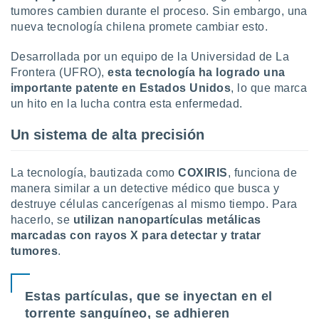
uedes
tumores cambien durante el proceso. Sin embargo, una
uestro sitio
nueva tecnología chilena promete cambiar esto.
ed.cl. En
te
Desarrollada por un equipo de la Universidad de La
 de que
talarán
Frontera (UFRO),
esta tecnología ha logrado una
e sean
importante patente en Estados Unidos
, lo que marca
para
un hito en la lucha contra esta enfermedad.
a
por el sitio
Un sistema de alta precisión
o se
cookies para
La tecnología, bautizada como
COXIRIS
, funciona de
nto ni para
manera similar a un detective médico que busca y
licidad o
destruye células cancerígenas al mismo tiempo. Para
hacerlo, se
utilizan nanopartículas metálicas
ado, aunque
sualizar
marcadas con rayos X para detectar y tratar
general no
tumores
.
ada. Puedes
 instalación
y acceder a
Estas partículas, que se inyectan en el
io web a
torrente sanguíneo, se adhieren
ste abono