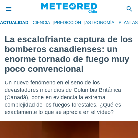
ACTUALIDAD
CIENCIA
PREDICCIÓN
ASTRONOMÍA
PLANTAS
privacidad
La escalofriante captura de los
o de
eteored.cl)
bomberos canadienses: un
borado por
es para
enorme tornado de fuego muy
ue la
poco convencional
 que se
e calidad.
eder a este
Un nuevo fenómeno en el seno de los
ediante las
devastadores incendios de Columbia Británica
opciones:
(Canadá), pone en evidencia la extrema
ookies y
complejidad de los fuegos forestales. ¿Qué es
e forma
exactamente lo que se aprecia en el video?
d digital
ada, basada
mación