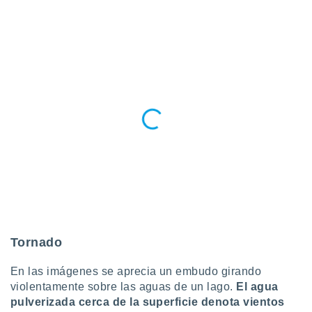
 botón
.
nto,
cios
kies,
ores únicos
as similares
nar,
rocesar
onales como
 este sitio
recciones IP
ficadores de
 posible
s
Tornado
 traten tus
nales en
 interés
En las imágenes se aprecia un embudo girando
go a lo que
violentamente sobre las aguas de un lago.
El agua
nerte. Para
pulverizada cerca de la superficie denota vientos
retirar su