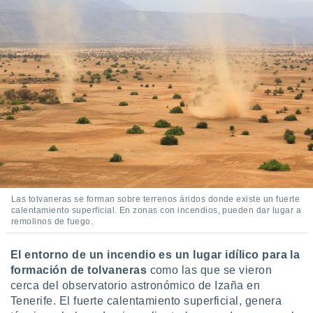
 seleccionar
o.
calización
precisa e
ión mediante
, publicidad
dos,
 publicidad
,
ón de
 desarrollo
s.
Las tolvaneras se forman sobre terrenos áridos donde existe un fuerte
tros 1199
calentamiento superficial. En zonas con incendios, pueden dar lugar a
ios
remolinos de fuego.
El entorno de un incendio es un lugar idílico para la
formación de tolvaneras
como las que se vieron
cerca del observatorio astronómico de Izaña en
Tenerife. El fuerte calentamiento superficial, genera