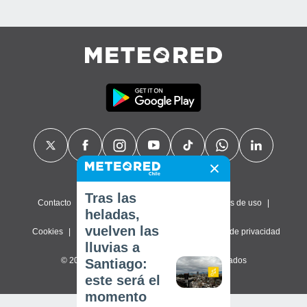
Tras las
Contacto
Sobre nosotros
FAQ
Términos de uso
heladas,
vuelven las
Cookies
Política de privacidad
Configuración de privacidad
lluvias a
© 2026 Meteored. Todos los derechos reservados
Santiago:
este será el
momento