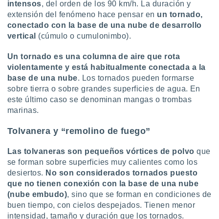
intensos
, del orden de los 90 km/h. La duración y
ento u
extensión del fenómeno hace pensar en
un tornado,
conectado con la base de una nube de desarrollo
 de datos
er momento
vertical
(cúmulo o cumulonimbo).
ic en
o en
Un tornado es una columna de aire que rota
violentamente y está habitualmente conectada a la
 Cookies
en
base de una nube
. Los tornados pueden formarse
eb.
sobre tierra o sobre grandes superficies de agua. En
este último caso se denominan mangas o trombas
y
socios
marinas.
el
Tolvanera y “remolino de fuego”
to de
Las tolvaneras son pequeños vórtices de polvo
que
la
se forman sobre superficies muy calientes como los
 en un
desiertos.
No son considerados tornados puesto
 y/o acceder
que no tienen conexión con la base de una nube
 de datos
(nube embudo)
, sino que se forman en condiciones de
ara
buen tiempo, con cielos despejados. Tienen menor
 anuncios
intensidad, tamaño y duración que los tornados.
ar perfiles