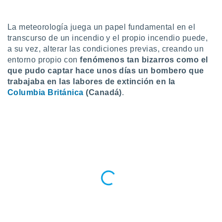
do en
 mismo.
La meteorología juega un papel fundamental en el
sultar más
transcurso de un incendio y el propio incendio puede,
 en nuestra
a su vez, alterar las condiciones previas, creando un
 Cookies
y
entorno propio con
fenómenos tan bizarros como el
ualquier
que pudo captar hace unos días un bombero que
ento
trabajaba en las labores de extinción en la
 botón
Columbia Británica
(Canadá)
.
ación de
kies
 disponible
e nuestra
.
IVAMENTE,
as
 a cookies
 no aceptar
ón de