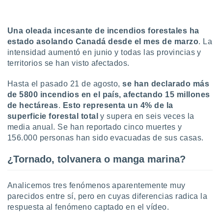
uedes
uestro sitio
ed.cl. En
Una oleada incesante de incendios forestales ha
te
 de que
estado asolando Canadá desde el mes de marzo
. La
talarán
intensidad aumentó en junio y todas las provincias y
e sean
territorios se han visto afectados.
para
a
Hasta el pasado 21 de agosto,
se han declarado más
por el sitio
de 5800 incendios en el país, afectando 15 millones
o se
de hectáreas
.
Esto representa un 4% de la
cookies para
superficie forestal total
y supera en seis veces la
nto ni para
media anual. Se han reportado cinco muertes y
licidad o
156.000 personas han sido evacuadas de sus casas.
ado, aunque
¿Tornado, tolvanera o manga marina?
sualizar
general no
ada. Puedes
Analicemos tres fenómenos aparentemente muy
 instalación
parecidos entre sí, pero en cuyas diferencias radica la
y acceder a
respuesta al fenómeno captado en el vídeo.
io web a
ste abono