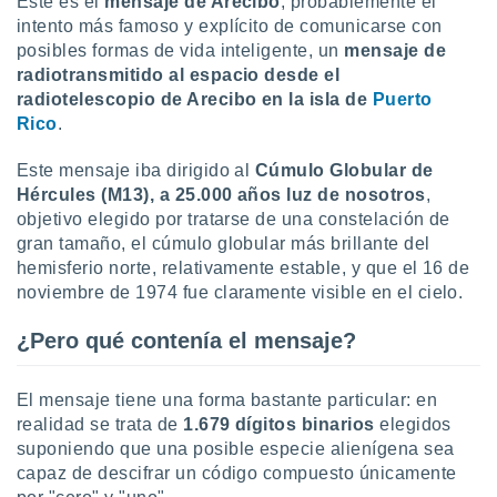
Este es el
mensaje de Arecibo
, probablemente el
uedes
intento más famoso y explícito de comunicarse con
uestro sitio
ed.cl. En
posibles formas de vida inteligente, un
mensaje de
te
radiotransmitido al espacio desde el
 de que
radiotelescopio de Arecibo en la isla de
Puerto
talarán
Rico
.
e sean
para
Este mensaje iba dirigido al
Cúmulo Globular de
a
Hércules (M13), a 25.000 años luz de nosotros
,
por el sitio
o se
objetivo elegido por tratarse de una constelación de
cookies para
gran tamaño, el cúmulo globular más brillante del
hemisferio norte, relativamente estable, y que el 16 de
nto ni para
noviembre de 1974 fue claramente visible en el cielo.
licidad o
¿Pero qué contenía el mensaje?
ado, aunque
sualizar
general no
El mensaje tiene una forma bastante particular: en
ada. Puedes
realidad se trata de
1.679 dígitos binarios
elegidos
 instalación
suponiendo que una posible especie alienígena sea
y acceder a
io web a
capaz de descifrar un código compuesto únicamente
ste abono