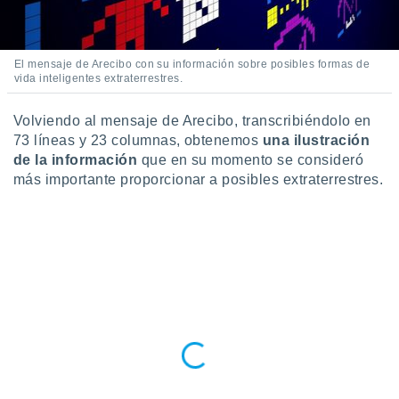
 seleccionar
o.
calización
precisa e
El mensaje de Arecibo con su información sobre posibles formas de
vida inteligentes extraterrestres.
ión mediante
, publicidad
Volviendo al mensaje de Arecibo, transcribiéndolo en
73 líneas y 23 columnas, obtenemos
una ilustración
dos,
de la información
que en su momento se consideró
 publicidad
más importante proporcionar a posibles extraterrestres.
,
ón de
 desarrollo
s.
tros 1199
ios