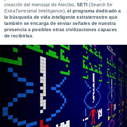
idad
creación del mensaje de Arecibo,
SETI
(
Search for
a, utilizar
ExtraTerrestrial Intelligence
),
el programa dedicado a
a
la búsqueda de vida inteligente extraterrestre que
 la
también se encarga de enviar señales de nuestra
presencia a posibles otras civilizaciones capaces
da, crear un
de recibirlas
.
personalizar
o, uso de
a la
e contenido
do, medir el
 de la
medir el
 del
 comprender
 través de
s o a través
nación de
edentes de
fuentes,
y mejora de
os, uso de
ados con el