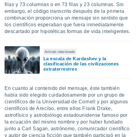
filas y 73 columnas o en 73 filas y 23 columnas. Sin
ento u
embargo, el código transcrito después de la primera
 de datos
combinación proporciona un mensaje sin sentido que
er momento
los científicos esperaban que fuera inmediatamente
ic en
descartado por hipotéticas formas de vida inteligentes.
o en
 Cookies
en
eb.
Artículo relacionado
La escala de Kardashev y la
y
clasificación de las civilizaciones
extraterrestres
socios
el
to de
En cuanto al contenido del mensaje, éste también
había sido elegido cuidadosamente por un grupo de
la
científicos de la Universidad de Cornell y por algunos
 en un
científicos de Arecibo, entre ellos Frank Drake,
 y/o acceder
astrofísico y astrobiólogo estadounidense famoso por
 de datos
la ecuación del mismo nombre y por haber fundado
ara
junto a Carl Sagan, astrónomo, comunicador científico
 anuncios
ar perfiles
y autor de ciencia ficción que también participó en la