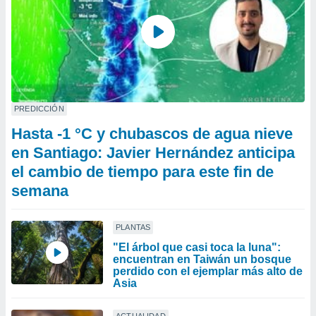
PREDICCIÓN
Hasta -1 °C y chubascos de agua nieve
en Santiago: Javier Hernández anticipa
el cambio de tiempo para este fin de
semana
PLANTAS
"El árbol que casi toca la luna":
encuentran en Taiwán un bosque
perdido con el ejemplar más alto de
Asia