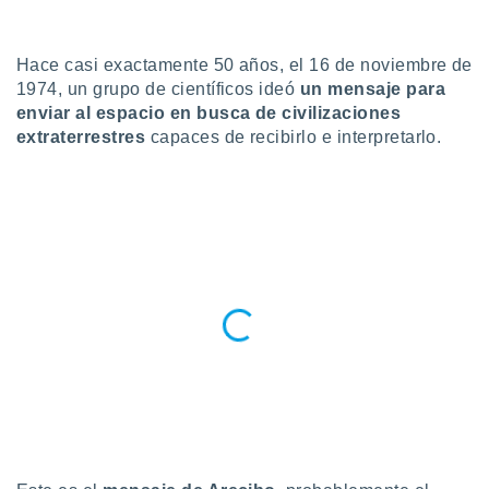
do en
 mismo.
Hace casi exactamente 50 años, el 16 de noviembre de
sultar más
1974, un grupo de científicos ideó
un mensaje para
 en nuestra
 Cookies
y
enviar al espacio en busca de civilizaciones
ualquier
extraterrestres
capaces de recibirlo e interpretarlo.
ento
 botón
ación de
kies
 disponible
e nuestra
.
IVAMENTE,
as
 a cookies
 no aceptar
ón de