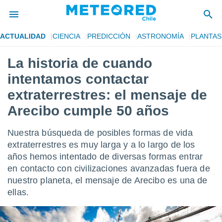
ACTUALIDAD
CIENCIA
PREDICCIÓN
ASTRONOMÍA
PLANTAS
privacidad
La historia de cuando
o de
eteored.cl)
intentamos contactar
borado por
es para
extraterrestres: el mensaje de
ue la
Arecibo cumple 50 años
 que se
e calidad.
eder a este
Nuestra búsqueda de posibles formas de vida
ediante las
extraterrestres es muy larga y a lo largo de los
opciones:
años hemos intentado de diversas formas entrar
ookies y
en contacto con civilizaciones avanzadas fuera de
e forma
nuestro planeta, el mensaje de Arecibo es una de
ellas.
d digital
ada, basada
mación