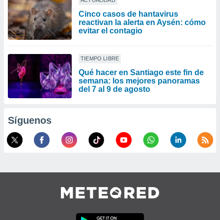
ACTUALIDAD
Cinco casos de hantavirus
reactivan la alerta en Aysén: cómo
evitar el contagio
TIEMPO LIBRE
Qué hacer en Santiago este fin de
semana: los mejores panoramas
del 7 al 9 de agosto
Síguenos