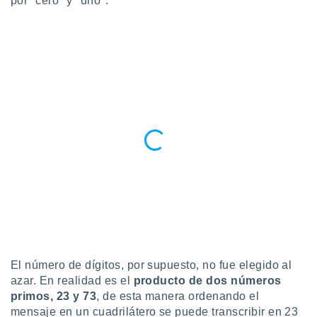
por "cero" y "uno".
 botón
.
nto,
cios
kies,
ores únicos
as similares
nar,
rocesar
onales como
 este sitio
recciones IP
ficadores de
 posible
s
 traten tus
nales en
El número de dígitos, por supuesto, no fue elegido al
 interés
azar. En realidad es el
producto de dos números
go a lo que
primos, 23 y 73
, de esta manera ordenando el
nerte. Para
mensaje en un cuadrilátero se puede transcribir en 23
retirar su