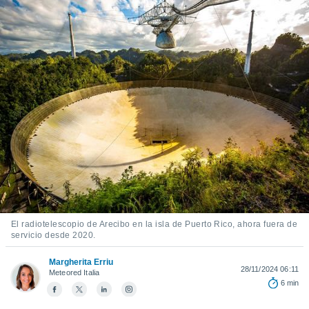
ediante
ecnologías
nos permite
estra
ara seguir
e contenido
stándares
ACEPTAR
sin coste.
Y
CONTINUAR
 botón
continuar",
der a la
CONFIGURACIÓN
ndo la
 de todas
, ya sean
de nuestros
 nos
El radiotelescopio de Arecibo en la isla de Puerto Rico, ahora fuera de
 y análisis
servicio desde 2020.
tamiento en
b, así como
Margherita Erriu
28/11/2024 06:11
Meteored Italia
un perfil
6 min
para
ublicidad y