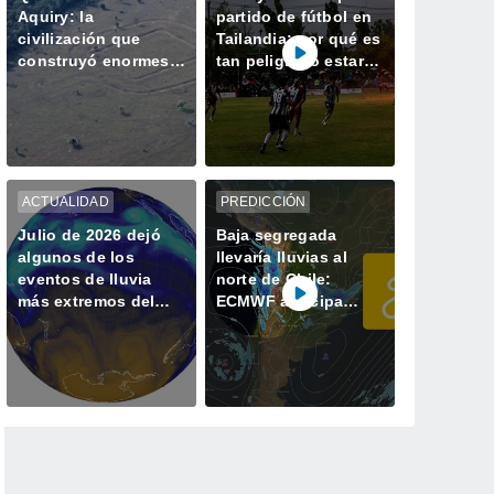
Aquiry: la
partido de fútbol en
civilización que
Tailandia: por qué es
construyó enormes
tan peligroso estar a
geoglifos en la
la intemperie durante
Amazonía hace 2.500
una tormenta
años
ACTUALIDAD
PREDICCIÓN
Julio de 2026 dejó
Baja segregada
algunos de los
llevaría lluvias al
eventos de lluvia
norte de Chile:
más extremos del
ECMWF anticipa
último tiempo
precipitaciones entre
Arica y Coquimbo