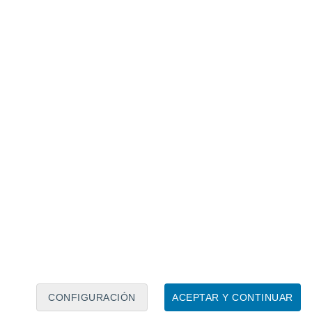
r de 2 m de alto y 3.5 m de diámetro
CONFIGURACIÓN
ACEPTAR Y CONTINUAR