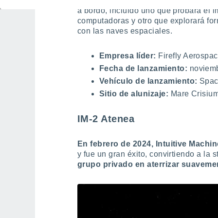
Consistirá en un
módulo de aterriza
a
bordo, incluido uno que probará el i
computadoras y otro que explorará form
con las naves espaciales.
Empresa líder:
Firefly Aerospa
Fecha de lanzamiento
:
noviemb
Vehículo de lanzamiento:
Spac
Sitio de alunizaje
:
Mare Crisium,
IM-2 Atenea
En febrero de 2024, Intuitive Machi
y fue un gran éxito, convirtiendo a la
grupo privado en aterrizar suaveme