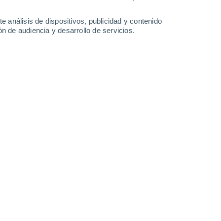
e análisis de dispositivos, publicidad y contenido
n de audiencia y desarrollo de servicios.
os desde los años setenta. Este es el recuento de las 10
superficie selene
5/08/2024 14:01
13 min
ca (URSS) marcara un hito al aterrizar
 Luna por primera vez
, parecía que la
los Estados Unidos. Pero tan solo tres años
re la superficie selene, llevando a los