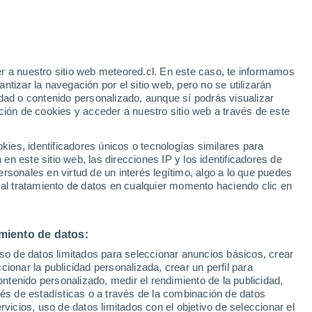
o nunca en los últimos 50 años. Estas son
re las que se cuenta un proyecto de la
r a nuestro sitio web meteored.cl. En este caso, te informamos
tizar la navegación por el sitio web, pero no se utilizarán
Luna
dad o contenido personalizado, aunque sí podrás visualizar
ción de cookies y acceder a nuestro sitio web a través de este
es, identificadores únicos o tecnologías similares para
n este sitio web, las direcciones IP y los identificadores de
rsonales en virtud de un interés legítimo, algo a lo que puedes
 al tratamiento de datos en cualquier momento haciendo clic en
miento de datos:
uso de datos limitados para seleccionar anuncios básicos, crear
ccionar la publicidad personalizada, crear un perfil para
ontenido personalizado, medir el rendimiento de la publicidad,
vés de estadísticas o a través de la combinación de datos
rvicios, uso de datos limitados con el objetivo de seleccionar el