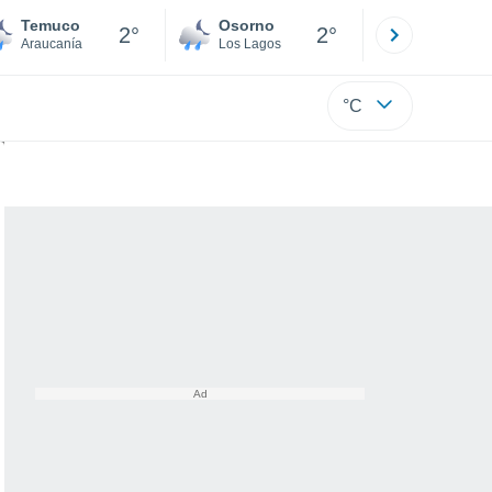
Temuco
Osorno
Puerto
2°
2°
Araucanía
Los Lagos
Los Lagos
°C
ojo