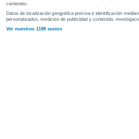
contenido.
Datos de localización geográfica precisa e identificación mediant
personalizados, medición de publicidad y contenido, investigació
Ver nuestros 1199 socios
El interés por la Luna está alcanzando niveles nunca vist
próximas misiones lunares que pretenden aterrizar en la 
Mauricio Saldivar
2
Meteored Argentina
Desde que
en 1966, la Unión Soviéti
suavemente una nave espacial en la
carrera espacial estaba perdida para 
más tarde,
el Apolo 11 se posaría sob