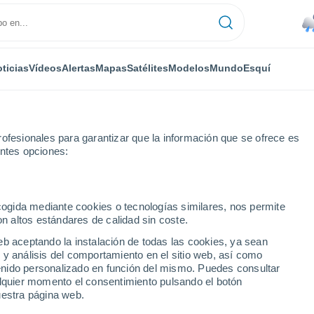
ticias
Vídeos
Alertas
Mapas
Satélites
Modelos
Mundo
Esquí
RONOMÍA
PLANTAS
TIEMPO LIBRE
ofesionales para garantizar que la información que se ofrece es
entes opciones:
ecogida mediante cookies o tecnologías similares, nos permite
on altos estándares de calidad sin coste.
nes a la Luna: cada vez más cerca de los viajes tripulados al planeta r
eb aceptando la instalación de todas las cookies, ya sean
 y análisis del comportamiento en el sitio web, así como
ntenido personalizado en función del mismo. Puedes consultar
nes a la Luna: cada vez
alquier momento el consentimiento pulsando el botón
uestra página web.
s tripulados al planeta