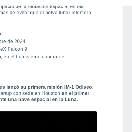
je lunar
con 10 cargas útiles de la NASA
mpacto de la radiación espacial en las
as de evitar que el polvo lunar interfiera
ce
re de 2024
eX Falcon 9
 en el hemisferio lunar norte
nes lanzó su primera misión IM-1 Odiseo,
 startup con sede en Houston
en el primer
nte una nave espacial en la Luna.