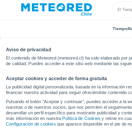
Tiempo
No
TODAS
ACTUALIDAD
CIENCIA
PREDICCIÓN
AST
Aviso de privacidad
El contenido de Meteored (meteored.cl) ha sido elaborado por pr
de calidad. Puedes acceder a este sitio web mediante las sigui
Aceptar cookies y acceder de forma gratuita
La publicidad digital personalizada, basada en la información r
financiar nuestra actividad para seguir ofreciéndote contenido c
Inicio
Noticias
Actualidad
Las 10 próximas misio
Pulsando el botón "Aceptar y continuar", puedes acceder a la w
nuestras o de nuestros socios, que nos permiten el seguimiento
desarrollar un perfil específico para mostrarte publicidad y co
Las 10 próximas misio
más información en nuestra
Política de Cookies
y retirar en cu
Configuración de cookies
que aparece disponible en el pie de n
más cerca de los viaje