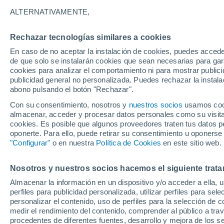
rojo
ALTERNATIVAMENTE,
La Luna está despertando interés com
Rechazar tecnologías similares a cookies
las 10 próximas misiones lunares, ent
En caso de no aceptar la instalación de cookies, puedes accede
de que solo se instalarán cookies que sean necesarias para garan
NASA para regresar astronautas a la 
cookies para analizar el comportamiento ni para mostrar publici
publicidad general no personalizada. Puedes rechazar la instala
abono pulsando el botón "Rechazar".
Con su consentimiento, nosotros y
nuestros socios
usamos cooki
almacenar, acceder y procesar datos personales como su visita e
cookies. Es posible que algunos proveedores traten tus datos pe
oponerte. Para ello, puede retirar su consentimiento u oponerse
"Configurar"
o en nuestra
Política de Cookies
en este sitio web.
Nosotros y nuestros socios hacemos el siguiente trata
Almacenar la información en un dispositivo y/o acceder a ella, 
perfiles para publicidad personalizada, utilizar perfiles para sele
personalizar el contenido, uso de perfiles para la selección de c
medir el rendimiento del contenido, comprender al público a tra
procedentes de diferentes fuentes, desarrollo y mejora de los se