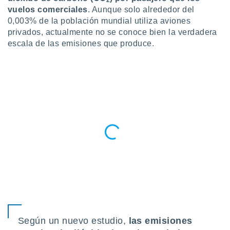
2
vuelos comerciales
. Aunque solo alrededor del
do en
0,003% de la población mundial utiliza aviones
 mismo.
privados, actualmente no se conoce bien la verdadera
sultar más
 en nuestra
escala de las emisiones que produce.
 Cookies
y
ualquier
ento
 botón
ación de
kies
 disponible
e nuestra
.
IVAMENTE,
as
 a cookies
 no aceptar
Según un nuevo estudio,
las emisiones
ón de