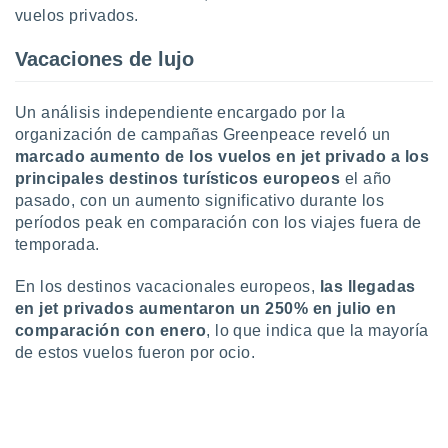
idad
vuelos privados.
a, utilizar
a
Vacaciones de lujo
 la
da, crear un
Un análisis independiente encargado por la
personalizar
organización de campañas Greenpeace reveló un
o, uso de
marcado aumento de los vuelos en jet privado a los
a la
principales destinos turísticos europeos
el año
e contenido
pasado, con un aumento significativo durante los
do, medir el
 de la
períodos peak en comparación con los viajes fuera de
medir el
temporada.
 del
 comprender
En los destinos vacacionales europeos,
las llegadas
 través de
en jet privados aumentaron un 250% en julio en
s o a través
comparación con enero
, lo que indica que la mayoría
nación de
de estos vuelos fueron por ocio.
edentes de
fuentes,
y mejora de
os, uso de
ados con el