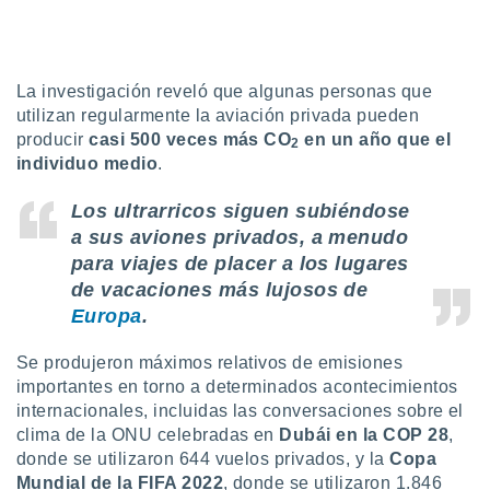
ento u
 de datos
er momento
La investigación reveló que algunas personas que
ic en
utilizan regularmente la aviación privada pueden
o en
producir
casi 500 veces más CO
en un año que el
2
 Cookies
en
individuo medio
.
eb.
Los ultrarricos siguen subiéndose
y
a sus aviones privados, a menudo
socios
para viajes de placer a los lugares
el
de vacaciones más lujosos de
to de
Europa
.
la
Se produjeron máximos relativos de emisiones
 en un
importantes en torno a determinados acontecimientos
 y/o acceder
internacionales, incluidas las conversaciones sobre el
 de datos
clima de la ONU celebradas en
Dubái en la COP 28
,
ara
donde se utilizaron 644 vuelos privados, y la
Copa
 anuncios
Mundial de la FIFA 2022
, donde se utilizaron 1.846
ar perfiles