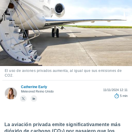
ediante
ecnologías
nos permite
estra
ara seguir
e contenido
stándares
ACEPTAR
sin coste.
Y
CONTINUAR
 botón
continuar",
der a la
CONFIGURACIÓN
ndo la
El uso de aviones privados aumenta, al igual que sus emisiones de
 de todas
CO
2
.
, ya sean
de nuestros
Catherine Early
 nos
11/11/2024 12:11
Meteored Reino Unido
5 min
 y análisis
tamiento en
b, así como
un perfil
para
La aviación privada emite significativamente más
ublicidad y
dióxido de carbono (CO
) por pasajero que los