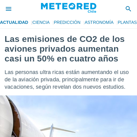
ACTUALIDAD
CIENCIA
PREDICCIÓN
ASTRONOMÍA
PLANTAS
privacidad
Las emisiones de CO2 de los
o de
eteored.cl)
aviones privados aumentan
borado por
es para
casi un 50% en cuatro años
ue la
 que se
Las personas ultra ricas están aumentando el uso
e calidad.
eder a este
de la aviación privada, principalmente para ir de
ediante las
vacaciones, según revelan dos nuevos estudios.
opciones:
ookies y
e forma
d digital
ada, basada
mación