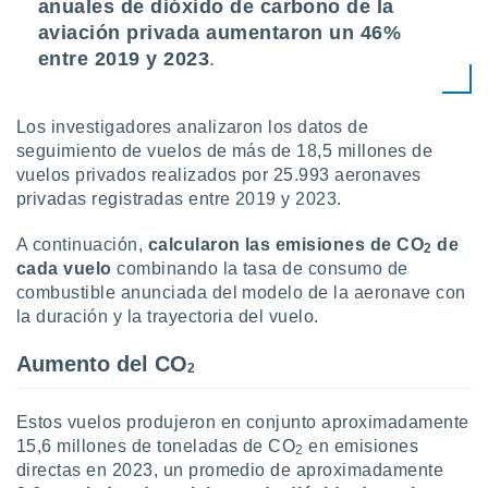
anuales de dióxido de carbono de la
uedes
uestro sitio
aviación privada aumentaron un 46%
ed.cl. En
entre 2019 y 2023
.
te
 de que
talarán
Los investigadores analizaron los datos de
e sean
seguimiento de vuelos de más de 18,5 millones de
para
a
vuelos privados realizados por 25.993 aeronaves
por el sitio
privadas registradas entre 2019 y 2023.
o se
cookies para
A continuación,
c
alcularon las emisiones de CO
de
2
cada vuelo
combinando la tasa de consumo de
nto ni para
combustible anunciada del modelo de la aeronave con
licidad o
la duración y la trayectoria del vuelo.
ado, aunque
sualizar
Aumento del CO
2
general no
ada. Puedes
 instalación
Estos vuelos produjeron en conjunto aproximadamente
y acceder a
15,6 millones de toneladas de CO
en emisiones
2
io web a
directas en 2023, un promedio de aproximadamente
ste abono