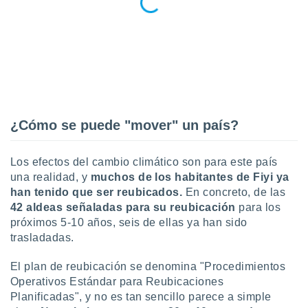
 seleccionar
o.
calización
precisa e
ión mediante
, publicidad
dos,
¿Cómo se puede "mover" un país?
 publicidad
,
ón de
Los efectos del cambio climático son para este país
 desarrollo
una realidad, y
m
uchos de los habitantes de Fiyi ya
s.
han tenido que ser reubicados.
En concreto, de las
tros 1199
42 aldeas señaladas para su reubicación
para los
ios
próximos 5-10 años, seis de ellas ya han sido
trasladadas.
El plan de reubicación se denomina "Procedimientos
Operativos Estándar para Reubicaciones
Planificadas", y no es tan sencillo parece a simple