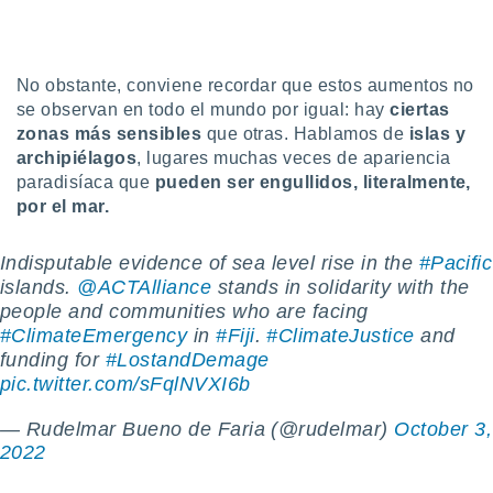
ento u
 de datos
er momento
No obstante, conviene recordar que estos aumentos no
ic en
se observan en todo el mundo por igual: hay
ciertas
o en
zonas más sensibles
que otras. Hablamos de
islas y
archipiélagos
, lugares muchas veces de apariencia
 Cookies
en
paradisíaca que
pueden ser engullidos, literalmente,
eb.
por el mar.
y
socios
Indisputable evidence of sea level rise in the
#Pacific
el
islands.
@ACTAlliance
stands in solidarity with the
people and communities who are facing
to de
#ClimateEmergency
in
#Fiji
.
#ClimateJustice
and
funding for
#LostandDemage
la
 en un
pic.twitter.com/sFqlNVXI6b
 y/o acceder
 de datos
— Rudelmar Bueno de Faria (@rudelmar)
October 3,
ara
2022
 anuncios
ar perfiles