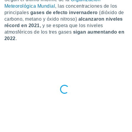
Meteorológica Mundial
, las concentraciones de los
do en
principales
gases de efecto invernadero
(dióxido de
 mismo.
sultar más
carbono, metano y óxido nitroso)
alcanzaron niveles
 en nuestra
récord en 2021,
y se espera que los niveles
 Cookies
y
atmosféricos de los tres gases
sigan aumentando en
ualquier
2022
.
ento
 botón
ación de
kies
 disponible
e nuestra
.
IVAMENTE,
as
 a cookies
 no aceptar
ón de