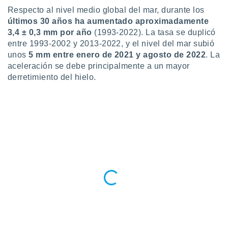
 botón
Respecto al nivel medio global del mar, durante los
.
últimos 30 años ha aumentado aproximadamente
3,4 ± 0,3 mm por año
(1993-2022). La tasa se duplicó
nto,
entre 1993-2002 y 2013-2022, y el nivel del mar subió
unos
5 mm entre enero de 2021 y agosto de 2022
. La
cios
aceleración se debe principalmente a un mayor
kies,
derretimiento del hielo.
ores únicos
as similares
nar,
rocesar
onales como
 este sitio
recciones IP
ficadores de
 posible
s
 traten tus
nales en
 interés
go a lo que
nerte. Para
retirar su