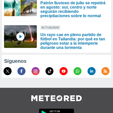
Patrón lluvioso de julio se repetirá
en agosto: sur, centro y norte
seguirán recibiendo
precipitaciones sobre lo normal
ACTUALIDAD
Un rayo cae en pleno partido de
fútbol en Tailandia: por qué es tan
peligroso estar a la intemperie
durante una tormenta
Síguenos