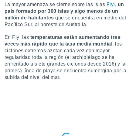
idad
La mayor amenaza se cierne sobre las islas
Fiyi
,
un
a, utilizar
país formado por 300 islas y algo menos de un
a
millón de habitantes
que se encuentra en medio del
 la
Pacífico Sur, al noreste de Australia.
da, crear un
En Fiyi las
temperaturas están aumentando tres
personalizar
veces más rápido que la tasa media mundial
,
los
o, uso de
a la
ciclones extremos azotan cada vez con mayor
e contenido
regularidad toda la región (el archipiélago se ha
do, medir el
enfrentado a siete grandes ciclones desde 2016) y la
 de la
primera línea de playa se encuentra sumergida por la
medir el
subida del nivel del mar.
 del
 comprender
 través de
s o a través
nación de
edentes de
fuentes,
y mejora de
os, uso de
ados con el