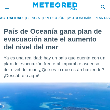
ACTUALIDAD
CIENCIA
PREDICCIÓN
ASTRONOMÍA
PLANTAS
privacidad
País de Oceanía gana plan de
o de
eteored.cl)
evacuación ante el aumento
borado por
es para
del nivel del mar
ue la
 que se
Ya es una realidad: hay un país que cuenta con un
e calidad.
eder a este
plan de evacuación frente al imparable ascenso
ediante las
del nivel del mar. ¿Qué es lo que están haciendo?
opciones:
¡Descúbrelo aquí!
ookies y
e forma
d digital
ada, basada
mación