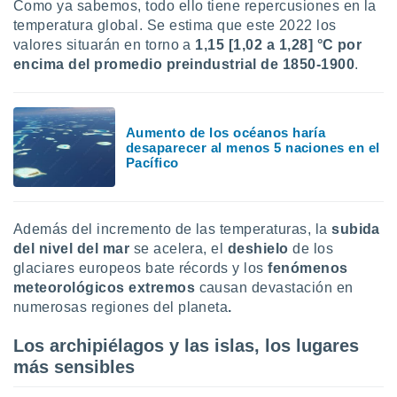
uedes
Como ya sabemos, todo ello tiene repercusiones en la
uestro sitio
temperatura global. Se estima que este 2022 los
ed.cl. En
valores situarán en torno a
1,15 [1,02 a 1,28] °C por
te
encima del promedio preindustrial de 1850-1900
.
 de que
talarán
e sean
para
Aumento de los océanos haría
a
desaparecer al menos 5 naciones en el
por el sitio
Pacífico
o se
cookies para
nto ni para
Además del incremento de las temperaturas, la
subida
licidad o
del nivel del mar
se acelera, el
deshielo
de los
glaciares europeos bate récords y los
fenómenos
ado, aunque
meteorológicos extremos
causan devastación en
sualizar
numerosas regiones del planeta
.
general no
ada. Puedes
 instalación
Los archipiélagos y las islas, los lugares
y acceder a
más sensibles
io web a
ste abono