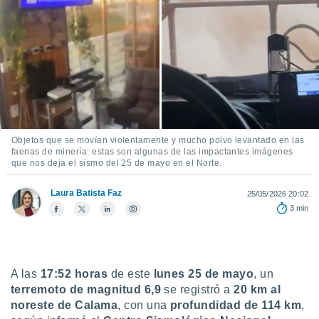
ediante
ecnologías
nos permite
estra
ara seguir
e contenido
stándares
ACEPTAR
sin coste.
Y
CONTINUAR
 botón
continuar",
Objetos que se movían violentamente y mucho polvo levantado en las
der a la
faenas de minería: estas son algunas de las impactantes imágenes
CONFIGURACIÓN
ndo la
que nos deja el sismo del 25 de mayo en el Norte.
 de todas
, ya sean
Laura Batista Faz
25/05/2026 20:02
de nuestros
3 min
 nos
 y análisis
tamiento en
b, así como
A las
17:52 horas
de este
lunes 25 de mayo
, un
un perfil
terremoto de magnitud 6,9
se registró a
20 km al
para
noreste de Calama
, con una
profundidad de 114 km
,
ublicidad y