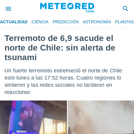
ACTUALIDAD
CIENCIA
PREDICCIÓN
ASTRONOMÍA
PLANTAS
privacidad
Terremoto de 6,9 sacude el
o de
eteored.cl)
norte de Chile: sin alerta de
borado por
es para
tsunami
ue la
 que se
Un fuerte terremoto estremeció el norte de Chile
e calidad.
eder a este
este lunes a las 17:52 horas. Cuatro regiones lo
ediante las
sintieron y las redes sociales no tardaron en
opciones:
reaccionar.
ookies y
e forma
d digital
ada, basada
mación