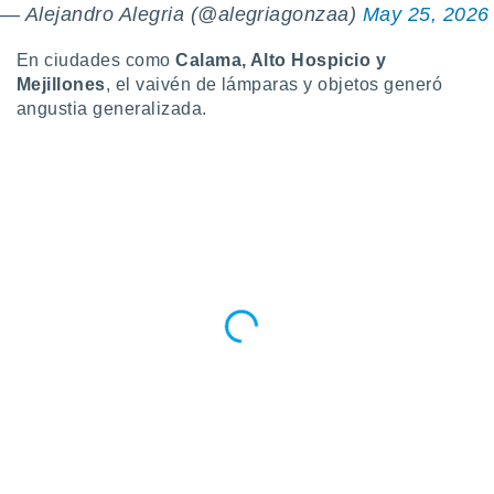
— Alejandro Alegria (@alegriagonzaa)
May 25, 2026
ento u
 de datos
En ciudades como
Calama, Alto Hospicio y
er momento
Mejillones
, el vaivén de lámparas y objetos generó
ic en
angustia generalizada.
o en
 Cookies
en
eb.
y
socios
el
to de
la
 en un
 y/o acceder
 de datos
ara
 anuncios
ar perfiles