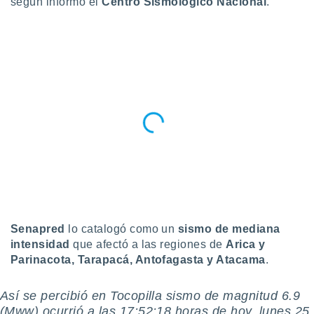
según informó el
Centro Sismológico Nacional
.
do en
 mismo.
sultar más
 en nuestra
 Cookies
y
ualquier
ento
 botón
ación de
kies
 disponible
e nuestra
.
IVAMENTE,
Senapred
lo catalogó como un
sismo de mediana
intensidad
que afectó a las regiones de
Arica y
as
Parinacota, Tarapacá, Antofagasta y Atacama
.
 a cookies
 no aceptar
Así se percibió en Tocopilla sismo de magnitud 6.9
ón de
(Mww) ocurrió a las 17:52:18 horas de hoy, lunes 25