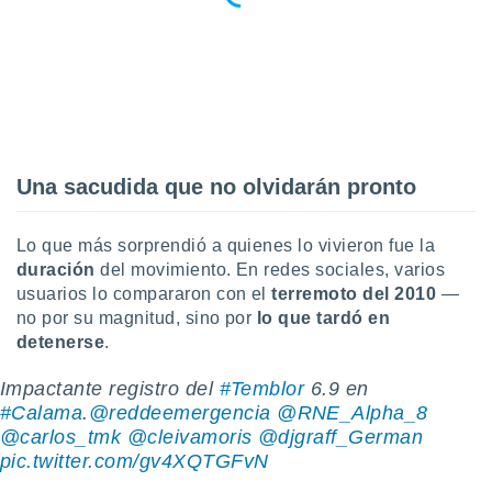
 botón
.
nto,
cios
kies,
ores únicos
Una sacudida que no olvidarán pronto
as similares
nar,
rocesar
Lo que más sorprendió a quienes lo vivieron fue la
onales como
duración
del movimiento. En redes sociales, varios
 este sitio
usuarios lo compararon con el
terremoto del 2010
—
recciones IP
no por su magnitud, sino por
lo que tardó en
ficadores de
 posible
detenerse
.
s
 traten tus
Impactante registro del
#Temblor
6.9 en
nales en
#Calama
.
@reddeemergencia
@RNE_Alpha_8
 interés
@carlos_tmk
@cleivamoris
@djgraff_German
go a lo que
pic.twitter.com/gv4XQTGFvN
nerte. Para
retirar su