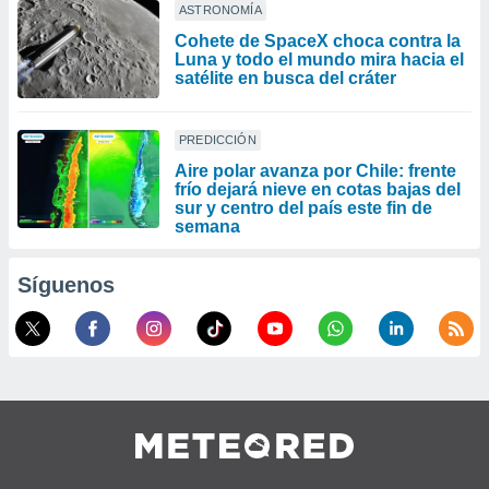
ASTRONOMÍA
Cohete de SpaceX choca contra la
Luna y todo el mundo mira hacia el
satélite en busca del cráter
PREDICCIÓN
Aire polar avanza por Chile: frente
frío dejará nieve en cotas bajas del
sur y centro del país este fin de
semana
Síguenos