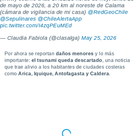
uedes
de mayo de 2026, a 20 km al noreste de Calama
uestro sitio
(cámara de vigilancia de mi casa)
@RedGeoChile
ed.cl. En
@Sepulinares
@ChileAlertaApp
te
 de que
pic.twitter.com/I4zqPEuMEd
talarán
e sean
— Claudia Fabiola (@clasalga)
May 25, 2026
para
a
Por ahora se reportan
daños menores
y lo más
por el sitio
o se
importante:
el tsunami queda descartado
, una noticia
cookies para
que trae alivio a los habitantes de ciudades costeras
como
Arica, Iquique, Antofagasta y Caldera
.
nto ni para
licidad o
ado, aunque
sualizar
general no
ada. Puedes
 instalación
y acceder a
io web a
ste abono