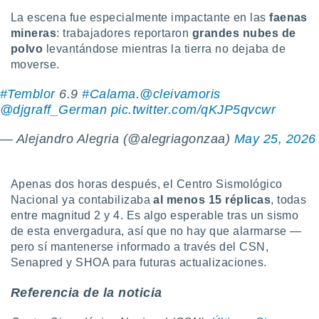
idad
La escena fue especialmente impactante en las
faenas
a, utilizar
mineras
: trabajadores reportaron
grandes nubes de
a
polvo
levantándose mientras la tierra no dejaba de
 la
moverse.
da, crear un
personalizar
#Temblor
6.9
#Calama
.
@cleivamoris
o, uso de
@djgraff_German
pic.twitter.com/qKJP5qvcwr
a la
e contenido
— Alejandro Alegria (@alegriagonzaa)
May 25, 2026
do, medir el
 de la
medir el
Apenas dos horas después, el Centro Sismológico
 del
 comprender
Nacional ya contabilizaba
al menos 15 réplicas
, todas
 través de
entre magnitud 2 y 4. Es algo esperable tras un sismo
s o a través
de esta envergadura, así que no hay que alarmarse —
nación de
pero sí mantenerse informado a través del CSN,
edentes de
Senapred y SHOA para futuras actualizaciones.
fuentes,
y mejora de
Referencia de la noticia
os, uso de
ados con el