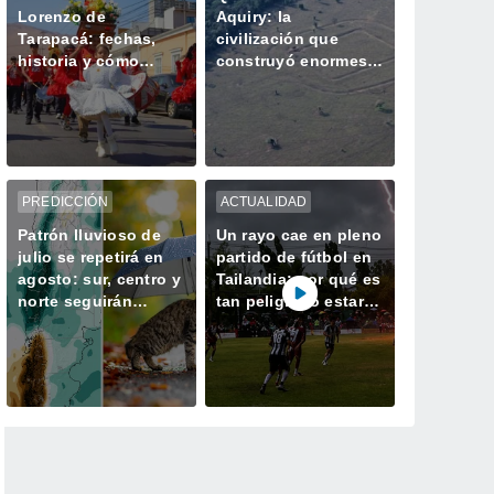
Lorenzo de
Aquiry: la
Tarapacá: fechas,
civilización que
historia y cómo
construyó enormes
llegar a este
geoglifos en la
tradicional festejo
Amazonía hace 2.500
nortino
años
PREDICCIÓN
ACTUALIDAD
Patrón lluvioso de
Un rayo cae en pleno
julio se repetirá en
partido de fútbol en
agosto: sur, centro y
Tailandia: por qué es
norte seguirán
tan peligroso estar a
recibiendo
la intemperie durante
precipitaciones
una tormenta
sobre lo normal