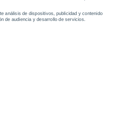
e análisis de dispositivos, publicidad y contenido
n de audiencia y desarrollo de servicios.
 el sur de Francia, cerca de la
 del megaincendio que cobró la
 A continuación, compartimos
ar.
8/2025 13:02
3 min
l comienzo del video que te presentamos en
ha arrasado con más de 15 mil
-específicamente en el departamento de
erráneo y cercano a la frontera con España.