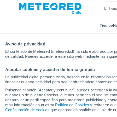
Tiempo
No
TODAS
ACTUALIDAD
CIENCIA
PREDICCIÓN
AST
Aviso de privacidad
El contenido de Meteored (meteored.cl) ha sido elaborado por pr
de calidad. Puedes acceder a este sitio web mediante las sigui
Aceptar cookies y acceder de forma gratuita
La publicidad digital personalizada, basada en la información r
financiar nuestra actividad para seguir ofreciéndote contenido c
Inicio
Noticias
Actualidad
¡Un megaincendio pro
Pulsando el botón "Aceptar y continuar", puedes acceder a la w
nuestras o de nuestros socios, que nos permiten el seguimiento
desarrollar un perfil específico para mostrarte publicidad y co
¡Un megaincendio prov
más información en nuestra
Política de Cookies
y retirar en cu
Configuración de cookies
que aparece disponible en el pie de n
departamento de Aude,