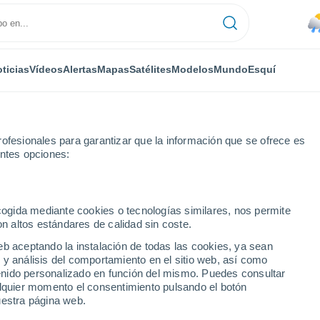
ticias
Vídeos
Alertas
Mapas
Satélites
Modelos
Mundo
Esquí
RONOMÍA
PLANTAS
TIEMPO LIBRE
ofesionales para garantizar que la información que se ofrece es
entes opciones:
ecogida mediante cookies o tecnologías similares, nos permite
on altos estándares de calidad sin coste.
voca el caos en el departamento de Aude, Francia! Ya han ardido más
eb aceptando la instalación de todas las cookies, ya sean
 y análisis del comportamiento en el sitio web, así como
ntenido personalizado en función del mismo. Puedes consultar
oca el caos en el
alquier momento el consentimiento pulsando el botón
uestra página web.
 Francia! Ya han ardido