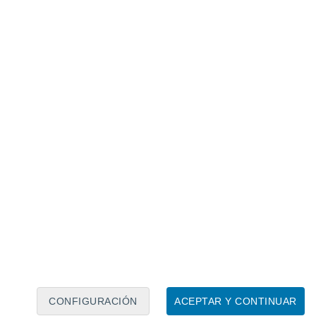
idas y 1 desaparecida. Fuente de la imagen: El Mundo.
ort-la-Nouvelle,
el aire mezclado con
e irrespirable para las personas que viven o
n utilizado
500 vehículos
r, 2 helicópteros, 3 Dash y 4 aviones
o en la autopista A9 -que conecta Francia
el megaincendio.
Sin embargo, pudo ser
irección del viento.
CONFIGURACIÓN
ACEPTAR Y CONTINUAR