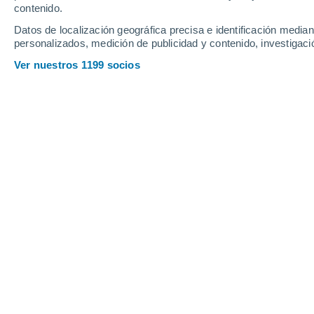
contenido.
Datos de localización geográfica precisa e identificación mediant
personalizados, medición de publicidad y contenido, investigació
Ver nuestros 1199 socios
Horas de caos se han vivido en
frontera con España, producto
vida de una mujer de 65 años.
contigo la información prelimin
Reina Campos Caba
06/0
¡Feroz! Es el fuego que se observa a
esta nueva noticia.
Un megaincendio 
hectáreas en el suroeste de Francia
Aude- ubicado a orillas del Mar Medit