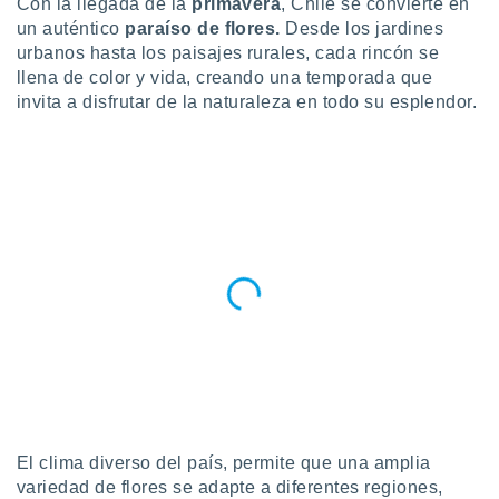
Con la llegada de la
primavera
, Chile se convierte en
un auténtico
paraíso de flores.
Desde los jardines
do en
 mismo.
urbanos hasta los paisajes rurales, cada rincón se
sultar más
llena de color y vida, creando una temporada que
 en nuestra
invita a disfrutar de la naturaleza en todo su esplendor.
 Cookies
y
ualquier
ento
 botón
ación de
kies
 disponible
e nuestra
.
IVAMENTE,
as
 a cookies
El clima diverso del país, permite que una amplia
 no aceptar
ón de
variedad de flores se adapte a diferentes regiones,