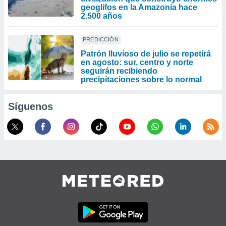
geoglifos en la Amazonía hace
2.500 años
PREDICCIÓN
Patrón lluvioso de julio se repetirá
en agosto: sur, centro y norte
seguirán recibiendo
precipitaciones sobre lo normal
Síguenos