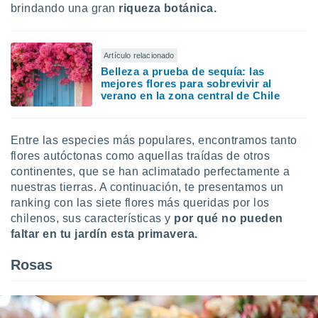
uedes
brindando una gran
riqueza botánica.
uestro sitio
ed.cl. En
te
Artículo relacionado
 de que
Belleza a prueba de sequía: las
talarán
mejores flores para sobrevivir al
e sean
verano en la zona central de Chile
para
a
por el sitio
o se
Entre las especies más populares, encontramos tanto
cookies para
flores autóctonas como aquellas traídas de otros
continentes, que se han aclimatado perfectamente a
nto ni para
nuestras tierras. A continuación, te presentamos un
licidad o
ranking con las siete flores más queridas por los
chilenos, sus características y
por qué no pueden
ado, aunque
sualizar
faltar en tu jardín esta primavera.
general no
ada. Puedes
Rosas
 instalación
y acceder a
io web a
ste abono