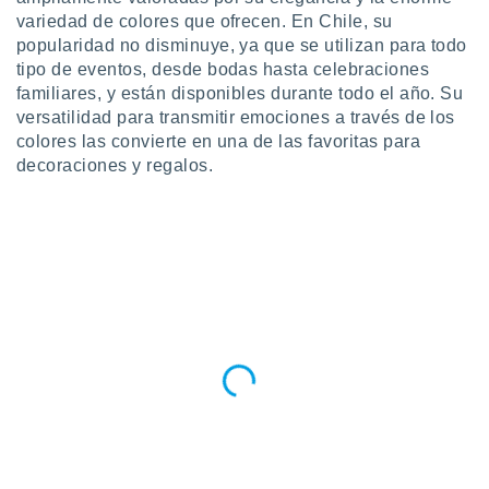
ento u
variedad de colores que ofrecen. En Chile, su
popularidad no disminuye, ya que se utilizan para todo
 de datos
tipo de eventos, desde bodas hasta celebraciones
er momento
familiares, y están disponibles durante todo el año. Su
ic en
versatilidad para transmitir emociones a través de los
o en
colores las convierte en una de las favoritas para
 Cookies
en
decoraciones y regalos.
eb.
y
socios
el
to de
la
 en un
 y/o acceder
 de datos
ara
 anuncios
ar perfiles