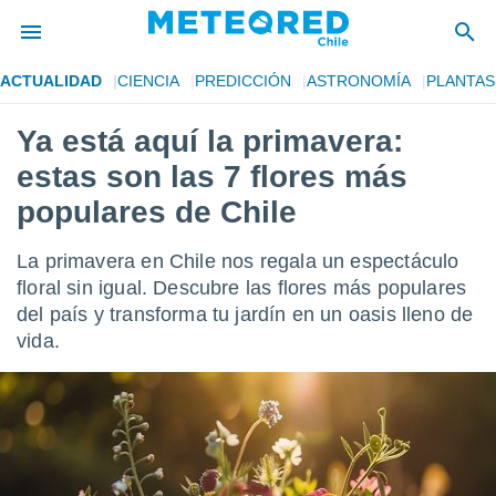
ACTUALIDAD
CIENCIA
PREDICCIÓN
ASTRONOMÍA
PLANTAS
privacidad
Ya está aquí la primavera:
o de
eteored.cl)
estas son las 7 flores más
borado por
es para
populares de Chile
ue la
 que se
La primavera en Chile nos regala un espectáculo
e calidad.
eder a este
floral sin igual. Descubre las flores más populares
ediante las
del país y transforma tu jardín en un oasis lleno de
opciones:
vida.
ookies y
e forma
d digital
ada, basada
mación