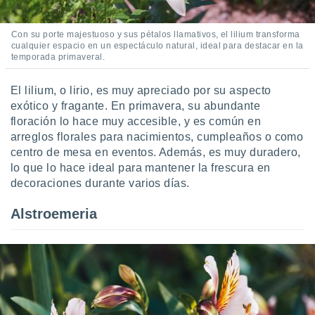
 seleccionar
o.
Con su porte majestuoso y sus pétalos llamativos, el lilium transforma
calización
cualquier espacio en un espectáculo natural, ideal para destacar en la
precisa e
temporada primaveral.
ión mediante
, publicidad
El lilium, o lirio, es muy apreciado por su aspecto
exótico y fragante. En primavera, su abundante
dos,
floración lo hace muy accesible, y es común en
 publicidad
arreglos florales para nacimientos, cumpleaños o como
,
centro de mesa en eventos. Además, es muy duradero,
ón de
lo que lo hace ideal para mantener la frescura en
 desarrollo
decoraciones durante varios días.
s.
tros 1199
Alstroemeria
ios