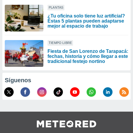
PLANTAS
¿Tu oficina solo tiene luz artificial?
Estas 5 plantas pueden adaptarse
mejor al espacio de trabajo
TIEMPO LIBRE
Fiesta de San Lorenzo de Tarapacá:
fechas, historia y cómo llegar a este
tradicional festejo nortino
Síguenos