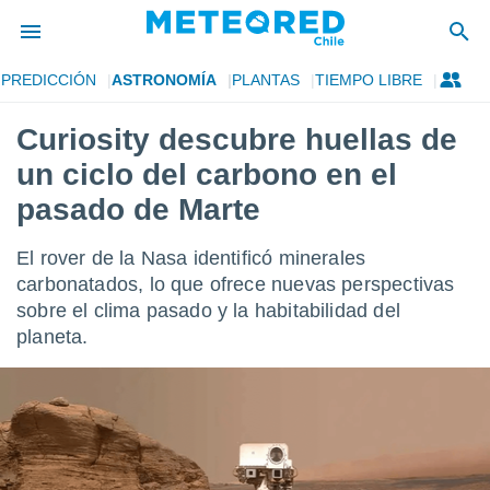
PREDICCIÓN
ASTRONOMÍA
PLANTAS
TIEMPO LIBRE
privacidad
Curiosity descubre huellas de
o de
eteored.cl)
un ciclo del carbono en el
borado por
es para
pasado de Marte
ue la
 que se
El rover de la Nasa identificó minerales
e calidad.
eder a este
carbonatados, lo que ofrece nuevas perspectivas
ediante las
sobre el clima pasado y la habitabilidad del
opciones:
planeta.
ookies y
e forma
d digital
ada, basada
mación