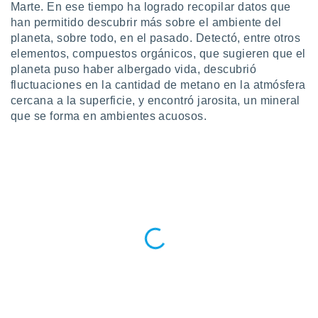
Marte. En ese tiempo ha logrado recopilar datos que
do en
han permitido descubrir más sobre el ambiente del
 mismo.
planeta, sobre todo, en el pasado. Detectó, entre otros
sultar más
elementos, compuestos orgánicos, que sugieren que el
 en nuestra
planeta puso haber albergado vida, descubrió
 Cookies
y
fluctuaciones en la cantidad de metano en la atmósfera
ualquier
cercana a la superficie, y encontró jarosita, un mineral
ento
que se forma en ambientes acuosos.
 botón
ación de
kies
 disponible
e nuestra
.
IVAMENTE,
as
 a cookies
 no aceptar
ón de