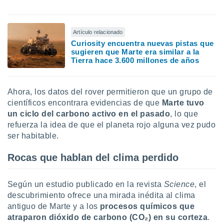
uedes
uestro sitio
ed.cl. En
te
Artículo relacionado
 de que
Curiosity encuentra nuevas pistas que
talarán
sugieren que Marte era similar a la
Tierra hace 3.600 millones de años
e sean
para
a
por el sitio
Ahora, los datos del rover permitieron que un grupo de
o se
científicos encontrara evidencias de que
Marte tuvo
cookies para
un ciclo del carbono activo en el pasado
, lo que
refuerza la idea de que el planeta rojo alguna vez pudo
nto ni para
ser habitable.
licidad o
ado, aunque
Rocas que hablan del clima perdido
sualizar
general no
ada. Puedes
Según un estudio publicado en la revista
Science
, el
 instalación
descubrimiento ofrece una mirada inédita al clima
y acceder a
antiguo de Marte y a los
procesos químicos que
io web a
atraparon dióxido de carbono (CO₂) en su corteza
.
ste abono