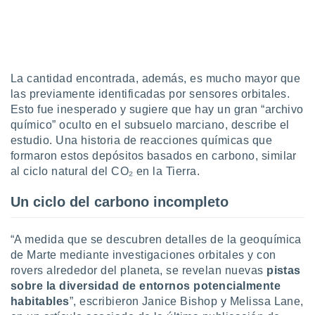
idad
a, utilizar
a
 la
da, crear un
La cantidad encontrada, además, es mucho mayor que
personalizar
las previamente identificadas por sensores orbitales.
o, uso de
Esto fue inesperado y sugiere que hay un gran “archivo
a la
químico” oculto en el subsuelo marciano, describe el
e contenido
estudio. Una historia de reacciones químicas que
do, medir el
formaron estos depósitos basados en carbono, similar
 de la
medir el
al ciclo natural del CO₂ en la Tierra.
 del
 comprender
Un ciclo del carbono incompleto
 través de
s o a través
nación de
“A medida que se descubren detalles de la geoquímica
edentes de
de Marte mediante investigaciones orbitales y con
fuentes,
rovers alrededor del planeta, se revelan nuevas
pistas
y mejora de
sobre la diversidad de entornos potencialmente
os, uso de
habitables
”, escribieron Janice Bishop y Melissa Lane,
ados con el