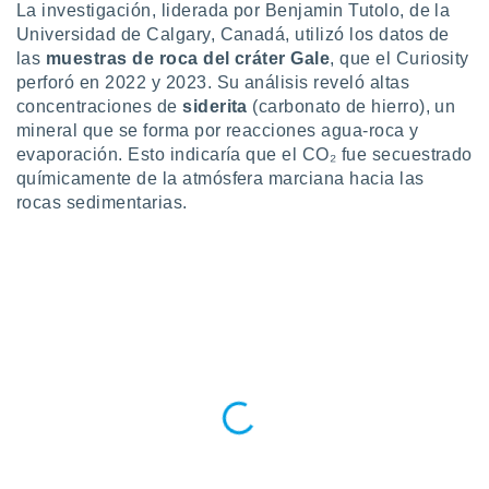
La investigación, liderada por Benjamin Tutolo, de la
ento u
Universidad de Calgary, Canadá, utilizó los datos de
 de datos
las
muestras de roca del cráter Gale
, que el Curiosity
er momento
perforó en 2022 y 2023. Su análisis reveló altas
ic en
concentraciones de
siderita
(carbonato de hierro), un
o en
mineral que se forma por reacciones agua-roca y
evaporación. Esto indicaría que el CO₂ fue secuestrado
 Cookies
en
químicamente de la atmósfera marciana hacia las
eb.
rocas sedimentarias.
y
socios
el
to de
la
 en un
 y/o acceder
 de datos
ara
 anuncios
ar perfiles