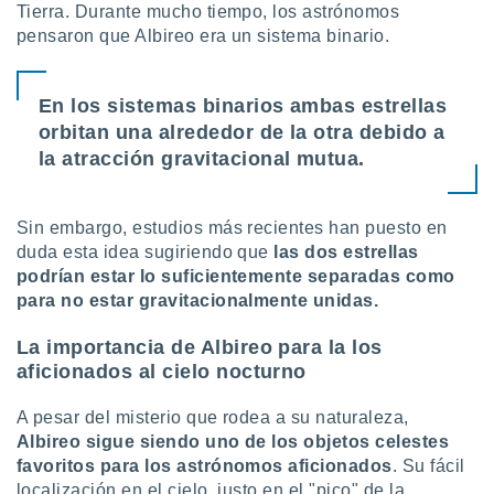
 seleccionar
Tierra. Durante mucho tiempo, los astrónomos
o.
pensaron que Albireo era un sistema binario.
calización
precisa e
ión mediante
En los sistemas binarios ambas estrellas
orbitan una alrededor de la otra debido a
, publicidad
la atracción gravitacional mutua.
dos,
 publicidad
,
Sin embargo, estudios más recientes han puesto en
ón de
duda esta idea sugiriendo que
l
as dos estrellas
 desarrollo
podrían estar lo suficientemente separadas como
s.
para no estar gravitacionalmente unidas.
tros 1199
ios
La importancia de Albireo para la los
aficionados al cielo nocturno
A pesar del misterio que rodea a su naturaleza,
Albireo sigue siendo uno de los objetos celestes
favoritos para los astrónomos aficionados
. Su fácil
localización en el cielo, justo en el "pico" de la