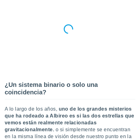
idad
a, utilizar
a
 la
da, crear un
personalizar
o, uso de
a la
e contenido
do, medir el
 de la
medir el
 del
¿Un sistema binario o solo una
 comprender
coincidencia?
 través de
s o a través
nación de
A lo largo de los años,
uno de los grandes misterios
edentes de
que ha rodeado a Albireo es
si las dos estrellas que
fuentes,
vemos están realmente relacionadas
y mejora de
os, uso de
gravitacionalmente.
o si simplemente se encuentran
ados con el
en la misma línea de visión desde nuestro punto en la