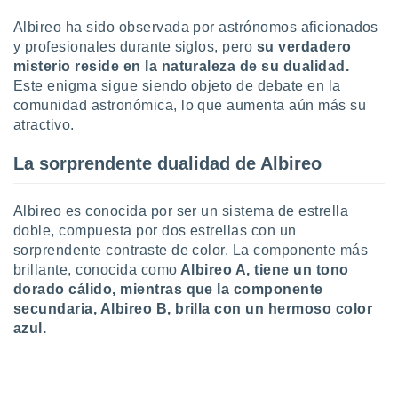
uedes
uestro sitio
Albireo ha sido observada por astrónomos aficionados
ed.cl. En
y profesionales durante siglos, pero
su verdadero
te
misterio reside en la naturaleza de su dualidad.
 de que
Este enigma sigue siendo objeto de debate en la
talarán
comunidad astronómica, lo que aumenta aún más su
e sean
para
atractivo.
a
por el sitio
La sorprendente dualidad de Albireo
o se
cookies para
Albireo es conocida por ser un sistema de estrella
nto ni para
doble, compuesta por dos estrellas con un
licidad o
sorprendente contraste de color. La componente más
brillante, conocida como
Albireo A, tiene un tono
ado, aunque
dorado cálido, mientras que la componente
sualizar
secundaria, Albireo B, brilla con un hermoso color
general no
ada. Puedes
azul.
 instalación
y acceder a
io web a
ste abono