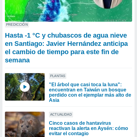
PREDICCIÓN
Hasta -1 °C y chubascos de agua nieve
en Santiago: Javier Hernández anticipa
el cambio de tiempo para este fin de
semana
PLANTAS
"El árbol que casi toca la luna":
encuentran en Taiwán un bosque
perdido con el ejemplar más alto de
Asia
ACTUALIDAD
Cinco casos de hantavirus
reactivan la alerta en Aysén: cómo
evitar el contagio