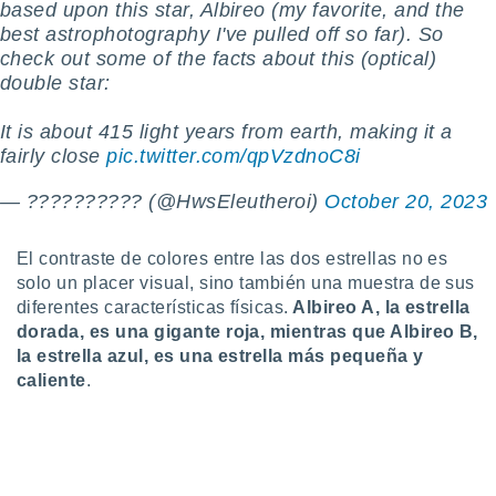
based upon this star, Albireo (my favorite, and the
ento u
best astrophotography I've pulled off so far). So
check out some of the facts about this (optical)
 de datos
er momento
double star:
ic en
o en
It is about 415 light years from earth, making it a
fairly close
pic.twitter.com/qpVzdnoC8i
 Cookies
en
eb.
— ?????????? (@HwsEleutheroi)
October 20, 2023
y
socios
El contraste de colores entre las dos estrellas no es
el
solo un placer visual, sino también una muestra de sus
diferentes características físicas.
Albireo A, la estrella
to de
dorada, es una gigante roja, mientras que Albireo B,
la estrella azul, es una estrella más pequeña y
la
caliente
.
 en un
 y/o acceder
 de datos
ara
 anuncios
ar perfiles