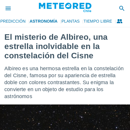
PREDICCIÓN
ASTRONOMÍA
PLANTAS
TIEMPO LIBRE
privacidad
El misterio de Albireo, una
o de
eteored.cl)
estrella inolvidable en la
borado por
es para
constelación del Cisne
ue la
 que se
Albireo es una hermosa estrella en la constelación
e calidad.
eder a este
del Cisne, famosa por su apariencia de estrella
ediante las
doble con colores contrastantes. Su enigma la
opciones:
convierte en un objeto de estudio para los
astrónomos
ookies y
e forma
d digital
ada, basada
mación