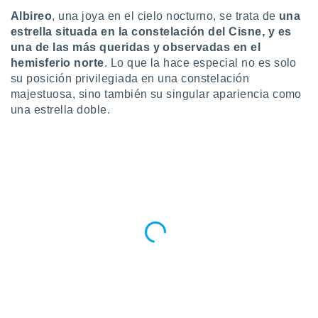
Albireo
, una joya en el cielo nocturno, se trata de
una
do en
estrella situada en la constelación del Cisne, y es
 mismo.
sultar más
una de las más queridas y observadas en el
 en nuestra
hemisferio norte
. Lo que la hace especial no es solo
 Cookies
y
su posición privilegiada en una constelación
ualquier
majestuosa, sino también su singular apariencia como
una estrella doble.
ento
 botón
ación de
kies
 disponible
e nuestra
.
IVAMENTE,
as
 a cookies
 no aceptar
ón de