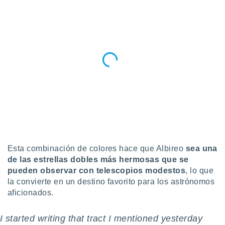
 botón
.
nto,
cios
kies,
ores únicos
as similares
nar,
rocesar
onales como
 este sitio
recciones IP
ficadores de
Esta combinación de colores hace que Albireo
sea una
 posible
de las estrellas dobles más hermosas que se
s
pueden observar con telescopios modestos
, lo que
 traten tus
la convierte en un destino favorito para los astrónomos
nales en
aficionados.
 interés
go a lo que
nerte. Para
I started writing that tract I mentioned yesterday
retirar su