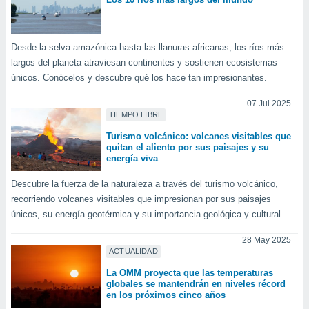
ento u
 de datos
Desde la selva amazónica hasta las llanuras africanas, los ríos más
er momento
ic en
largos del planeta atraviesan continentes y sostienen ecosistemas
o en
únicos. Conócelos y descubre qué los hace tan impresionantes.
 Cookies
en
07 Jul 2025
eb.
TIEMPO LIBRE
Turismo volcánico: volcanes visitables que
y
quitan el aliento por sus paisajes y su
socios
energía viva
el
Descubre la fuerza de la naturaleza a través del turismo volcánico,
to de
recorriendo volcanes visitables que impresionan por sus paisajes
únicos, su energía geotérmica y su importancia geológica y cultural.
la
 en un
28 May 2025
 y/o acceder
ACTUALIDAD
 de datos
La OMM proyecta que las temperaturas
ara
globales se mantendrán en niveles récord
 anuncios
en los próximos cinco años
ar perfiles