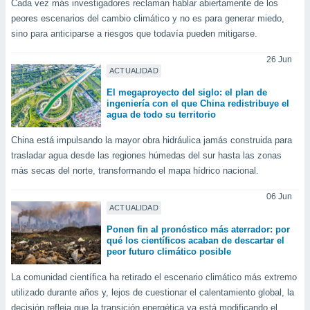
Cada vez más investigadores reclaman hablar abiertamente de los
do en
peores escenarios del cambio climático y no es para generar miedo,
 mismo.
sino para anticiparse a riesgos que todavía pueden mitigarse.
sultar más
 en nuestra
26 Jun
 Cookies
y
ACTUALIDAD
ualquier
El megaproyecto del siglo: el plan de
ingeniería con el que China redistribuye el
ento
agua de todo su territorio
 botón
ación de
China está impulsando la mayor obra hidráulica jamás construida para
kies
trasladar agua desde las regiones húmedas del sur hasta las zonas
 disponible
más secas del norte, transformando el mapa hídrico nacional.
e nuestra
.
06 Jun
ACTUALIDAD
IVAMENTE,
Ponen fin al pronóstico más aterrador: por
qué los científicos acaban de descartar el
peor futuro climático posible
as
 a cookies
La comunidad científica ha retirado el escenario climático más extremo
 no aceptar
utilizado durante años y, lejos de cuestionar el calentamiento global, la
ón de
decisión refleja que la transición energética ya está modificando el