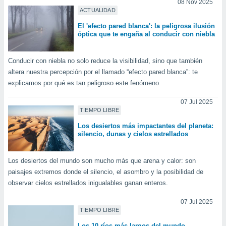
08 Nov 2025
 botón
ACTUALIDAD
.
El 'efecto pared blanca': la peligrosa ilusión
óptica que te engaña al conducir con niebla
nto,
cios
Conducir con niebla no solo reduce la visibilidad, sino que también
kies,
altera nuestra percepción por el llamado “efecto pared blanca”: te
ores únicos
explicamos por qué es tan peligroso este fenómeno.
as similares
nar,
07 Jul 2025
rocesar
TIEMPO LIBRE
onales como
Los desiertos más impactantes del planeta:
 este sitio
silencio, dunas y cielos estrellados
recciones IP
ficadores de
 posible
Los desiertos del mundo son mucho más que arena y calor: son
s
paisajes extremos donde el silencio, el asombro y la posibilidad de
 traten tus
observar cielos estrellados inigualables ganan enteros.
nales en
 interés
07 Jul 2025
go a lo que
TIEMPO LIBRE
nerte. Para
retirar su
Los 10 ríos más largos del mundo