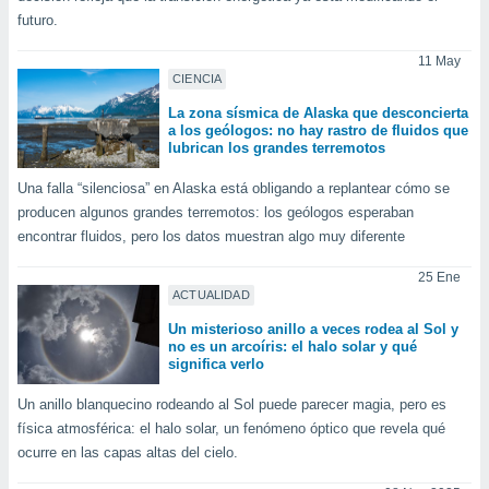
uedes
futuro.
uestro sitio
ed.cl. En
11 May
te
CIENCIA
 de que
talarán
La zona sísmica de Alaska que desconcierta
e sean
a los geólogos: no hay rastro de fluidos que
lubrican los grandes terremotos
para
a
Una falla “silenciosa” en Alaska está obligando a replantear cómo se
por el sitio
producen algunos grandes terremotos: los geólogos esperaban
o se
cookies para
encontrar fluidos, pero los datos muestran algo muy diferente
nto ni para
25 Ene
licidad o
ACTUALIDAD
Un misterioso anillo a veces rodea al Sol y
ado, aunque
no es un arcoíris: el halo solar y qué
sualizar
significa verlo
general no
ada. Puedes
Un anillo blanquecino rodeando al Sol puede parecer magia, pero es
 instalación
física atmosférica: el halo solar, un fenómeno óptico que revela qué
y acceder a
ocurre en las capas altas del cielo.
io web a
ste abono