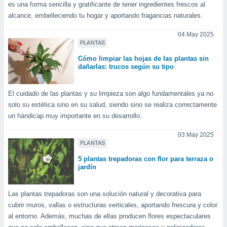
 seleccionar
es una forma sencilla y gratificante de tener ingredientes frescos al
o.
alcance, embelleciendo tu hogar y aportando fragancias naturales.
calización
04 May 2025
precisa e
PLANTAS
ión mediante
Cómo limpiar las hojas de las plantas sin
, publicidad
dañarlas: trucos según su tipo
dos,
 publicidad
El cuidado de las plantas y su limpieza son algo fundamentales ya no
,
solo su estética sino en su salud, siendo sino se realiza correctamente
ón de
un hándicap muy importante en su desarrollo.
 desarrollo
s.
03 May 2025
PLANTAS
tros 1199
ios
5 plantas trepadoras con flor para terraza o
jardín
Las plantas trepadoras son una solución natural y decorativa para
cubrir muros, vallas o estructuras verticales, aportando frescura y color
al entorno. Además, muchas de ellas producen flores espectaculares