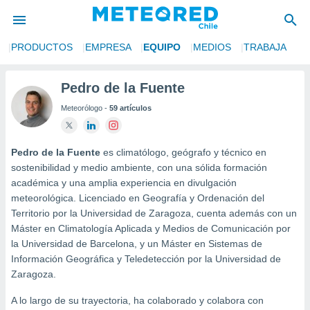
S
PRODUCTOS
EMPRESA
EQUIPO
MEDIOS
TRABAJA
privacidad
o de
Pedro de la Fuente
eteored.cl)
Meteorólogo -
59 artículos
borado por
es para
ue la
 que se
Pedro de la Fuente
es climatólogo, geógrafo y técnico en
e calidad.
sostenibilidad y medio ambiente, con una sólida formación
eder a este
académica y una amplia experiencia en divulgación
ediante las
meteorológica. Licenciado en Geografía y Ordenación del
opciones:
Territorio por la Universidad de Zaragoza, cuenta además con un
Máster en Climatología Aplicada y Medios de Comunicación por
ookies y
e forma
la Universidad de Barcelona, y un Máster en Sistemas de
Información Geográfica y Teledetección por la Universidad de
Zaragoza.
d digital
ada, basada
A lo largo de su trayectoria, ha colaborado y colabora con
mación