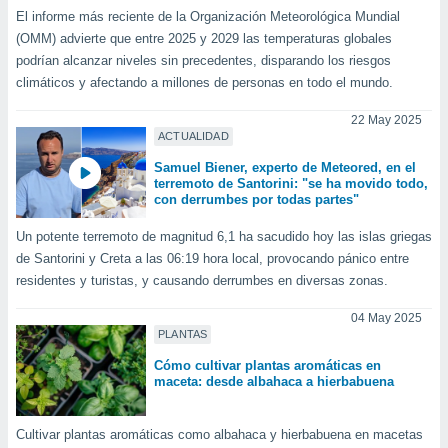
idad
El informe más reciente de la Organización Meteorológica Mundial
a, utilizar
(OMM) advierte que entre 2025 y 2029 las temperaturas globales
a
podrían alcanzar niveles sin precedentes, disparando los riesgos
 la
climáticos y afectando a millones de personas en todo el mundo.
da, crear un
22 May 2025
personalizar
ACTUALIDAD
o, uso de
a la
Samuel Biener, experto de Meteored, en el
e contenido
terremoto de Santorini: "se ha movido todo,
con derrumbes por todas partes"
do, medir el
 de la
Un potente terremoto de magnitud 6,1 ha sacudido hoy las islas griegas
medir el
de Santorini y Creta a las 06:19 hora local, provocando pánico entre
 del
 comprender
residentes y turistas, y causando derrumbes en diversas zonas.
 través de
s o a través
04 May 2025
nación de
PLANTAS
edentes de
Cómo cultivar plantas aromáticas en
fuentes,
maceta: desde albahaca a hierbabuena
y mejora de
os, uso de
ados con el
Cultivar plantas aromáticas como albahaca y hierbabuena en macetas