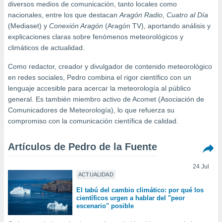
ediante
diversos medios de comunicación, tanto locales como
ecnologías
nacionales, entre los que destacan
Aragón Radio
,
Cuatro al Día
nos permite
(Mediaset) y
Conexión Aragón
(Aragón TV), aportando análisis y
estra
explicaciones claras sobre fenómenos meteorológicos y
ara seguir
climáticos de actualidad.
e contenido
stándares
ACEPTAR
Como redactor, creador y divulgador de contenido meteorológico
sin coste.
Y
en redes sociales, Pedro combina el rigor científico con un
CONTINUAR
 botón
lenguaje accesible para acercar la meteorología al público
continuar",
general. Es también miembro activo de Acomet (Asociación de
der a la
CONFIGURACIÓN
Comunicadores de Meteorología), lo que refuerza su
ndo la
compromiso con la comunicación científica de calidad.
 de todas
, ya sean
de nuestros
Artículos de Pedro de la Fuente
 nos
24 Jul
 y análisis
ACTUALIDAD
tamiento en
b, así como
El tabú del cambio climático: por qué los
un perfil
científicos urgen a hablar del "peor
escenario" posible
para
ublicidad y