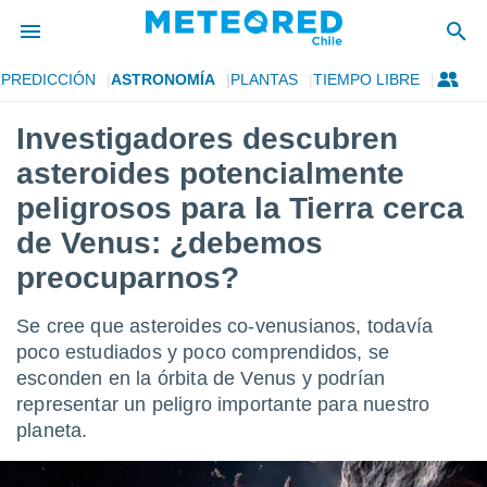
PREDICCIÓN
ASTRONOMÍA
PLANTAS
TIEMPO LIBRE
privacidad
Investigadores descubren
o de
eteored.cl)
asteroides potencialmente
borado por
es para
peligrosos para la Tierra cerca
ue la
de Venus: ¿debemos
 que se
e calidad.
preocuparnos?
eder a este
ediante las
opciones:
Se cree que asteroides co-venusianos, todavía
poco estudiados y poco comprendidos, se
ookies y
esconden en la órbita de Venus y podrían
e forma
representar un peligro importante para nuestro
planeta.
d digital
ada, basada
mación