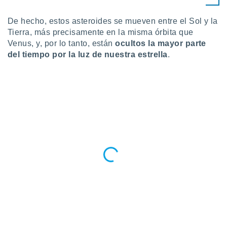
ento u
De hecho, estos asteroides se mueven entre el Sol y la
 de datos
Tierra, más precisamente en la misma órbita que
er momento
Venus, y, por lo tanto, están
ocultos la mayor parte
ic en
del tiempo por la luz de nuestra estrella
.
o en
 Cookies
en
eb.
y
socios
el
to de
la
 en un
 y/o acceder
 de datos
ara
 anuncios
ar perfiles