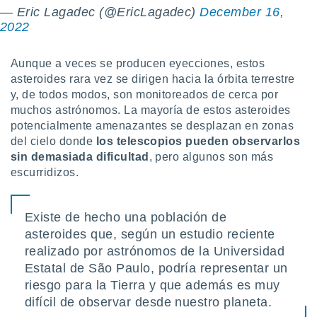
 botón
— Eric Lagadec (@EricLagadec)
December 16,
.
2022
nto,
Aunque a veces se producen eyecciones, estos
asteroides rara vez se dirigen hacia la órbita terrestre
cios
y, de todos modos, son monitoreados de cerca por
kies,
muchos astrónomos. La mayoría de estos asteroides
ores únicos
potencialmente amenazantes se desplazan en zonas
as similares
nar,
del cielo donde
los telescopios pueden observarlos
rocesar
sin demasiada dificultad
, pero algunos son más
onales como
escurridizos.
 este sitio
recciones IP
ficadores de
Existe de hecho una población de
 posible
asteroides que, según un estudio reciente
s
 traten tus
realizado por astrónomos de la Universidad
nales en
Estatal de São Paulo, podría representar un
 interés
riesgo para la Tierra y que además es muy
go a lo que
nerte. Para
difícil de observar desde nuestro planeta.
retirar su