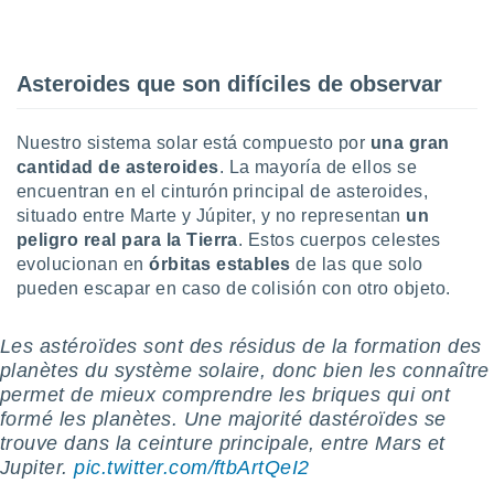
uedes
uestro sitio
ed.cl. En
te
Asteroides que son difíciles de observar
 de que
talarán
e sean
Nuestro sistema solar está compuesto por
una gran
para
cantidad de asteroides
. La mayoría de ellos se
a
encuentran en el cinturón principal de asteroides,
por el sitio
situado entre Marte y Júpiter, y no representan
un
o se
cookies para
peligro real para la Tierra
. Estos cuerpos celestes
evolucionan en
órbitas estables
de las que solo
nto ni para
pueden escapar en caso de colisión con otro objeto.
licidad o
ado, aunque
Les astéroïdes sont des résidus de la formation des
sualizar
planètes du système solaire, donc bien les connaître
general no
permet de mieux comprendre les briques qui ont
ada. Puedes
formé les planètes. Une majorité dastéroïdes se
 instalación
trouve dans la ceinture principale, entre Mars et
y acceder a
Jupiter.
pic.twitter.com/ftbArtQeI2
io web a
ste abono