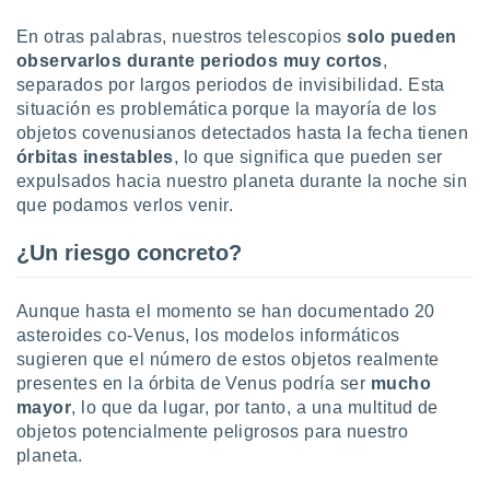
idad
a, utilizar
En otras palabras, nuestros telescopios
solo pueden
a
observarlos durante periodos muy cortos
,
 la
separados por largos periodos de invisibilidad. Esta
situación es problemática porque la mayoría de los
da, crear un
objetos covenusianos detectados hasta la fecha tienen
personalizar
órbitas inestables
, lo que significa que pueden ser
o, uso de
a la
expulsados hacia nuestro planeta durante la noche sin
e contenido
que podamos verlos venir.
do, medir el
 de la
¿Un riesgo concreto?
medir el
 del
 comprender
Aunque hasta el momento se han documentado 20
 través de
asteroides co-Venus, los modelos informáticos
s o a través
sugieren que el número de estos objetos realmente
nación de
presentes en la órbita de Venus podría ser
mucho
edentes de
mayor
, lo que da lugar, por tanto, a una multitud de
fuentes,
y mejora de
objetos potencialmente peligrosos para nuestro
os, uso de
planeta.
ados con el