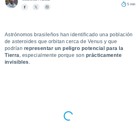
5 min
do en
 mismo.
sultar más
 en nuestra
 Cookies
y
Astrónomos brasileños han identificado una población
ualquier
de asteroides que orbitan cerca de Venus y que
podrían
representar un peligro potencial para la
ento
Tierra
, especialmente porque son
prácticamente
 botón
ación de
invisibles
.
kies
 disponible
e nuestra
.
IVAMENTE,
as
 a cookies
 no aceptar
ón de