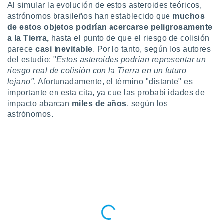
 seleccionar
Al simular la evolución de estos asteroides teóricos,
o.
astrónomos brasileños han establecido que
muchos
calización
de estos objetos podrían acercarse peligrosamente
precisa e
a la Tierra,
hasta el punto de que el riesgo de colisión
ión mediante
parece
casi inevitable
. Por lo tanto, según los autores
del estudio: "
Estos asteroides podrían representar un
, publicidad
riesgo real de colisión con la Tierra en un futuro
lejano"
. Afortunadamente, el término "distante" es
dos,
 publicidad
importante en esta cita, ya que las probabilidades de
,
impacto abarcan
miles de años
, según los
ón de
astrónomos.
 desarrollo
s.
tros 1199
ios