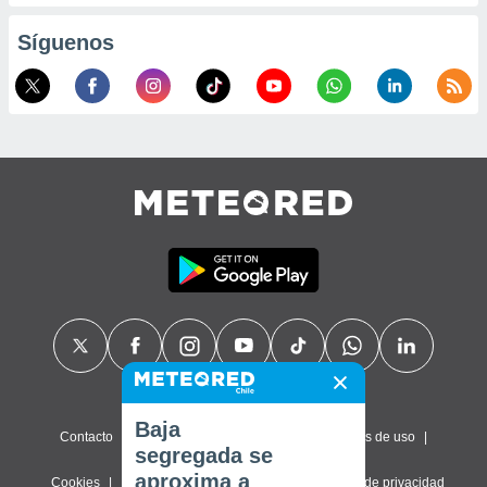
Síguenos
Baja
Contacto
Sobre nosotros
FAQ
Términos de uso
segregada se
aproxima a
Cookies
Política de privacidad
Configuración de privacidad