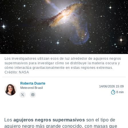
ediante
ecnologías
nos permite
estra
ara seguir
e contenido
stándares
ACEPTAR
sin coste.
Y
CONTINUAR
 botón
continuar",
Los investigadores utilizan ecos de luz alrededor de agujeros negros
der a la
CONFIGURACIÓN
supermasivos para investigar cómo se distribuye la materia oscura y
ndo la
cómo interactúa gravitacionalmente en estas regiones extremas.
 de todas
Crédito: NASA
, ya sean
de nuestros
Roberta Duarte
 nos
14/06/2026 15:09
Meteored Brasil
8 min
 y análisis
tamiento en
b, así como
un perfil
para
Los
agujeros negros supermasivos
son el tipo de
ublicidad y
agujero negro más grande conocido, con masas que