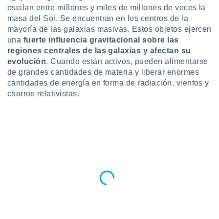
oscilan entre millones y miles de millones de veces la
do en
masa del Sol. Se encuentran en los centros de la
 mismo.
mayoría de las galaxias masivas. Estos objetos ejercen
sultar más
una
fuerte influencia gravitacional sobre las
 en nuestra
 Cookies
y
regiones centrales de las galaxias y afectan su
ualquier
evolución
. Cuando están activos, pueden alimentarse
de grandes cantidades de materia y liberar enormes
ento
cantidades de energía en forma de radiación, vientos y
 botón
chorros relativistas.
ación de
kies
 disponible
e nuestra
.
IVAMENTE,
as
 a cookies
 no aceptar
ón de