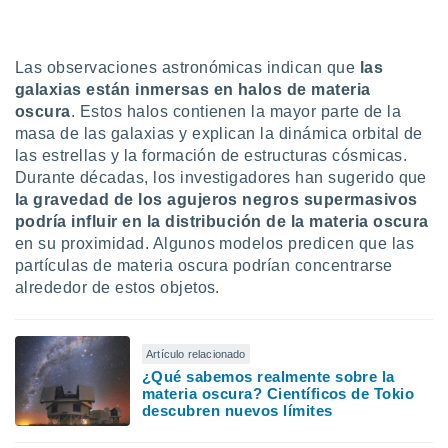
uedes
uestro sitio
ed.cl. En
te
Las observaciones astronómicas indican que
las
 de que
galaxias están inmersas en halos de materia
talarán
oscura
. Estos halos contienen la mayor parte de la
e sean
masa de las galaxias y explican la dinámica orbital de
para
las estrellas y la formación de estructuras cósmicas.
a
por el sitio
Durante décadas, los investigadores han sugerido que
o se
la gravedad de los agujeros negros supermasivos
cookies para
podría influir en la distribución de la materia oscura
en su proximidad. Algunos modelos predicen que las
nto ni para
partículas de materia oscura podrían concentrarse
licidad o
alrededor de estos objetos.
ado, aunque
sualizar
general no
Artículo relacionado
ada. Puedes
¿Qué sabemos realmente sobre la
 instalación
materia oscura? Científicos de Tokio
y acceder a
descubren nuevos límites
io web a
ste abono