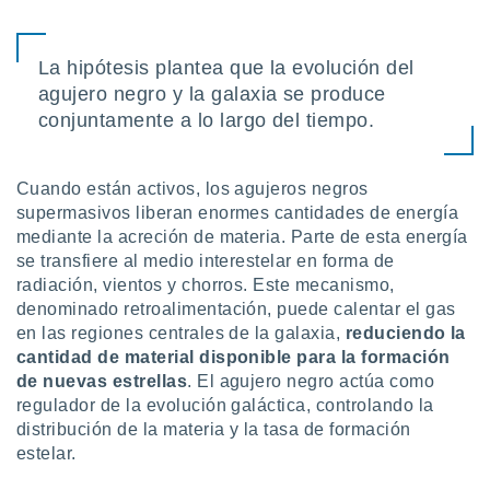
idad
a, utilizar
a
La hipótesis plantea que la evolución del
 la
agujero negro y la galaxia se produce
da, crear un
conjuntamente a lo largo del tiempo.
personalizar
o, uso de
a la
Cuando están activos, los agujeros negros
e contenido
supermasivos liberan enormes cantidades de energía
do, medir el
mediante la acreción de materia. Parte de esta energía
 de la
se transfiere al medio interestelar en forma de
medir el
 del
radiación, vientos y chorros. Este mecanismo,
 comprender
denominado retroalimentación, puede calentar el gas
 través de
en las regiones centrales de la galaxia,
reduciendo la
s o a través
cantidad de material disponible para la formación
nación de
de nuevas estrellas
. El agujero negro actúa como
edentes de
regulador de la evolución galáctica, controlando la
fuentes,
distribución de la materia y la tasa de formación
y mejora de
os, uso de
estelar.
ados con el