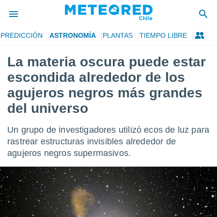
PREDICCIÓN
ASTRONOMÍA
PLANTAS
TIEMPO LIBRE
privacidad
La materia oscura puede estar
o de
eteored.cl)
escondida alrededor de los
borado por
es para
agujeros negros más grandes
ue la
del universo
 que se
e calidad.
eder a este
Un grupo de investigadores utilizó ecos de luz para
ediante las
rastrear estructuras invisibles alrededor de
opciones:
agujeros negros supermasivos.
ookies y
e forma
d digital
ada, basada
mación