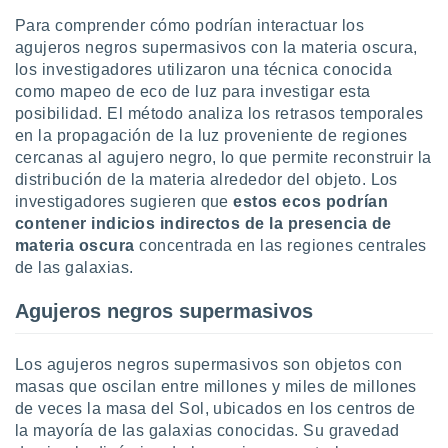
 botón
Para comprender cómo podrían interactuar los
.
agujeros negros supermasivos con la materia oscura,
los investigadores utilizaron una técnica conocida
nto,
como mapeo de eco de luz para investigar esta
posibilidad. El método analiza los retrasos temporales
cios
en la propagación de la luz proveniente de regiones
kies,
cercanas al agujero negro, lo que permite reconstruir la
ores únicos
as similares
distribución de la materia alrededor del objeto. Los
nar,
investigadores sugieren que
estos ecos podrían
rocesar
contener indicios indirectos de la presencia de
onales como
materia oscura
concentrada en las regiones centrales
 este sitio
de las galaxias.
recciones IP
ficadores de
Agujeros negros supermasivos
 posible
s
 traten tus
Los agujeros negros supermasivos son objetos con
nales en
masas que oscilan entre millones y miles de millones
 interés
go a lo que
de veces la masa del Sol, ubicados en los centros de
nerte. Para
la mayoría de las galaxias conocidas. Su gravedad
retirar su