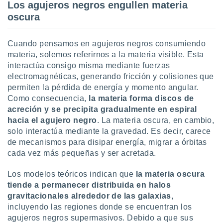
 seleccionar
Los agujeros negros engullen materia
o.
oscura
calización
precisa e
Cuando pensamos en agujeros negros consumiendo
ión mediante
materia, solemos referirnos a la materia visible. Esta
, publicidad
interactúa consigo misma mediante fuerzas
electromagnéticas, generando fricción y colisiones que
dos,
permiten la pérdida de energía y momento angular.
 publicidad
Como consecuencia,
la materia forma discos de
,
acreción y se precipita gradualmente en espiral
ón de
hacia el agujero negro
. La materia oscura, en cambio,
 desarrollo
s.
solo interactúa mediante la gravedad. Es decir, carece
de mecanismos para disipar energía, migrar a órbitas
tros 1199
cada vez más pequeñas y ser acretada.
ios
Los modelos teóricos indican que
la materia oscura
tiende a permanecer distribuida en halos
gravitacionales alrededor de las galaxias
,
incluyendo las regiones donde se encuentran los
agujeros negros supermasivos. Debido a que sus