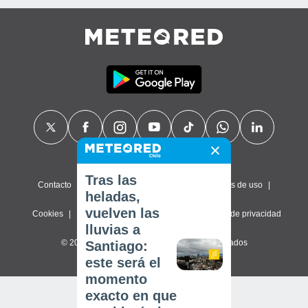
Tras las
Contacto
Sobre nosotros
FAQ
Términos de uso
heladas,
vuelven las
Cookies
Política de privacidad
Configuración de privacidad
lluvias a
© 2026 Meteored. Todos los derechos reservados
Santiago:
este será el
momento
exacto en que