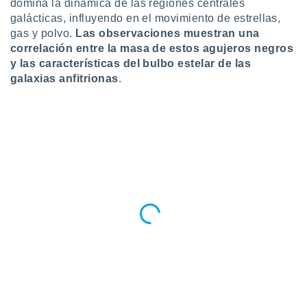
domina la dinámica de las regiones centrales
ento u
galácticas, influyendo en el movimiento de estrellas,
gas y polvo.
Las observaciones muestran una
 de datos
correlación entre la masa de estos agujeros negros
er momento
ic en
y las características del bulbo estelar de las
o en
galaxias anfitrionas
.
 Cookies
en
eb.
y
socios
el
to de
la
 en un
 y/o acceder
 de datos
ara
 anuncios
ar perfiles