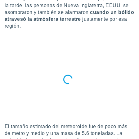
la tarde, las personas de Nueva Inglaterra, EEUU, se
do en
asombraron y también se alarmaron
cuando un bólido
 mismo.
atravesó la atmósfera terrestre
justamente por esa
sultar más
 en nuestra
región.
 Cookies
y
ualquier
ento
 botón
ación de
kies
 disponible
e nuestra
.
IVAMENTE,
as
 a cookies
El tamaño estimado del meteoroide fue de poco más
 no aceptar
de metro y medio y una masa de 5.6 toneladas. La
ón de