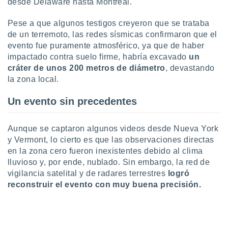
desde Delaware hasta Montreal.
 botón
.
Pese a que algunos testigos creyeron que se trataba
de un terremoto, las redes sísmicas confirmaron que el
nto,
evento fue puramente atmosférico, ya que de haber
impactado contra suelo firme, habría excavado
un
cios
cráter de unos 200 metros de diámetro
, devastando
kies,
la zona local.
ores únicos
as similares
Un evento sin precedentes
nar,
rocesar
onales como
Aunque se captaron algunos videos desde Nueva York
 este sitio
recciones IP
y Vermont, lo cierto es que las observaciones directas
ficadores de
en la zona cero fueron inexistentes debido al clima
 posible
lluvioso y, por ende, nublado. Sin embargo, la red de
s
vigilancia satelital y de radares terrestres
logró
 traten tus
reconstruir el evento con muy buena precisión.
nales en
 interés
go a lo que
nerte. Para
retirar su