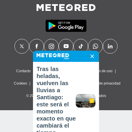
Tras las
Contacto
Sobre nosotros
FAQ
Términos de uso
heladas,
vuelven las
Cookies
Política de privacidad
Configuración de privacidad
lluvias a
© 2026 Meteored. Todos los derechos reservados
Santiago:
este será el
momento
exacto en que
cambiará el