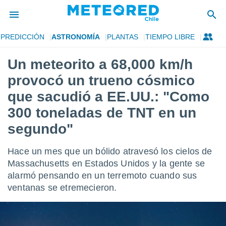
PREDICCIÓN
ASTRONOMÍA
PLANTAS
TIEMPO LIBRE
privacidad
Un meteorito a 68,000 km/h
o de
eteored.cl)
provocó un trueno cósmico
borado por
es para
que sacudió a EE.UU.: "Como
ue la
300 toneladas de TNT en un
 que se
e calidad.
segundo"
eder a este
ediante las
opciones:
Hace un mes que un bólido atravesó los cielos de
Massachusetts en Estados Unidos y la gente se
ookies y
alarmó pensando en un terremoto cuando sus
e forma
ventanas se etremecieron.
d digital
ada, basada
mación