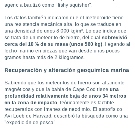
 seleccionar
agencia bautizó como "fishy squisher".
o.
calización
Los datos también indicaron que el meteoroide tiene
precisa e
una resistencia mecánica alta, lo que se traduce en
ión mediante
una densidad de unos 8,000 kg/m³. Lo que indica que
se trata de un meteorito de hierro, del cual
sobrevivió
, publicidad
cerca del 10 % de su masa (unos 560 kg)
, llegando al
dos,
lecho marino en piezas que van desde unos pocos
 publicidad
gramos hasta más de 2 kilogramos.
,
ón de
Recuperación y alteración geoquímica marina
 desarrollo
s.
Sabiendo que los meteoritos de hierro son altamente
tros 1199
magnéticos y que la bahía de Cape Cod tiene
una
ios
profundidad relativamente baja de unos 34 metros
en la zona de impacto
, teóricamente es factible
recuperarlos con imanes de neodimio. El astrofísico
Avi Loeb de Harvard, describió la búsqueda como una
"expedición de pesca".