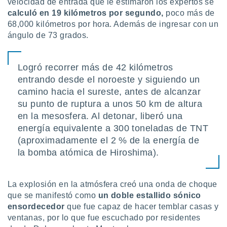
velocidad de entrada que le estimaron los expertos se
uedes
uestro sitio
calculó en 19 kilómetros por segundo,
poco más de
ed.cl. En
68,000 kilómetros por hora. Además de ingresar con un
te
ángulo de 73 grados.
 de que
talarán
e sean
Logró recorrer más de 42 kilómetros
para
entrando desde el noroeste y siguiendo un
a
por el sitio
camino hacia el sureste, antes de alcanzar
o se
su punto de ruptura a unos 50 km de altura
cookies para
en la mesosfera. Al detonar, liberó una
energía equivalente a 300 toneladas de TNT
nto ni para
licidad o
(aproximadamente el 2 % de la energía de
la bomba atómica de Hiroshima).
ado, aunque
sualizar
general no
La explosión en la atmósfera creó una onda de choque
ada. Puedes
que se manifestó como
un doble estallido sónico
 instalación
y acceder a
ensordecedor
que fue capaz de hacer temblar casas y
io web a
ventanas, por lo que fue escuchado por residentes
ste abono