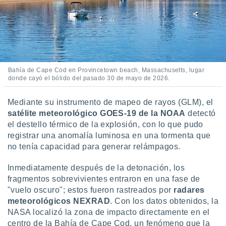
idad
a, utilizar
a
 la
da, crear un
personalizar
Bahía de Cape Cod en Provincetown beach, Massachusetts, lugar
o, uso de
donde cayó el bólido del pasado 30 de mayo de 2026.
a la
e contenido
Mediante su instrumento de mapeo de rayos (GLM), el
do, medir el
 de la
satélite meteorológico GOES-19 de la NOAA
detectó
medir el
el destello térmico de la explosión, con lo que pudo
 del
registrar una anomalía luminosa en una tormenta que
 comprender
no tenía capacidad para generar relámpagos.
 través de
s o a través
Inmediatamente después de la detonación, los
nación de
fragmentos sobrevivientes entraron en una fase de
edentes de
fuentes,
"vuelo oscuro"; estos fueron rastreados por
radares
y mejora de
meteorológicos NEXRAD
. Con los datos obtenidos, la
os, uso de
NASA localizó la zona de impacto directamente en el
ados con el
centro de la Bahía de Cape Cod, un fenómeno que la