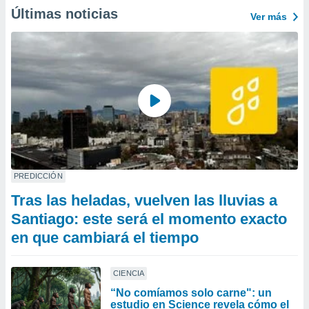
Últimas noticias
Ver más
PREDICCIÓN
Tras las heladas, vuelven las lluvias a
Santiago: este será el momento exacto
en que cambiará el tiempo
CIENCIA
“No comíamos solo carne": un
estudio en Science revela cómo el