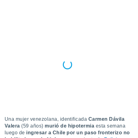
ediante
ecnologías
nos permite
estra
ara seguir
e contenido
stándares
ACEPTAR
sin coste.
Y
CONTINUAR
 botón
continuar",
der a la
CONFIGURACIÓN
ndo la
 de todas
, ya sean
de nuestros
 nos
 y análisis
tamiento en
b, así como
Una mujer venezolana, identificada
Carmen Dávila
un perfil
Valera
(59 años)
murió de hipotermia
esta semana
para
luego de
ingresar a Chile por un paso fronterizo no
ublicidad y