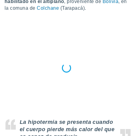
habilitado en el altiplano
, proveniente de
Bolivia
, en
do en
la comuna de
Colchane
(Tarapacá).
 mismo.
sultar más
 en nuestra
 Cookies
y
ualquier
ento
 botón
ación de
kies
 disponible
e nuestra
.
IVAMENTE,
as
 a cookies
La hipotermia se presenta cuando
 no aceptar
el cuerpo pierde más calor del que
ón de