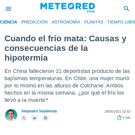
CIENCIA
PREDICCIÓN
ASTRONOMÍA
PLANTAS
TIEMPO LIBR
privacidad
Cuando el frío mata: Causas y
o de
eteored.cl)
consecuencias de la
borado por
es para
hipotermia
ue la
 que se
En China fallecieron 21 deportistas producto de las
e calidad.
eder a este
bajísimas temperaturas. En Chile, una mujer murió
ediante las
por lo mismo en las alturas de Colchane. Ambos
opciones:
hechos en la misma semana, ¿por qué el frío los
llevó a la muerte?
ookies y
e forma
Alejandro Sepúlveda
28/05/2021 10:53
1 min
d digital
ada, basada
mación