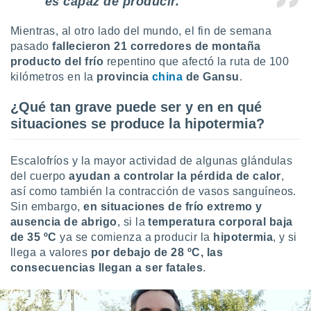
es capaz de producir.
uedes
uestro sitio
ed.cl. En
Mientras, al otro lado del mundo, el fin de semana
te
pasado
fallecieron 21 corredores de montaña
 de que
producto del frío
repentino que afectó la ruta de 100
talarán
kilómetros en la
provincia
china
de Gansu
.
e sean
para
¿Qué tan grave puede ser y en en qué
a
situaciones se produce la hipotermia?
por el sitio
o se
cookies para
Escalofríos y la mayor actividad de algunas glándulas
nto ni para
del cuerpo
ayudan a controlar la pérdida de calor
,
licidad o
así como también la contracción de vasos sanguíneos.
Sin embargo,
en situaciones de frío extremo y
ado, aunque
ausencia de abrigo
, si la
temperatura corporal baja
sualizar
de 35 ºC
ya se comienza a producir la
hipotermia
, y si
general no
llega a valores
por debajo de 28 ºC, las
ada. Puedes
consecuencias llegan a ser fatales
.
 instalación
y acceder a
io web a
ste abono