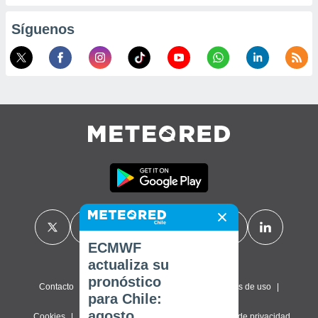
Síguenos
ECMWF
actualiza su
pronóstico
Contacto
Sobre nosotros
FAQ
Términos de uso
para Chile:
agosto,
Cookies
Política de privacidad
Configuración de privacidad