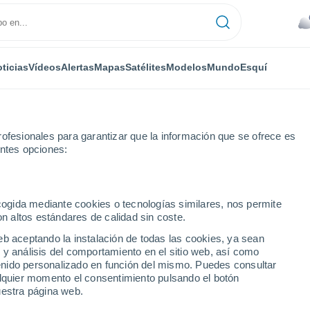
ticias
Vídeos
Alertas
Mapas
Satélites
Modelos
Mundo
Esquí
ONOMÍA
PLANTAS
TIEMPO LIBRE
ofesionales para garantizar que la información que se ofrece es
entes opciones:
ecogida mediante cookies o tecnologías similares, nos permite
on altos estándares de calidad sin coste.
en los zapatos: ¡más un desafío superado por la ciencia!
eb aceptando la instalación de todas las cookies, ya sean
 y análisis del comportamiento en el sitio web, así como
ntenido personalizado en función del mismo. Puedes consultar
or en los zapatos: ¡más
alquier momento el consentimiento pulsando el botón
uestra página web.
r la ciencia!