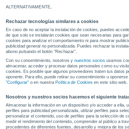
ALTERNATIVAMENTE,
Puede que te haga reír, pero el desc
universal. Esta es la divertida histori
Rechazar tecnologías similares a cookies
internacional que resolvieron un prob
En caso de no aceptar la instalación de cookies, puedes accede
de que solo se instalarán cookies que sean necesarias para garan
cookies para analizar el comportamiento ni para mostrar publici
publicidad general no personalizada. Puedes rechazar la instala
abono pulsando el botón "Rechazar".
Con su consentimiento, nosotros y
nuestros socios
usamos cooki
almacenar, acceder y procesar datos personales como su visita e
cookies. Es posible que algunos proveedores traten tus datos pe
oponerte. Para ello, puede retirar su consentimiento u oponerse
"Configurar"
o en nuestra
Política de Cookies
en este sitio web.
Nosotros y nuestros socios hacemos el siguiente trata
Almacenar la información en un dispositivo y/o acceder a ella, 
perfiles para publicidad personalizada, utilizar perfiles para sele
personalizar el contenido, uso de perfiles para la selección de c
medir el rendimiento del contenido, comprender al público a tra
procedentes de diferentes fuentes, desarrollo y mejora de los se