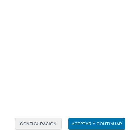
 por investigadores indios admitieron sentirse
s o el de los demás. Foto: Pexels.com.
 programador y desarrollador de software,
de su residencia universitaria, que siempre
entes en la puerta.
niversidad instalara zapateros en cada
su profesor, se dio cuenta de que
la idea
or
.
 relacionado
ores que nos envuelven: qué son y cómo
rcibimos
CONFIGURACIÓN
ACEPTAR Y CONTINUAR