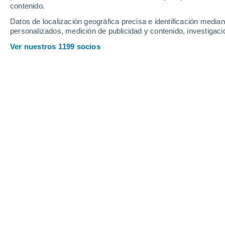
contenido.
Datos de localización geográfica precisa e identificación mediant
personalizados, medición de publicidad y contenido, investigació
Ver nuestros 1199 socios
Vikash Kumar (arriba) y Sarthak Mittal (abajo) ganaron e
lámparas UV para combatir el mal olor. Fotos: Universid
Katia Catulo
18/10/20
Meteored Portugal
Sabemos que los científicos llegan a 
científico
. El proceso, por regla gene
hipótesis para explicarlo.
Sin embargo, solo despué
posible analizar los datos