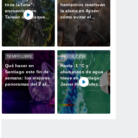
toca la luna":
hantavirus reactivan
encuentran en
la alerta en Aysén:
Taiwán un bosque
cómo evitar el
perdido con el
contagio
ejemplar más alto de
Asia
TIEMPO LIBRE
PREDICCIÓN
Qué hacer en
Hasta -1 °C y
Santiago este fin de
chubascos de agua
semana: los mejores
nieve en Santiago:
panoramas del 7 al 9
Javier Hernández
de agosto
anticipa el cambio de
tiempo para este fin
de semana