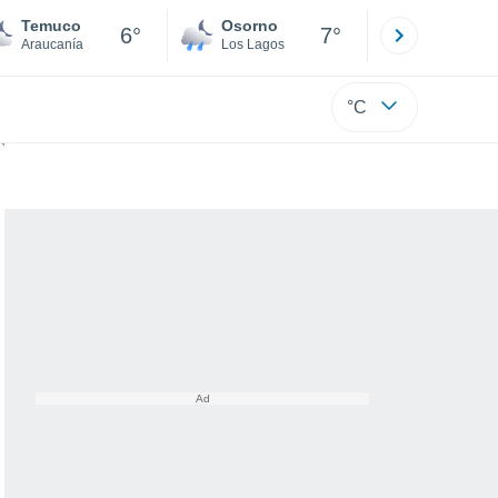
Temuco
Osorno
Puerto
6°
7°
Araucanía
Los Lagos
Los Lagos
°C