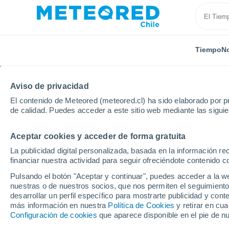
Tiempo
No
TODAS
ACTUALIDAD
CIENCIA
PREDICCIÓN
ASTR
Aviso de privacidad
El contenido de Meteored (meteored.cl) ha sido elaborado por pr
de calidad. Puedes acceder a este sitio web mediante las sigui
Aceptar cookies y acceder de forma gratuita
La publicidad digital personalizada, basada en la información r
financiar nuestra actividad para seguir ofreciéndote contenido c
Inicio
Noticias
Ciencia
Deshacerse del mal olor 
Pulsando el botón "Aceptar y continuar", puedes acceder a la w
nuestras o de nuestros socios, que nos permiten el seguimiento
desarrollar un perfil específico para mostrarte publicidad y co
Deshacerse del mal ol
más información en nuestra
Política de Cookies
y retirar en cu
Configuración de cookies
que aparece disponible en el pie de n
un desafío superado po