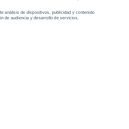
e análisis de dispositivos, publicidad y contenido
n de audiencia y desarrollo de servicios.
l Premio Ig Nobel 2025 por sus zapateros equipados con
ad Shiv Nadar y Canva.
25 13:37
10 min
un descubrimiento aplicando el
método
ral, implica observar un fenómeno y formular
s de varios experimentos es
 recopilados y llegar a una