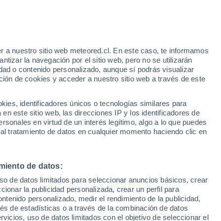
ubrimiento aborda una preocupación
a de dos investigadores indios de renombre
lema previamente desatendido.
r a nuestro sitio web meteored.cl. En este caso, te informamos
tizar la navegación por el sitio web, pero no se utilizarán
dad o contenido personalizado, aunque sí podrás visualizar
ción de cookies y acceder a nuestro sitio web a través de este
es, identificadores únicos o tecnologías similares para
n este sitio web, las direcciones IP y los identificadores de
rsonales en virtud de un interés legítimo, algo a lo que puedes
 al tratamiento de datos en cualquier momento haciendo clic en
miento de datos:
uso de datos limitados para seleccionar anuncios básicos, crear
ccionar la publicidad personalizada, crear un perfil para
ontenido personalizado, medir el rendimiento de la publicidad,
vés de estadísticas o a través de la combinación de datos
rvicios, uso de datos limitados con el objetivo de seleccionar el