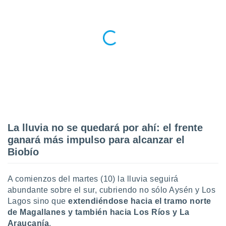
ento u
 de datos
er momento
ic en
o en
 Cookies
en
eb.
y
socios
el
La lluvia no se quedará por ahí: el frente
ganará más impulso para alcanzar el
to de
Biobío
la
 en un
A comienzos del martes (10) la lluvia seguirá
 y/o acceder
abundante sobre el sur, cubriendo no sólo Aysén y Los
 de datos
Lagos sino que
extendiéndose hacia el tramo norte
ara
de Magallanes y también hacia Los Ríos y La
 anuncios
ar perfiles
Araucanía
.