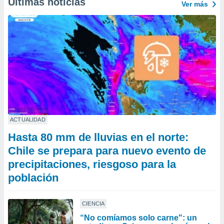
Últimas noticias
Ver más
ACTUALIDAD
Hasta 80 mm de lluvias en el norte:
Chile se prepara para nuevo evento de
precipitaciones, riesgoso para la
población
CIENCIA
“No comíamos solo carne": un