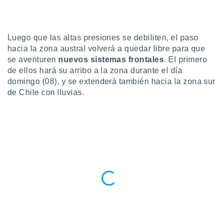
do en
 mismo.
sultar más
Luego que las altas presiones se debiliten, el paso
 en nuestra
hacia la zona austral volverá a quedar libre para que
 Cookies
y
se aventuren
nuevos sistemas frontales
. El primero
ualquier
de ellos hará su arribo a la zona durante el día
ento
domingo (08), y se extenderá también hacia la zona sur
 botón
de Chile con lluvias.
ación de
kies
 disponible
e nuestra
.
IVAMENTE,
as
 a cookies
 no aceptar
ón de