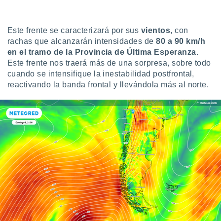
uedes
uestro sitio
ed.cl. En
Este frente se caracterizará por sus
vientos
, con
te
 de que
rachas que alcanzarán intensidades de
80 a 90 km/h
talarán
en el tramo de la Provincia de Última Esperanza
.
e sean
Este frente nos traerá más de una sorpresa, sobre todo
para
cuando se intensifique la inestabilidad postfrontal,
a
reactivando la banda frontal y llevándola más al norte.
por el sitio
o se
cookies para
nto ni para
licidad o
ado, aunque
sualizar
general no
ada. Puedes
 instalación
y acceder a
io web a
ste abono