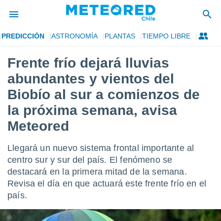
PREDICCIÓN
ASTRONOMÍA
PLANTAS
TIEMPO LIBRE
privacidad
Frente frío dejará lluvias
o de
eteored.cl)
abundantes y vientos del
borado por
es para
Biobío al sur a comienzos de
ue la
la próxima semana, avisa
 que se
e calidad.
Meteored
eder a este
ediante las
opciones:
Llegará un nuevo sistema frontal importante al
centro sur y sur del país. El fenómeno se
ookies y
destacará en la primera mitad de la semana.
e forma
Revisa el día en que actuará este frente frío en el
país.
d digital
ada, basada
mación