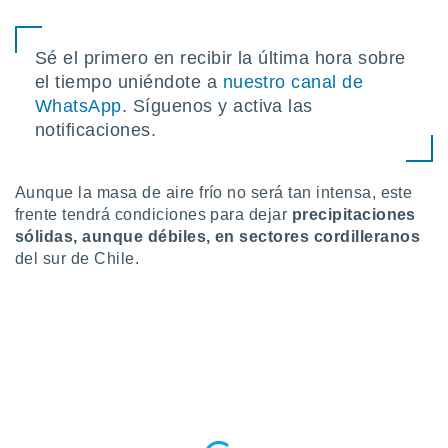
idad
a, utilizar
a
Sé el primero en recibir la última hora sobre
 la
el tiempo uniéndote a
nuestro canal de
WhatsApp
. Síguenos y activa las
da, crear un
personalizar
notificaciones.
o, uso de
a la
e contenido
Aunque la masa de aire frío no será tan intensa, este
do, medir el
frente tendrá condiciones para dejar
precipitaciones
 de la
sólidas, aunque débiles, en sectores cordilleranos
medir el
del sur de Chile.
 del
 comprender
 través de
s o a través
nación de
edentes de
fuentes,
y mejora de
os, uso de
ados con el