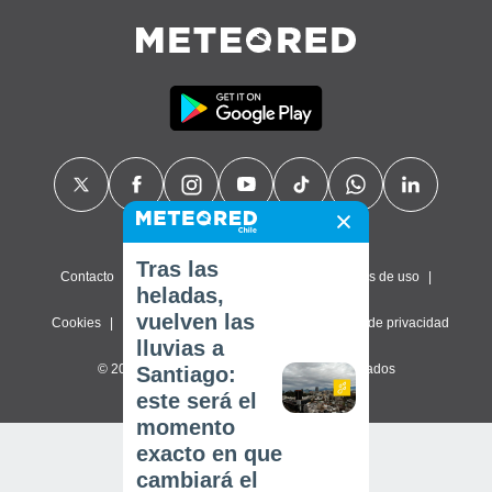
Tras las
Contacto
Sobre nosotros
FAQ
Términos de uso
heladas,
vuelven las
Cookies
Política de privacidad
Configuración de privacidad
lluvias a
© 2026 Meteored. Todos los derechos reservados
Santiago:
este será el
momento
exacto en que
cambiará el