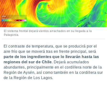
 botón
.
nto,
cios
El sistema frontal dejará vientos arrachados en su llegada a la
kies,
Patagonia.
ores únicos
as similares
El contraste de temperatura, que se producirá por el
nar,
aire frío que se moverá tras en frente principal, será
rocesar
onales como
parte de los ingredientes que lo llevarán hasta las
 este sitio
regiones del sur de Chile
. Dejará acumulados
recciones IP
abundantes, principalmente en el cordillera norte de la
ficadores de
Región de Aysén, así como también en la cordillera sur
 posible
de la Región de Los Lagos.
s
 traten tus
nales en
 interés
go a lo que
nerte. Para
retirar su