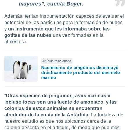
 seleccionar
mayores”, cuenta Boyer.
o.
calización
Además, tenían instrumentación capaces de evaluar el
precisa e
potencial de las partículas para la formación de nubes
ión mediante
y
un instrumento que les informaba sobre las
gotitas de las nubes
una vez formadas en la
, publicidad
atmósfera.
dos,
 publicidad
,
Artículo relacionado
ón de
Nacimiento de pingüinos disminuyó
 desarrollo
drásticamente producto del deshielo
s.
marino
tros 1199
ios
“
Otras especies de pingüinos, aves marinas e
incluso focas son una fuente de amoníaco, y las
colonias de estos animales se encuentran
alrededor de la costa de la Antártida
. La fortaleza de
nuestro estudio es que nos ubicamos cerca de la
colonia descrita en el artículo, de modo que pudimos