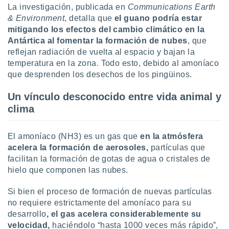
uedes
La investigación, publicada en
Communications Earth
uestro sitio
& Environment
, detalla que
el guano podría estar
ed.cl. En
mitigando los efectos del cambio climático en la
te
Antártica al fomentar la formación de nubes
, que
 de que
talarán
reflejan radiación de vuelta al espacio y bajan la
e sean
temperatura en la zona. Todo esto, debido al amoníaco
para
que desprenden los desechos de los pingüinos.
a
por el sitio
Un vínculo desconocido entre vida animal y
o se
clima
cookies para
nto ni para
El amoníaco (NH3) es un gas que
en la atmósfera
licidad o
acelera la formación de aerosoles,
partículas que
ado, aunque
facilitan la formación de gotas de agua o cristales de
sualizar
hielo que componen las nubes.
general no
ada. Puedes
Si bien el proceso de formación de nuevas partículas
 instalación
no requiere estrictamente del amoníaco para su
y acceder a
desarrollo
, el gas acelera considerablemente su
io web a
velocidad,
haciéndolo “hasta 1000 veces más rápido”,
ste abono