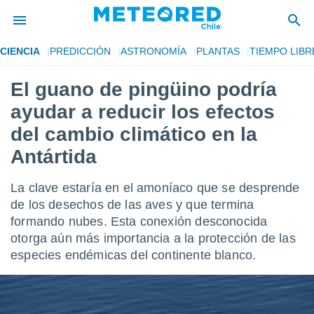
CIENCIA
PREDICCIÓN
ASTRONOMÍA
PLANTAS
TIEMPO LIBR
privacidad
El guano de pingüino podría
o de
eteored.cl)
ayudar a reducir los efectos
borado por
es para
del cambio climático en la
ue la
Antártida
 que se
e calidad.
eder a este
La clave estaría en el amoníaco que se desprende
ediante las
de los desechos de las aves y que termina
opciones:
formando nubes. Esta conexión desconocida
ookies y
otorga aún más importancia a la protección de las
e forma
especies endémicas del continente blanco.
d digital
ada, basada
mación