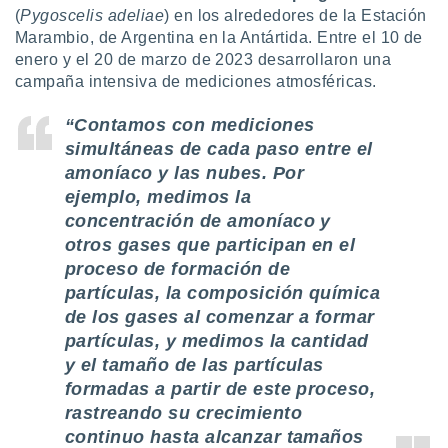
idad
(
Pygoscelis adeliae
) en los alrededores de la Estación
a, utilizar
Marambio, de Argentina en la Antártida. Entre el 10 de
a
enero y el 20 de marzo de 2023 desarrollaron una
 la
campaña intensiva de mediciones atmosféricas.
da, crear un
“Contamos con mediciones
personalizar
o, uso de
simultáneas de cada paso entre el
a la
amoníaco y las nubes. Por
e contenido
ejemplo, medimos la
do, medir el
concentración de amoníaco y
 de la
medir el
otros gases que participan en el
 del
proceso de formación de
 comprender
partículas, la composición química
 través de
de los gases al comenzar a formar
s o a través
nación de
partículas, y medimos la cantidad
edentes de
y el tamaño de las partículas
fuentes,
formadas a partir de este proceso,
y mejora de
rastreando su crecimiento
os, uso de
ados con el
continuo hasta alcanzar tamaños