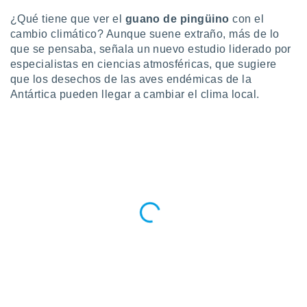
do en
¿Qué tiene que ver el
guano de pingüino
con el
 mismo.
cambio climático? Aunque suene extraño, más de lo
sultar más
que se pensaba, señala un nuevo estudio liderado por
 en nuestra
especialistas en ciencias atmosféricas, que sugiere
 Cookies
y
que los desechos de las aves endémicas de la
ualquier
Antártica pueden llegar a cambiar el clima local.
ento
 botón
ación de
kies
 disponible
e nuestra
.
IVAMENTE,
as
 a cookies
 no aceptar
ón de