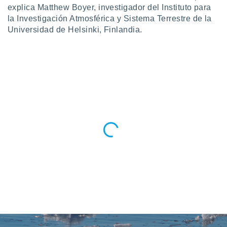
 botón
explica Matthew Boyer, investigador del Instituto para
.
la Investigación Atmosférica y Sistema Terrestre de la
Universidad de Helsinki, Finlandia.
nto,
cios
kies,
ores únicos
as similares
nar,
rocesar
onales como
 este sitio
recciones IP
ficadores de
 posible
s
 traten tus
nales en
 interés
go a lo que
nerte. Para
retirar su