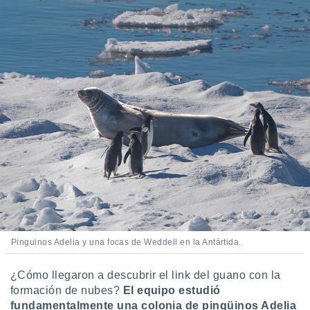
ento u
 de datos
er momento
ic en
o en
 Cookies
en
eb.
y
socios
el
to de
la
 en un
Pinguinos Adelia y una focas de Weddell en la Antártida.
 y/o acceder
 de datos
¿Cómo llegaron a descubrir el link del guano con la
ara
formación de nubes?
El equipo estudió
 anuncios
fundamentalmente una colonia de pingüinos Adelia
ar perfiles