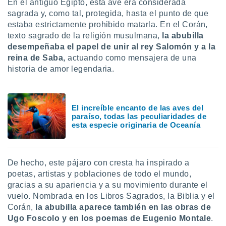
En el antiguo Egipto, esta ave era considerada
uedes
uestro sitio
sagrada y, como tal, protegida, hasta el punto de que
ed.cl. En
estaba estrictamente prohibido matarla. En el Corán,
te
texto sagrado de la religión musulmana,
la abubilla
 de que
desempeñaba el papel de unir al rey Salomón y a la
talarán
reina de Saba,
actuando como mensajera de una
e sean
historia de amor legendaria.
para
a
por el sitio
o se
El increíble encanto de las aves del
cookies para
paraíso, todas las peculiaridades de
esta especie originaria de Oceanía
nto ni para
licidad o
ado, aunque
De hecho, este pájaro con cresta ha inspirado a
sualizar
poetas, artistas y poblaciones de todo el mundo,
general no
gracias a su apariencia y a su movimiento durante el
ada. Puedes
 instalación
vuelo. Nombrada en los Libros Sagrados, la Biblia y el
y acceder a
Corán,
la abubilla aparece también en las obras de
io web a
Ugo Foscolo y en los poemas de Eugenio Montale
.
ste abono