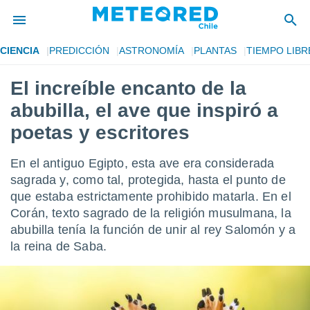
CIENCIA
PREDICCIÓN
ASTRONOMÍA
PLANTAS
TIEMPO LIBR
privacidad
El increíble encanto de la
o de
eteored.cl)
abubilla, el ave que inspiró a
borado por
es para
poetas y escritores
ue la
 que se
En el antiguo Egipto, esta ave era considerada
e calidad.
eder a este
sagrada y, como tal, protegida, hasta el punto de
ediante las
que estaba estrictamente prohibido matarla. En el
opciones:
Corán, texto sagrado de la religión musulmana, la
abubilla tenía la función de unir al rey Salomón y a
ookies y
e forma
la reina de Saba.
d digital
ada, basada
mación