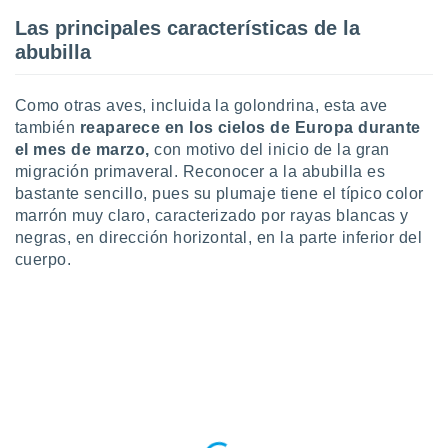
 botón
Las principales características de la
.
abubilla
nto,
Como otras aves, incluida la golondrina, esta ave
cios
también
reaparece en los cielos de Europa durante
kies,
el mes de marzo,
con motivo del inicio de la gran
ores únicos
migración primaveral. Reconocer a la abubilla es
as similares
bastante sencillo, pues su plumaje tiene el típico color
nar,
marrón muy claro, caracterizado por rayas blancas y
rocesar
onales como
negras, en dirección horizontal, en la parte inferior del
 este sitio
cuerpo.
recciones IP
ficadores de
 posible
s
 traten tus
nales en
 interés
go a lo que
nerte. Para
retirar su