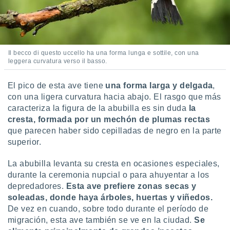
idad
a, utilizar
a
 la
Il becco di questo uccello ha una forma lunga e sottile, con una
da, crear un
leggera curvatura verso il basso.
personalizar
o, uso de
a la
El pico de esta ave tiene
una forma larga y delgada
,
e contenido
con una ligera curvatura hacia abajo. El rasgo que más
do, medir el
caracteriza la figura de la abubilla es sin duda
la
 de la
cresta, formada por un mechón de plumas rectas
medir el
que parecen haber sido cepilladas de negro en la parte
 del
superior.
 comprender
 través de
s o a través
La abubilla levanta su cresta en ocasiones especiales,
nación de
durante la ceremonia nupcial o para ahuyentar a los
edentes de
depredadores.
Esta ave prefiere zonas secas y
fuentes,
soleadas, donde haya árboles, huertas y viñedos.
y mejora de
De vez en cuando, sobre todo durante el período de
os, uso de
migración, esta ave también se ve en la ciudad.
Se
ados con el