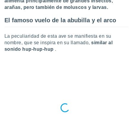
 seleccionar
alimenta principalmente de grandes insectos,
o.
arañas, pero también de moluscos y larvas.
calización
El famoso vuelo de la abubilla y el arco
precisa e
ión mediante
La peculiaridad de esta ave se manifiesta en su
, publicidad
nombre, que se inspira en su llamado,
similar al
sonido hup-hup-hup
.
dos,
 publicidad
,
ón de
 desarrollo
s.
tros 1199
ios