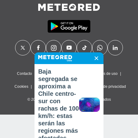
Baja
Contacto
Sobre nosotros
FAQ
Términos de uso
segregada se
aproxima a
Cookies
Política de privacidad
Configuración de privacidad
Chile centro-
© 2026 Meteored. Todos los derechos reservados
sur con
rachas de 100
km/h: estas
serán las
regiones más