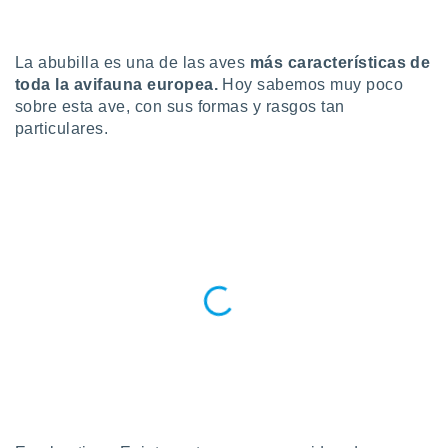
do en
 mismo.
La abubilla es una de las aves
más características de
sultar más
 en nuestra
toda la avifauna europea.
Hoy sabemos muy poco
 Cookies
y
sobre esta ave, con sus formas y rasgos tan
ualquier
particulares.
ento
 botón
ación de
kies
 disponible
e nuestra
.
IVAMENTE,
as
 a cookies
 no aceptar
ón de