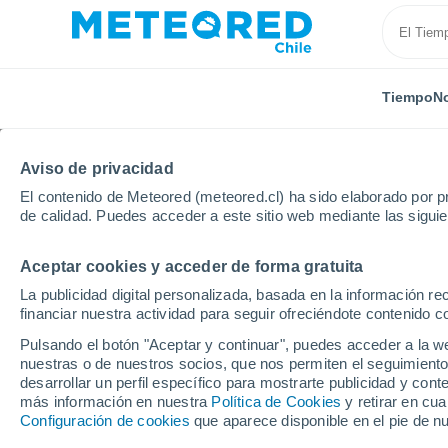
Tiempo
No
TODAS
ACTUALIDAD
CIENCIA
PREDICCIÓN
ASTR
Aviso de privacidad
El contenido de Meteored (meteored.cl) ha sido elaborado por pr
de calidad. Puedes acceder a este sitio web mediante las sigui
Aceptar cookies y acceder de forma gratuita
La publicidad digital personalizada, basada en la información r
financiar nuestra actividad para seguir ofreciéndote contenido c
Inicio
Noticias
Ciencia
La acidificación del océ
Pulsando el botón "Aceptar y continuar", puedes acceder a la w
nuestras o de nuestros socios, que nos permiten el seguimiento
desarrollar un perfil específico para mostrarte publicidad y co
La acidificación del 
más información en nuestra
Política de Cookies
y retirar en cu
Configuración de cookies
que aparece disponible en el pie de n
de Chile: el fenómeno 