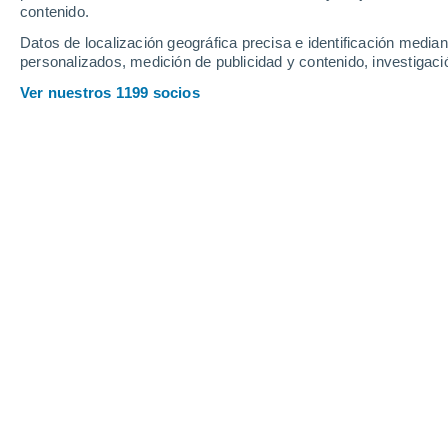
contenido.
Datos de localización geográfica precisa e identificación mediant
personalizados, medición de publicidad y contenido, investigació
Ver nuestros 1199 socios
Los gases de efecto invernadero no solo contaminan nuest
nuestros oceános. En este articulo te contamos todo sobre
Francisca Jofré
Meneses
Cuando pensamos en la crisis climátic
destructivas, sequías prolongadas o
las mayores tragedias de nuestra era o