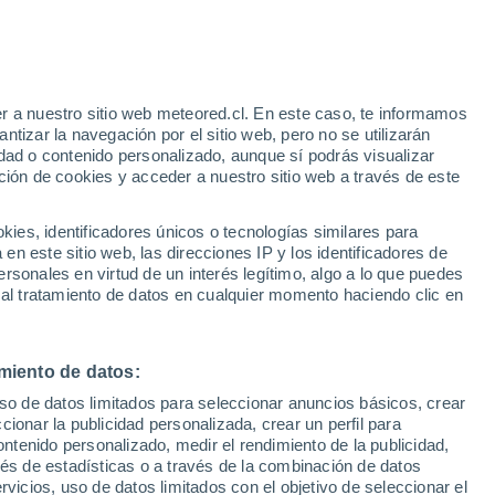
tro
ambio químico silencioso. El exceso de CO₂
ua, disolviendo las conchas de moluscos
r a nuestro sitio web meteored.cl. En este caso, te informamos
tizar la navegación por el sitio web, pero no se utilizarán
a crisis invisible que ya amenaza la
dad o contenido personalizado, aunque sí podrás visualizar
ción de cookies y acceder a nuestro sitio web a través de este
es, identificadores únicos o tecnologías similares para
n este sitio web, las direcciones IP y los identificadores de
rsonales en virtud de un interés legítimo, algo a lo que puedes
 al tratamiento de datos en cualquier momento haciendo clic en
miento de datos:
uso de datos limitados para seleccionar anuncios básicos, crear
ccionar la publicidad personalizada, crear un perfil para
ontenido personalizado, medir el rendimiento de la publicidad,
vés de estadísticas o a través de la combinación de datos
rvicios, uso de datos limitados con el objetivo de seleccionar el