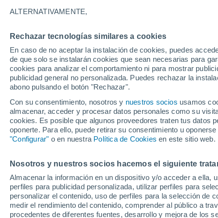
vida marina desde den
ALTERNATIVAMENTE,
El océano Pacífico chileno sufre un c
Rechazar tecnologías similares a cookies
atmosférico aumenta la acidez del ag
En caso de no aceptar la instalación de cookies, puedes accede
de que solo se instalarán cookies que sean necesarias para garan
emblemáticos como locos y machas, un
cookies para analizar el comportamiento ni para mostrar publici
economía de nuestras caletas.
publicidad general no personalizada. Puedes rechazar la instala
abono pulsando el botón "Rechazar".
Con su consentimiento, nosotros y
nuestros socios
usamos cooki
almacenar, acceder y procesar datos personales como su visita e
cookies. Es posible que algunos proveedores traten tus datos pe
oponerte. Para ello, puede retirar su consentimiento u oponerse
"Configurar"
o en nuestra
Política de Cookies
en este sitio web.
Nosotros y nuestros socios hacemos el siguiente trata
Almacenar la información en un dispositivo y/o acceder a ella, 
perfiles para publicidad personalizada, utilizar perfiles para sele
personalizar el contenido, uso de perfiles para la selección de c
medir el rendimiento del contenido, comprender al público a tra
procedentes de diferentes fuentes, desarrollo y mejora de los se