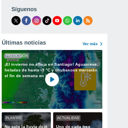
Síguenos
Últimas noticias
Ver más
PREDICCIÓN
¡El invierno no afloja en Santiago! Aguanieve,
heladas de hasta -3 °C y chubascos marcarán
el fin de semana en la RM
PLANTAS
ACTUALIDAD
No solo la lluvia dejó
Uno de cada tres