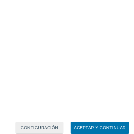
 el agua forma ácido carbónico el cual impacta
ua de mar, reacciona químicamente
 Este ácido se descompone rápidamente,
an la acidez del agua (bajando su pH)
.
ones de carbonato
disponibles en el
ntalmente, los "ladrillos" que los
onstruir sus estructuras rígidas. Al haber
la vida marina se debilita.
cto en locos, machas y
CONFIGURACIÓN
ACEPTAR Y CONTINUAR