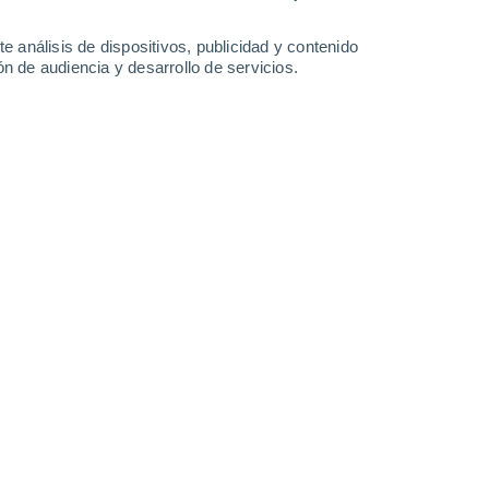
e análisis de dispositivos, publicidad y contenido
n de audiencia y desarrollo de servicios.
ro aire, si no que afectan de manera silenciosa la vida de
 la acidificación del oceáno.
21/05/2026 18:08
6 min
a, solemos mirar al cielo:
olas de calor
 lluvias torrenciales
. Sin embargo, una de
curre en absoluto silencio bajo la