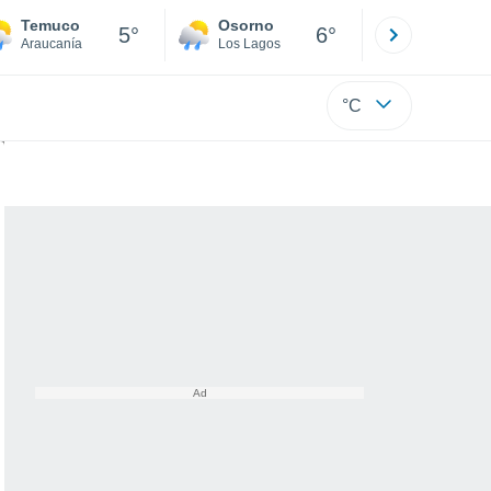
Temuco
Osorno
Puerto
5°
6°
Araucanía
Los Lagos
Los Lagos
°C
vida marina desde dentro