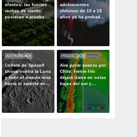
efectos: las fuertes
adolescentes
rachas de viento
chilenos de 13 a 15
pusieron a prueba a
años ya ha probado
frutales y cultivos
un vapeador
ASTRONOMÍA
PREDICCIÓN
Cohete de SpaceX
Aire polar avanza por
choca contra la Luna
Chile: frente frío
y todo el mundo mira
dejará nieve en cotas
hacia el satélite en
bajas del sur y
busca del cráter
centro del país este
fin de semana