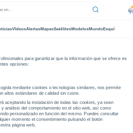
ticias
Vídeos
Alertas
Mapas
Satélites
Modelos
Mundo
Esquí
ONOMÍA
PLANTAS
TIEMPO LIBRE
ofesionales para garantizar que la información que se ofrece es
entes opciones:
ecogida mediante cookies o tecnologías similares, nos permite
on altos estándares de calidad sin coste.
ano amenaza las costas de Chile: el fenómeno que está disolviendo la 
eb aceptando la instalación de todas las cookies, ya sean
 y análisis del comportamiento en el sitio web, así como
ntenido personalizado en función del mismo. Puedes consultar
océano amenaza las costas
alquier momento el consentimiento pulsando el botón
uestra página web.
que está disolviendo la