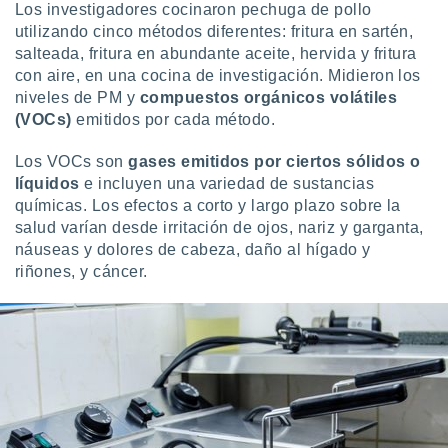
 seleccionar
Los investigadores cocinaron pechuga de pollo
o.
utilizando cinco métodos diferentes: fritura en sartén,
calización
salteada, fritura en abundante aceite, hervida y fritura
precisa e
con aire, en una cocina de investigación. Midieron los
ión mediante
niveles de PM y
compuestos orgánicos volátiles
(VOCs)
emitidos por cada método.
, publicidad
Los VOCs son
gases emitidos por ciertos sólidos o
dos,
líquidos
e incluyen una variedad de sustancias
 publicidad
,
químicas. Los efectos a corto y largo plazo sobre la
ón de
salud varían desde irritación de ojos, nariz y garganta,
 desarrollo
náuseas y dolores de cabeza, daño al hígado y
s.
riñones, y cáncer.
tros 1199
ios