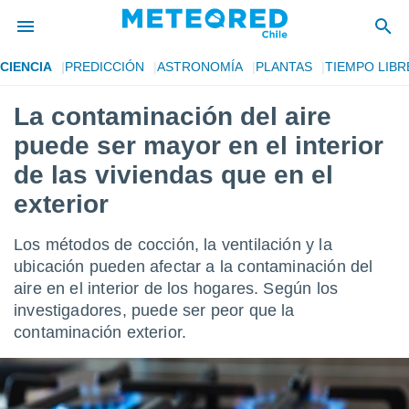
CIENCIA
PREDICCIÓN
ASTRONOMÍA
PLANTAS
TIEMPO LIBR
privacidad
La contaminación del aire
o de
eteored.cl)
puede ser mayor en el interior
borado por
es para
de las viviendas que en el
ue la
exterior
 que se
e calidad.
eder a este
Los métodos de cocción, la ventilación y la
ediante las
ubicación pueden afectar a la contaminación del
opciones:
aire en el interior de los hogares. Según los
ookies y
investigadores, puede ser peor que la
e forma
contaminación exterior.
d digital
ada, basada
mación