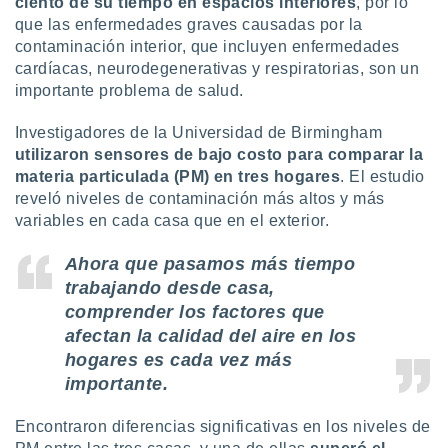
ciento de su tiempo en espacios interiores
, por lo
uedes
que las enfermedades graves causadas por la
uestro sitio
ed.cl. En
contaminación interior, que incluyen enfermedades
te
cardíacas, neurodegenerativas y respiratorias, son un
 de que
importante problema de salud.
talarán
e sean
Investigadores de la Universidad de Birmingham
para
utilizaron sensores de bajo costo para comparar la
a
materia particulada (PM) en tres hogares
. El estudio
por el sitio
o se
reveló niveles de contaminación más altos y más
cookies para
variables en cada casa que en el exterior.
nto ni para
Ahora que pasamos más tiempo
licidad o
trabajando desde casa
,
ado, aunque
comprender los factores que
sualizar
afectan la calidad del aire en los
general no
hogares es cada vez más
ada. Puedes
importante.
 instalación
y acceder a
io web a
Encontraron diferencias significativas en los niveles de
ste abono