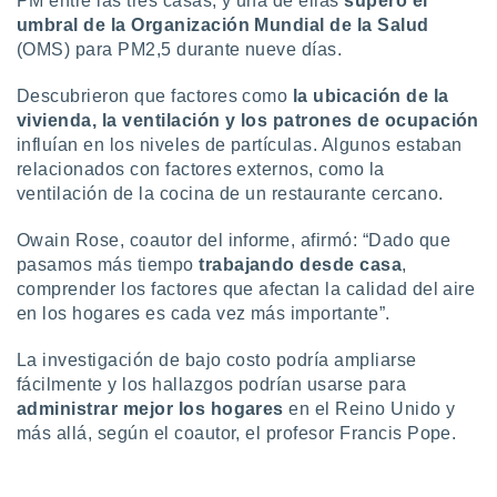
PM entre las tres casas, y una de ellas
superó el
 botón
umbral de la Organización Mundial de la Salud
.
(OMS) para PM2,5 durante nueve días.
nto,
Descubrieron que factores como
la ubicación de la
vivienda, la ventilación y los patrones de ocupación
cios
influían en los niveles de partículas. Algunos estaban
kies,
relacionados con factores externos, como la
ores únicos
ventilación de la cocina de un restaurante cercano.
as similares
nar,
rocesar
Owain Rose, coautor del informe, afirmó: “Dado que
onales como
pasamos más tiempo
trabajando desde casa
,
 este sitio
comprender los factores que afectan la calidad del aire
recciones IP
en los hogares es cada vez más importante”.
ficadores de
 posible
La investigación de bajo costo podría ampliarse
s
fácilmente y los hallazgos podrían usarse para
 traten tus
nales en
administrar mejor los hogares
en el Reino Unido y
 interés
más allá, según el coautor, el profesor Francis Pope.
go a lo que
nerte. Para
retirar su