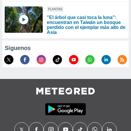
PLANTAS
"El árbol que casi toca la luna":
encuentran en Taiwán un bosque
perdido con el ejemplar más alto de
Asia
Síguenos