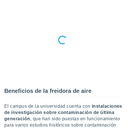
ento u
 de datos
er momento
ic en
o en
 Cookies
en
eb.
y
socios
el
to de
Beneficios de la freidora de aire
la
 en un
 y/o acceder
El campus de la universidad cuenta con
instalaciones
 de datos
de investigación sobre contaminación de última
ara
generación
, que han sido puestas en funcionamiento
 anuncios
para varios estudios históricos sobre contaminación
ar perfiles