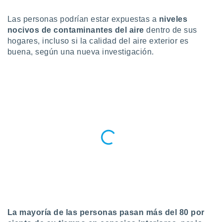
do en
Las personas podrían estar expuestas a
niveles
 mismo.
nocivos de contaminantes del aire
dentro de sus
sultar más
hogares, incluso si la calidad del aire exterior es
 en nuestra
 Cookies
y
buena, según una nueva investigación.
ualquier
ento
 botón
ación de
kies
 disponible
e nuestra
.
IVAMENTE,
as
 a cookies
 no aceptar
La mayoría de las personas pasan más del 80 por
ón de