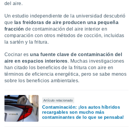
del aire.
idad
a, utilizar
a
Un estudio independiente de la universidad descubrió
 la
que
las freidoras de aire producen una pequeña
fracción
de contaminación del aire interior en
da, crear un
comparación con otros métodos de cocción, incluidas
personalizar
la sartén y la fritura.
o, uso de
a la
Cocinar es
una fuente clave de contaminación del
e contenido
do, medir el
aire en espacios interiores
. Muchas investigaciones
 de la
han citado los beneficios de la fritura con aire en
medir el
términos de eficiencia energética, pero se sabe menos
 del
sobre los beneficios ambientales.
 comprender
 través de
s o a través
nación de
Artículo relacionado
edentes de
Contaminación: ¡los autos híbridos
fuentes,
recargables son mucho más
y mejora de
contaminantes de lo que se pensaba!
os, uso de
ados con el