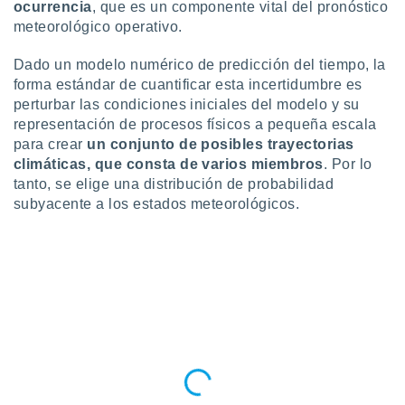
ocurrencia
, que es un componente vital del pronóstico
ento u
meteorológico operativo.
 de datos
Dado un modelo numérico de predicción del tiempo, la
er momento
ic en
forma estándar de cuantificar esta incertidumbre es
o en
perturbar las condiciones iniciales del modelo y su
representación de procesos físicos a pequeña escala
 Cookies
en
para crear
un conjunto de posibles trayectorias
eb.
climáticas, que consta de varios miembros
. Por lo
tanto, se elige una distribución de probabilidad
y
socios
subyacente a los estados meteorológicos.
el
to de
la
 en un
 y/o acceder
 de datos
ara
 anuncios
ar perfiles