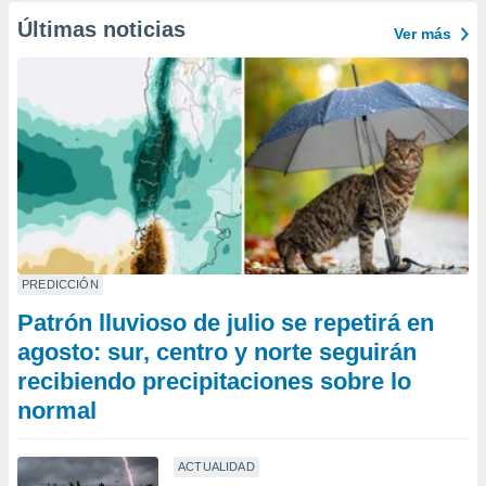
Últimas noticias
Ver más
PREDICCIÓN
Patrón lluvioso de julio se repetirá en
agosto: sur, centro y norte seguirán
recibiendo precipitaciones sobre lo
normal
ACTUALIDAD