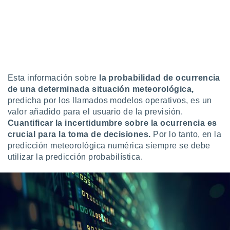
idad
a, utilizar
a
 la
da, crear un
personalizar
o, uso de
Esta información sobre
la probabilidad de ocurrencia
a la
de una determinada situación meteorológica,
e contenido
predicha por los llamados modelos operativos, es un
do, medir el
valor añadido para el usuario de la previsión.
 de la
Cuantificar la incertidumbre sobre la ocurrencia es
medir el
 del
crucial para la toma de decisiones.
Por lo tanto, en la
 comprender
predicción meteorológica numérica siempre se debe
 través de
utilizar la predicción probabilística.
s o a través
nación de
edentes de
fuentes,
y mejora de
os, uso de
ados con el