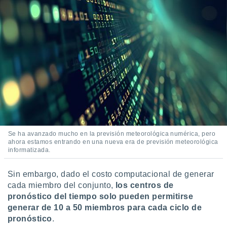
 seleccionar
o.
calización
precisa e
ión mediante
, publicidad
dos,
 publicidad
,
ón de
 desarrollo
s.
Se ha avanzado mucho en la previsión meteorológica numérica, pero
ahora estamos entrando en una nueva era de previsión meteorológica
tros 1199
informatizada.
ios
Sin embargo, dado el costo computacional de generar
cada miembro del conjunto,
los centros de
pronóstico del tiempo solo pueden permitirse
generar de 10 a 50 miembros para cada ciclo de
pronóstico
.