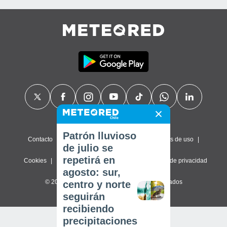
Patrón lluvioso
Contacto
Sobre nosotros
FAQ
Términos de uso
de julio se
repetirá en
Cookies
Política de privacidad
Configuración de privacidad
agosto: sur,
© 2026 Meteored. Todos los derechos reservados
centro y norte
seguirán
recibiendo
precipitaciones