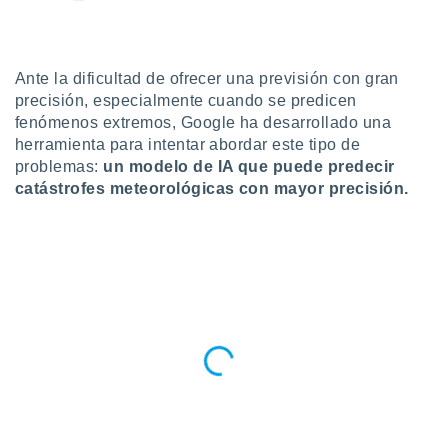
do en
 mismo.
sultar más
Ante la dificultad de ofrecer una previsión con gran
 en nuestra
precisión, especialmente cuando se predicen
 Cookies
y
ualquier
fenómenos extremos, Google ha desarrollado una
herramienta para intentar abordar este tipo de
ento
problemas:
un modelo de IA que puede predecir
 botón
catástrofes meteorológicas con mayor precisión.
ación de
kies
 disponible
e nuestra
.
IVAMENTE,
as
 a cookies
 no aceptar
ón de