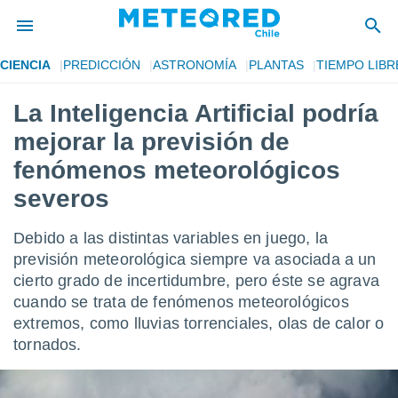
CIENCIA
PREDICCIÓN
ASTRONOMÍA
PLANTAS
TIEMPO LIBR
privacidad
La Inteligencia Artificial podría
o de
eteored.cl)
mejorar la previsión de
borado por
es para
fenómenos meteorológicos
ue la
severos
 que se
e calidad.
eder a este
Debido a las distintas variables en juego, la
ediante las
previsión meteorológica siempre va asociada a un
opciones:
cierto grado de incertidumbre, pero éste se agrava
ookies y
cuando se trata de fenómenos meteorológicos
e forma
extremos, como lluvias torrenciales, olas de calor o
tornados.
d digital
ada, basada
mación