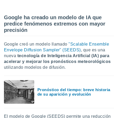
uedes
uestro sitio
ed.cl. En
te
Google ha creado un modelo de IA que
 de que
predice fenómenos extremos con mayor
talarán
precisión
e sean
para
a
Google creó un modelo llamado
"Scalable Ensemble
por el sitio
Envelope Diffusion Sampler" (SEEDS)
, que es una
o se
nueva
tecnología de Inteligencia Artificial (IA) para
cookies para
acelerar y mejorar los pronósticos meteorológicos
nto ni para
utilizando modelos de difusión.
licidad o
ado, aunque
sualizar
Pronóstico del tiempo: breve historia
general no
de su aparición y evolución
ada. Puedes
 instalación
y acceder a
io web a
El modelo de Google (SEEDS) permite una reducción
ste abono