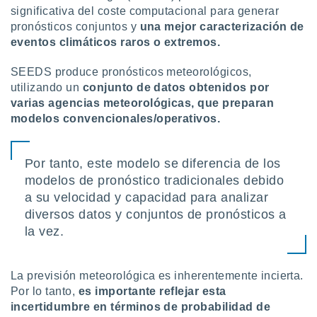
 botón
significativa del coste computacional para generar
.
pronósticos conjuntos y
una mejor caracterización de
eventos climáticos raros o extremos.
nto,
SEEDS produce pronósticos meteorológicos,
cios
utilizando un
conjunto de datos obtenidos por
kies,
varias agencias meteorológicas, que preparan
ores únicos
modelos convencionales/operativos.
as similares
nar,
rocesar
Por tanto, este modelo se diferencia de los
onales como
modelos de pronóstico tradicionales debido
 este sitio
recciones IP
a su velocidad y capacidad para analizar
ficadores de
diversos datos y conjuntos de pronósticos a
 posible
la vez.
s
 traten tus
nales en
 interés
La previsión meteorológica es inherentemente incierta.
go a lo que
Por lo tanto,
es importante reflejar esta
nerte. Para
incertidumbre en términos de probabilidad de
retirar su