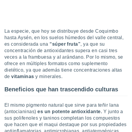
uedes
uestro sitio
ed.cl. En
te
 de que
talarán
La especie, que hoy se distribuye desde Coquimbo
e sean
hasta Aysén, en los suelos húmedos del valle central,
para
es considerada una
“súper fruta”
, ya que su
a
concentración de antioxidantes supera en casi tres
por el sitio
veces a la frambuesa y al arándano. Por lo mismo, se
o se
cookies para
ofrece en múltiples formatos como suplemento
dietético, ya que además tiene concentraciones altas
nto ni para
de
vitaminas
y minerales.
licidad o
Beneficios que han trascendido culturas
ado, aunque
sualizar
general no
El mismo pigmento natural que sirve para teñir lana
ada. Puedes
(antocianinas)
es un potente antioxidante.
Y junto a
 instalación
sus polifenoles y taninos completan los compuestos
y acceder a
que hacen que el maqui destaque por sus propiedades
io web a
ste abono
antiinflamatorias, antimicrobianas, antiaterogénicas