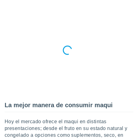
idad
a, utilizar
a
 la
da, crear un
personalizar
o, uso de
a la
e contenido
do, medir el
 de la
medir el
 del
 comprender
 través de
s o a través
nación de
La mejor manera de consumir maqui
edentes de
fuentes,
y mejora de
Hoy el mercado ofrece el maqui en distintas
os, uso de
presentaciones; desde el fruto en su estado natural y
ados con el
congelado a opciones como suplementos, seco, en