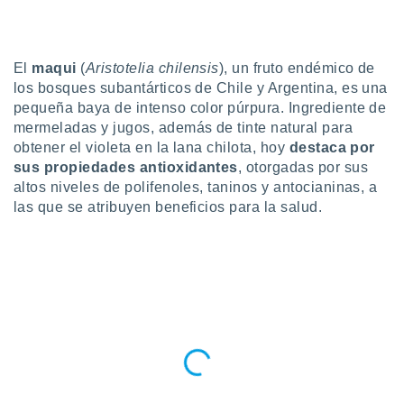
do en
 mismo.
sultar más
El
maqui
(
Aristotelia chilensis
), un fruto endémico de
 en nuestra
los bosques subantárticos de Chile y Argentina, es una
 Cookies
y
pequeña baya de intenso color púrpura. Ingrediente de
ualquier
mermeladas y jugos, además de tinte natural para
ento
obtener el violeta en la lana chilota, hoy
destaca por
 botón
sus propiedades antioxidantes
, otorgadas por sus
ación de
altos niveles de polifenoles, taninos y antocianinas, a
kies
las que se atribuyen beneficios para la salud.
 disponible
e nuestra
.
IVAMENTE,
as
 a cookies
 no aceptar
ón de