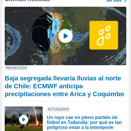
Ver más
PREDICCIÓN
Baja segregada llevaría lluvias al norte
de Chile: ECMWF anticipa
precipitaciones entre Arica y Coquimbo
ACTUALIDAD
Un rayo cae en pleno partido de
fútbol en Tailandia: por qué es tan
peligroso estar a la intemperie