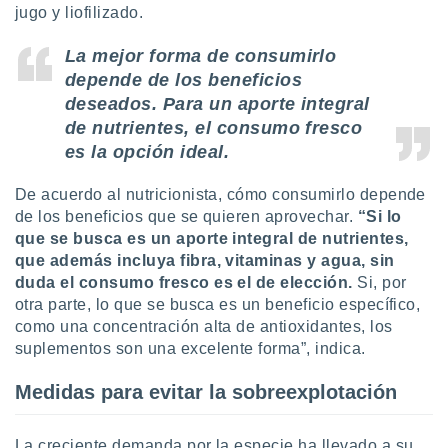
 seleccionar
jugo y liofilizado.
o.
calización
La mejor forma de consumirlo
precisa e
depende de los beneficios
ión mediante
deseados. Para un aporte integral
de nutrientes, el consumo fresco
, publicidad
es la opción ideal.
dos,
 publicidad
De acuerdo al nutricionista, cómo consumirlo depende
,
de los beneficios que se quieren aprovechar.
“Si lo
ón de
que se busca es un aporte integral de nutrientes,
 desarrollo
que además incluya fibra, vitaminas y agua, sin
s.
duda el consumo fresco es el de elección.
Si, por
tros 1199
otra parte, lo que se busca es un beneficio específico,
ios
como una concentración alta de antioxidantes, los
suplementos son una excelente forma”, indica.
Medidas para evitar la sobreexplotación
La creciente demanda por la especie ha llevado a su