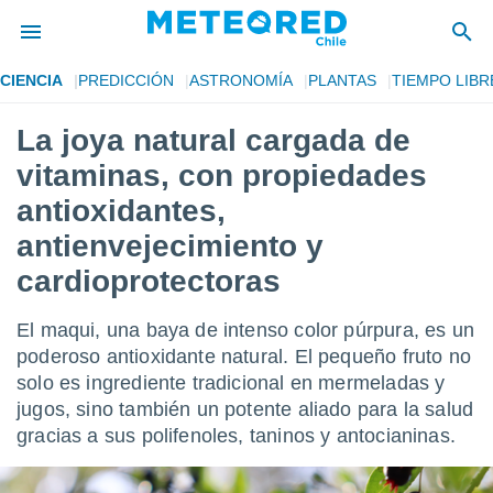
CIENCIA
PREDICCIÓN
ASTRONOMÍA
PLANTAS
TIEMPO LIBR
privacidad
La joya natural cargada de
o de
eteored.cl)
vitaminas, con propiedades
borado por
es para
antioxidantes,
ue la
antienvejecimiento y
 que se
e calidad.
cardioprotectoras
eder a este
ediante las
opciones:
El maqui, una baya de intenso color púrpura, es un
poderoso antioxidante natural. El pequeño fruto no
ookies y
solo es ingrediente tradicional en mermeladas y
e forma
jugos, sino también un potente aliado para la salud
gracias a sus polifenoles, taninos y antocianinas.
d digital
ada, basada
mación