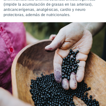
 botón
(impide la acumulación de grasas en las arterias),
.
anticancerígenas, analgésicas, cardio y neuro
protectoras, además de nutricionales.
nto,
cios
kies,
ores únicos
as similares
nar,
rocesar
onales como
 este sitio
recciones IP
ficadores de
 posible
s
 traten tus
nales en
 interés
go a lo que
nerte. Para
retirar su