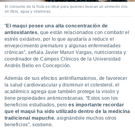
ento u
El consumo de la fruta es ideal para quienes buscan un alimento rico
en fibra, agua y vitaminas.
 de datos
er momento
“
El maqui posee una alta concentración de
ic en
antioxidantes
, que están relacionados con combatir el
o en
estrés oxidativo, por lo que ayudaría a reducir el
 Cookies
en
envejecimiento prematuro y algunas enfermedades
eb.
crónicas”, señala Javier Maruri Vargas, nutricionista y
coordinador de Campos Clínicos de la Universidad
y
Andrés Bello en Concepción.
socios
el
Además de sus efectos antiinflamatorios, de favorecer
la salud cardiovascular y disminuir el colesterol, el
to de
académico agrega que también protege la visión y
tiene propiedades antimicrobianas. “Estos son los
la
 en un
beneficios estudiados, pero
es importante recordar
 y/o acceder
que el maqui ha sido utilizado dentro de la medicina
 de datos
tradicional mapuche
, asignándole muchos otros
ara
beneficios”, sostiene.
 anuncios
ar perfiles