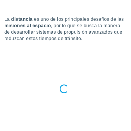
do en
 mismo.
sultar más
La
distancia
es uno de los principales desafíos de las
 en nuestra
misiones al espacio
, por lo que se busca la manera
 Cookies
y
de desarrollar sistemas de propulsión avanzados que
ualquier
reduzcan estos tiempos de tránsito.
ento
 botón
ación de
kies
 disponible
e nuestra
.
IVAMENTE,
as
 a cookies
 no aceptar
ón de