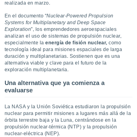
realizada en marzo.
 botón
.
En el documento “
Nuclear-Powered Propulsion
Systems for Multiplanetary and Deep Space
nto,
Exploration
”, los emprendedores aeroespaciales
analizan el uso de sistemas de propulsión nuclear,
cios
especialmente la
energía de fisión nuclear,
como
kies,
ores únicos
tecnología ideal para misiones espaciales de larga
as similares
duración y multiplanetarias. Sostienen que es una
nar,
alternativa viable y clave para el futuro de la
rocesar
exploración multiplanetaria.
onales como
 este sitio
Una alternativa que ya comienza a
recciones IP
ficadores de
evaluarse
 posible
s
La NASA y la Unión Soviética estudiaron la propulsión
 traten tus
nales en
nuclear para permitir misiones a lugares más allá de la
 interés
órbita terrestre baja y la Luna, centrándose en la
go a lo que
propulsión nuclear-térmica (NTP) y la propulsión
nerte. Para
nuclear-eléctrica (NEP).
retirar su