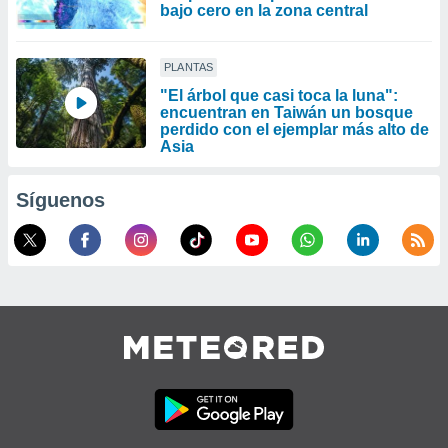
bajo cero en la zona central
PLANTAS
"El árbol que casi toca la luna":
encuentran en Taiwán un bosque
perdido con el ejemplar más alto de
Asia
Síguenos