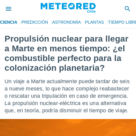
CIENCIA
PREDICCIÓN
ASTRONOMÍA
PLANTAS
TIEMPO LIBR
privacidad
Propulsión nuclear para llegar
o de
eteored.cl)
a Marte en menos tiempo: ¿el
borado por
es para
combustible perfecto para la
ue la
colonización planetaria?
 que se
e calidad.
eder a este
Un viaje a Marte actualmente puede tardar de seis
ediante las
a nueve meses, lo que hace complejo reabastecer
opciones:
o rescatar una tripulación en caso de emergencia.
ookies y
La propulsión nuclear-eléctrica es una alternativa
e forma
que, en teoría, podría disminuir el tiempo de viaje.
d digital
ada, basada
mación