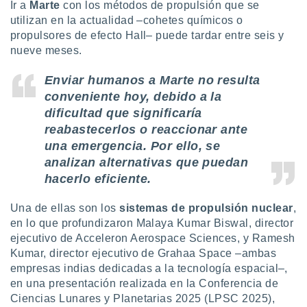
uedes
Ir a
Marte
con los métodos de propulsión que se
uestro sitio
utilizan en la actualidad –cohetes químicos o
ed.cl. En
propulsores de efecto Hall– puede tardar entre seis y
te
nueve meses.
 de que
talarán
Enviar humanos a Marte no resulta
e sean
para
conveniente hoy, debido a la
a
dificultad que significaría
por el sitio
reabastecerlos o reaccionar ante
o se
una emergencia. Por ello, se
cookies para
analizan alternativas que puedan
nto ni para
hacerlo eficiente.
licidad o
Una de ellas son los
sistemas de propulsión nuclear
,
ado, aunque
en lo que profundizaron Malaya Kumar Biswal, director
sualizar
ejecutivo de Acceleron Aerospace Sciences, y Ramesh
general no
ada. Puedes
Kumar, director ejecutivo de Grahaa Space –ambas
 instalación
empresas indias dedicadas a la tecnología espacial–,
y acceder a
en una presentación realizada en la Conferencia de
io web a
Ciencias Lunares y Planetarias 2025 (LPSC 2025),
ste abono