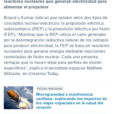
 seleccionar
reactores nucleares que generan electricidad para
o.
alimentar el propulsor
.
calización
Biswal y Kumar indican que existen otros dos tipos de
precisa e
ión mediante
conceptos nuclear-eléctricos: la propulsión eléctrica
radioisotópica (REP) y la propulsión eléctrica por fisión
, publicidad
(FEP). “Mientras que la REP utiliza el calor generado
por la desintegración radiactiva natural de los isótopos
dos,
para producir electricidad, la FEP se basa en reactores
 publicidad
nucleares para generar energía mediante reacciones
,
ón de
controladas de fisión nuclear. Cada uno presenta
 desarrollo
ventajas que lo hacen ideal para perfiles de misión
s.
específicos”, explica el periodista espacial Matthew
Williams, en Universe Today.
tros 1199
ios
Artículo relacionado
Microgravedad e insuficiencia
cardíaca: explorando los impactos de
los viajes espaciales en la salud del
corazón