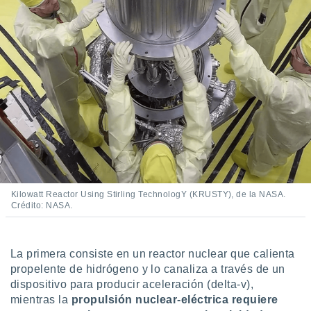
idad
a, utilizar
a
 la
da, crear un
personalizar
o, uso de
a la
e contenido
do, medir el
 de la
medir el
 del
 comprender
Kilowatt Reactor Using Stirling TechnologY (KRUSTY), de la NASA.
Crédito: NASA.
 través de
s o a través
nación de
edentes de
La primera consiste en un reactor nuclear que calienta
fuentes,
propelente de hidrógeno y lo canaliza a través de un
y mejora de
dispositivo para producir aceleración (delta-v),
os, uso de
ados con el
mientras la
propulsión nuclear-eléctrica requiere