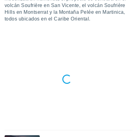
 botón
volcán Soufrière en San Vicente, el volcán Soufrière
.
Hills en Montserrat y la Montaña Pelée en Martinica,
todos ubicados en el Caribe Oriental.
nto,
cios
kies,
ores únicos
as similares
nar,
rocesar
onales como
 este sitio
recciones IP
ficadores de
 posible
s
 traten tus
nales en
 interés
go a lo que
nerte. Para
retirar su