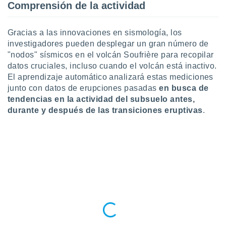
Comprensión de la actividad
idad
a, utilizar
a
Gracias a las innovaciones en sismología, los
 la
investigadores pueden desplegar un gran número de
da, crear un
"nodos" sísmicos en el volcán Soufrière para recopilar
personalizar
datos cruciales, incluso cuando el volcán está inactivo.
o, uso de
El aprendizaje automático analizará estas mediciones
a la
junto con datos de erupciones pasadas
en busca de
e contenido
tendencias en la actividad del subsuelo antes,
do, medir el
durante y después de las transiciones eruptivas
.
 de la
medir el
 del
 comprender
 través de
s o a través
nación de
edentes de
fuentes,
y mejora de
os, uso de
ados con el