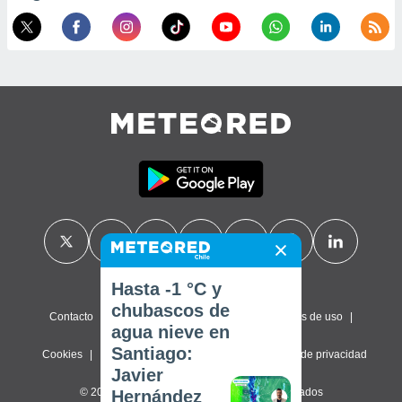
Hasta -1 °C y
chubascos de
Contacto
Sobre nosotros
FAQ
Términos de uso
agua nieve en
Santiago:
Cookies
Política de privacidad
Configuración de privacidad
Javier
© 2026 Meteored. Todos los derechos reservados
Hernández