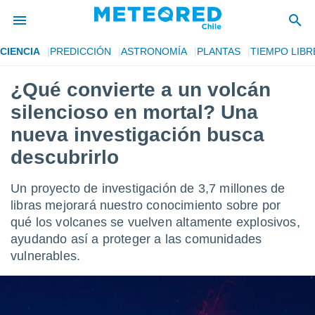
CIENCIA
PREDICCIÓN
ASTRONOMÍA
PLANTAS
TIEMPO LIBR
privacidad
¿Qué convierte a un volcán
o de
eteored.cl)
silencioso en mortal? Una
borado por
es para
nueva investigación busca
ue la
descubrirlo
 que se
e calidad.
eder a este
Un proyecto de investigación de 3,7 millones de
ediante las
libras mejorará nuestro conocimiento sobre por
opciones:
qué los volcanes se vuelven altamente explosivos,
ookies y
ayudando así a proteger a las comunidades
e forma
vulnerables.
d digital
ada, basada
mación