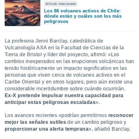
Artículo relacionado
ento u
Los 86 volcanes activos de Chile:
dónde están y cuáles son los más
 de datos
peligrosos
er momento
ic en
o en
La profesora Jenni Barclay, catedrática de
 Cookies
en
Vulcanología AXA en la Facultad de Ciencias de la
eb.
Tierra de Bristol y líder del proyecto, afirmó: «Los
cambios inesperados en las erupciones volcánicas han
y
tenido históricamente un impacto significativo en las
socios
personas que viven cerca de volcanes activos en el
el
Caribe Oriental y en otros lugares, pero aún existe una
to de
considerable incertidumbre sobre cuándo ocurrirán.
Ex-X pretende impulsar nuestra capacidad para
la
anticipar estas peligrosas escaladas
».
 en un
 y/o acceder
Los avances recientes «podrían permitirnos
reconocer
 de datos
mejor las señales sutiles
de un cambio peligroso y
ara
proporcionar una alerta temprana
», añadió Barclay.
 anuncios
ar perfiles