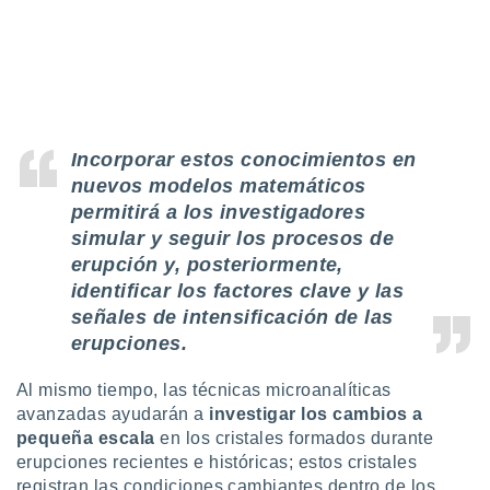
 seleccionar
o.
calización
precisa e
ión mediante
, publicidad
Incorporar estos conocimientos en
dos,
nuevos modelos matemáticos
 publicidad
permitirá a los investigadores
,
simular y seguir los procesos de
ón de
erupción y, posteriormente,
 desarrollo
s.
identificar los factores clave y las
señales de intensificación de las
tros 1199
ios
erupciones.
Al mismo tiempo, las técnicas microanalíticas
avanzadas ayudarán a
investigar los cambios a
pequeña escala
en los cristales formados durante
erupciones recientes e históricas; estos cristales
registran las condiciones cambiantes dentro de los