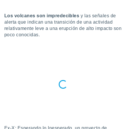
do en
 mismo.
Los volcanes son impredecibles
y las señales de
sultar más
alerta que indican una transición de una actividad
 en nuestra
relativamente leve a una erupción de alto impacto son
 Cookies
y
poco conocidas.
ualquier
ento
 botón
ación de
kies
 disponible
e nuestra
.
IVAMENTE,
as
 a cookies
 no aceptar
ón de
Ex-X: Esperando lo Inesperado, un proyecto de