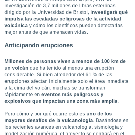
uedes
investigación de 3,7 millones de libras esterlinas
uestro sitio
dirigido por la Universidad de Bristol,
investigará qué
ed.cl. En
impulsa las escaladas peligrosas de la actividad
te
 de que
volcánica
y cómo los científicos pueden detectarlas
talarán
mejor antes de que amenacen vidas.
e sean
para
Anticipando erupciones
a
por el sitio
o se
Millones de personas viven a menos de 100 km de
cookies para
un volcán
que ha tenido al menos una erupción
considerable. Si bien alrededor del 61 % de las
nto ni para
erupciones afectan inicialmente solo el área inmediata
licidad o
a la cima del volcán, muchas se transforman
ado, aunque
rápidamente en
eventos más peligrosos y
sualizar
explosivos que impactan una zona más amplia
.
general no
ada. Puedes
Pero cómo y por qué ocurre esto es
uno de los
 instalación
mayores desafíos de la vulcanología
. Basándose en
y acceder a
los recientes avances en vulcanología, sismología y
io web a
ste abono
modelización numérica, el proyecto se centrará en el