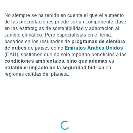
do en
 mismo.
No siempre se ha tenido en cuenta el que el aumento
sultar más
de las precipitaciones puede ser un componente clave
 en nuestra
en las estrategias de sostenibilidad y adaptación al
 Cookies
y
cambio climático. Pero especialistas en el tema,
ualquier
basados en los resultados de
programas de siembra
ento
de nubes
de países como
Emiratos Árabes Unidos
 botón
(EAU), sostienen que no solo reportan beneficios a las
ación de
condiciones ambientales, sino que además
es
kies
notable el impacto en la seguridad hídrica
en
 disponible
regiones cálidas del planeta.
e nuestra
.
IVAMENTE,
as
 a cookies
 no aceptar
ón de