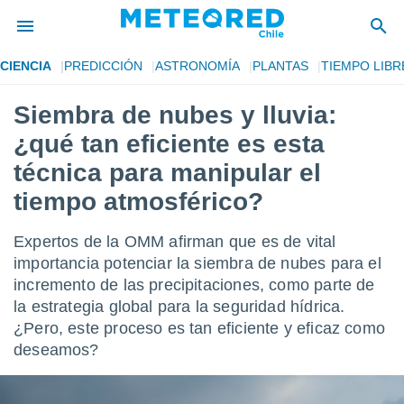
CIENCIA
PREDICCIÓN
ASTRONOMÍA
PLANTAS
TIEMPO LIBR
privacidad
Siembra de nubes y lluvia:
o de
eteored.cl)
¿qué tan eficiente es esta
borado por
es para
técnica para manipular el
ue la
tiempo atmosférico?
 que se
e calidad.
eder a este
Expertos de la OMM afirman que es de vital
ediante las
importancia potenciar la siembra de nubes para el
opciones:
incremento de las precipitaciones, como parte de
ookies y
la estrategia global para la seguridad hídrica.
e forma
¿Pero, este proceso es tan eficiente y eficaz como
deseamos?
d digital
ada, basada
mación