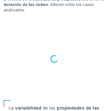
ento u
duración de las nubes
, difieren entre los casos
analizados.
 de datos
er momento
ic en
o en
 Cookies
en
eb.
y
socios
el
to de
la
 en un
 y/o acceder
 de datos
ara
 anuncios
La
variabilidad
de las
propiedades de las
ar perfiles