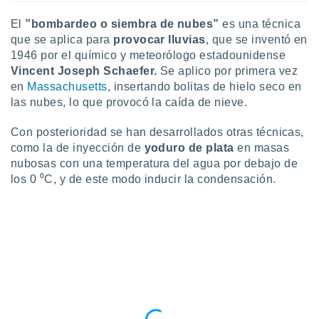
 seleccionar
o.
El
”bombardeo o siembra de nubes”
es una técnica
calización
que se aplica para
provocar lluvias
, que se inventó en
precisa e
1946 por el químico y meteorólogo estadounidense
ión mediante
Vincent Joseph Schaefer.
Se aplico por primera vez
en
Massachusetts
, insertando bolitas de hielo seco en
, publicidad
las nubes, lo que provocó la caída de nieve.
dos,
 publicidad
Con posterioridad se han desarrollados otras técnicas,
,
como la de inyección de
yoduro de plata
en masas
ón de
nubosas con una temperatura del agua por debajo de
 desarrollo
los 0 ⁰C, y de este modo inducir la condensación.
s.
tros 1199
ios