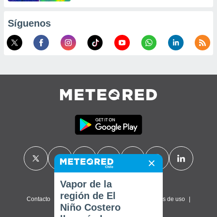
Síguenos
Vapor de la
región de El
Contacto
Sobre nosotros
FAQ
Términos de uso
Niño Costero