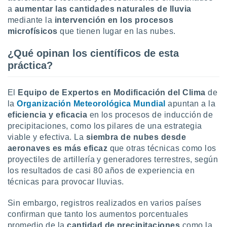
 botón
a
aumentar las cantidades naturales de lluvia
.
mediante la
intervención en los procesos
microfísicos
que tienen lugar en las nubes.
nto,
¿Qué opinan los científicos de esta
cios
práctica?
kies,
ores únicos
as similares
El
Equipo de Expertos en Modificación del Clima
de
nar,
la
Organización Meteorológica Mundial
apuntan a la
rocesar
eficiencia y eficacia
en los procesos de inducción de
onales como
precipitaciones, como los pilares de una estrategia
 este sitio
viable y efectiva. La
siembra de nubes
desde
recciones IP
ficadores de
aeronaves es más eficaz
que otras técnicas como los
 posible
proyectiles de artillería y generadores terrestres, según
s
los resultados de casi 80 años de experiencia en
 traten tus
técnicas para provocar lluvias.
nales en
 interés
Sin embargo, registros realizados en varios países
go a lo que
confirman que tanto los aumentos porcentuales
nerte. Para
retirar su
promedio de la
cantidad de precipitaciones
como la