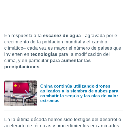
uedes
uestro sitio
ed.cl. En
te
 de que
talarán
e sean
En respuesta a la
escasez de agua
–agravada por el
para
crecimiento de la población mundial y el cambio
a
climático– cada vez es mayor el número de países que
por el sitio
invierten en
tecnologías
para la modificación del
o se
clima, y en particular
para aumentar las
cookies para
precipitaciones
.
nto ni para
licidad o
China continúa utilizando drones
ado, aunque
aplicados a la siembra de nubes para
sualizar
combatir la sequía y las olas de calor
general no
extremas
ada. Puedes
 instalación
y acceder a
En la última década hemos sido testigos del desarrollo
io web a
ste abono
acelerado de técnicas y procedimientos encaminados