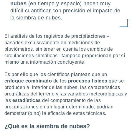
nubes
(en tiempo y espacio) hacen muy
idad
a, utilizar
difícil cuantificar con precisión el impacto de
a
la siembra de nubes.
 la
da, crear un
El análisis de los registros de precipitaciones –
personalizar
basados exclusivamente en mediciones de
o, uso de
a la
pluviómetros, sin tener en cuenta los cambios de
e contenido
circulaciones climáticas– tampoco proporcionan por sí
do, medir el
mismo una información concluyente.
 de la
medir el
Es por ello que los científicos plantean que un
 del
enfoque combinado
de los
procesos físicos
que se
 comprender
producen al interior de las nubes, las características
 través de
s o a través
orográficas del terreno y las variables meteorológicas y
nación de
las
estadísticas
del comportamiento de las
edentes de
precipitaciones en un lugar determinado, podrían
fuentes,
demostrar (o no) la eficacia de estas técnicas.
y mejora de
os, uso de
¿Qué es la siembra de nubes?
ados con el