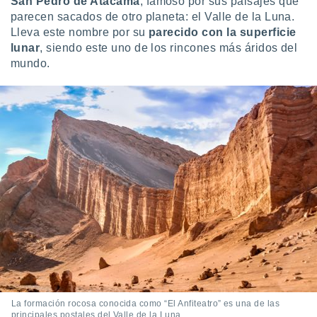
San Pedro de Atacama
, famoso por sus paisajes que
 seleccionar
o.
parecen sacados de otro planeta: el Valle de la Luna.
Lleva este nombre por su
parecido con la superficie
calización
lunar
, siendo este uno de los rincones más áridos del
precisa e
mundo.
ión mediante
, publicidad
dos,
 publicidad
,
ón de
 desarrollo
s.
tros 1199
ios
La formación rocosa conocida como “El Anfiteatro” es una de las
principales postales del Valle de la Luna.