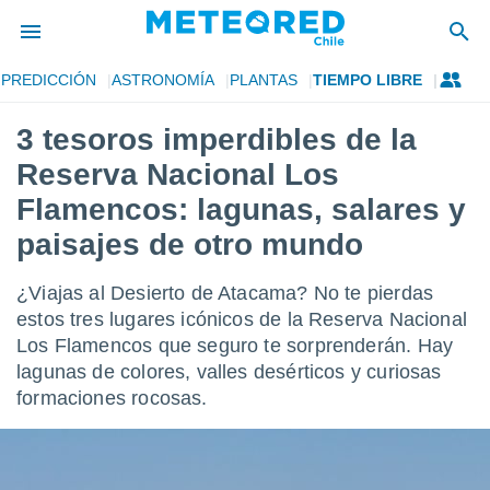
PREDICCIÓN
ASTRONOMÍA
PLANTAS
TIEMPO LIBRE
privacidad
3 tesoros imperdibles de la
o de
eteored.cl)
Reserva Nacional Los
borado por
es para
Flamencos: lagunas, salares y
ue la
paisajes de otro mundo
 que se
e calidad.
eder a este
¿Viajas al Desierto de Atacama? No te pierdas
ediante las
estos tres lugares icónicos de la Reserva Nacional
opciones:
Los Flamencos que seguro te sorprenderán. Hay
ookies y
lagunas de colores, valles desérticos y curiosas
e forma
formaciones rocosas.
d digital
ada, basada
mación