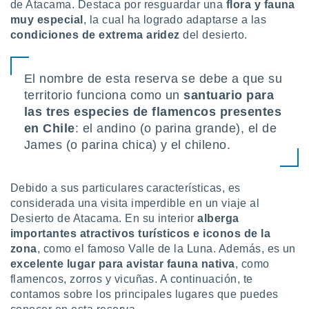
uedes
de Atacama. Destaca por resguardar una
flora y fauna
uestro sitio
muy especial
, la cual ha logrado adaptarse a las
ed.cl. En
condiciones de extrema aridez
del desierto.
te
 de que
talarán
El nombre de esta reserva se debe a que su
e sean
territorio funciona como un
santuario para
para
a
las tres especies de flamencos presentes
por el sitio
en Chile
: el andino (o parina grande), el de
o se
James (o parina chica) y el chileno.
cookies para
nto ni para
licidad o
Debido a sus particulares características, es
considerada una visita imperdible en un viaje al
ado, aunque
Desierto de Atacama. En su interior
alberga
sualizar
importantes atractivos turísticos e iconos de la
general no
zona
, como el famoso Valle de la Luna. Además, es un
ada. Puedes
excelente lugar para avistar fauna nativa
, como
 instalación
flamencos, zorros y vicuñas. A continuación, te
y acceder a
io web a
contamos sobre los principales lugares que puedes
ste abono