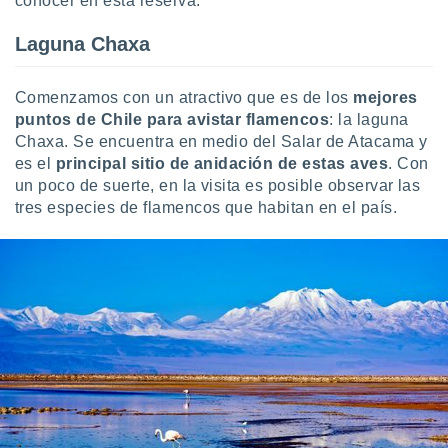
conocer en esta reserva.
 botón
.
Laguna Chaxa
nto,
Comenzamos con un atractivo que es de los
mejores
puntos de Chile para avistar flamencos
: la laguna
cios
kies,
Chaxa. Se encuentra en medio del Salar de Atacama y
ores únicos
es el
principal sitio de anidación de estas aves
. Con
as similares
un poco de suerte, en la visita es posible observar las
nar,
tres especies de flamencos que habitan en el país.
rocesar
onales como
 este sitio
recciones IP
ficadores de
 posible
s
 traten tus
nales en
 interés
go a lo que
nerte. Para
retirar su