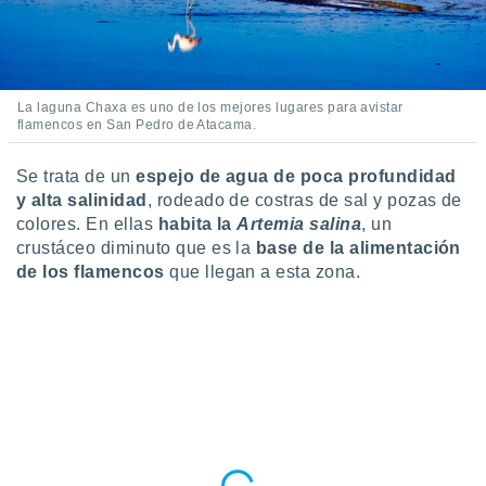
ento u
 de datos
er momento
ic en
La laguna Chaxa es uno de los mejores lugares para avistar
o en
flamencos en San Pedro de Atacama.
 Cookies
en
Se trata de un
espejo de agua de poca profundidad
eb.
y alta salinidad
, rodeado de costras de sal y pozas de
y
colores. En ellas
habita la
Artemia salina
, un
socios
crustáceo diminuto que es la
base de la alimentación
el
de los flamencos
que llegan a esta zona.
to de
la
 en un
 y/o acceder
 de datos
ara
 anuncios
ar perfiles