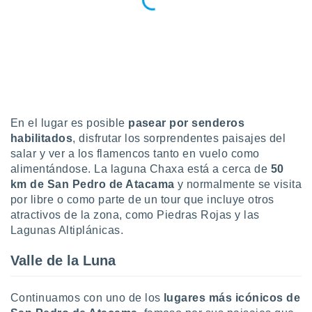
idad
a, utilizar
a
 la
da, crear un
personalizar
o, uso de
a la
En el lugar es posible
pasear por senderos
e contenido
habilitados
, disfrutar los sorprendentes paisajes del
do, medir el
salar y ver a los flamencos tanto en vuelo como
 de la
medir el
alimentándose. La laguna Chaxa está a cerca de
50
 del
km de San Pedro de Atacama
y normalmente se visita
 comprender
por libre o como parte de un tour que incluye otros
 través de
atractivos de la zona, como Piedras Rojas y las
s o a través
Lagunas Altiplánicas.
nación de
edentes de
Valle de la Luna
fuentes,
y mejora de
os, uso de
Continuamos con uno de los
lugares más icónicos de
ados con el