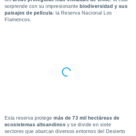
sorprende con su impresionante
biodiversidad y sus
do en
paisajes de película
: la Reserva Nacional Los
 mismo.
sultar más
Flamencos.
 en nuestra
 Cookies
y
ualquier
ento
 botón
ación de
kies
 disponible
e nuestra
.
IVAMENTE,
as
Esta reserva protege
más de 73 mil hectáreas de
 a cookies
ecosistemas altoandinos
y se divide en siete
 no aceptar
sectores que abarcan diversos entornos del Desierto
ón de