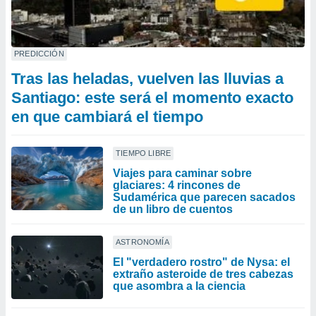
PREDICCIÓN
Tras las heladas, vuelven las lluvias a
Santiago: este será el momento exacto
en que cambiará el tiempo
TIEMPO LIBRE
Viajes para caminar sobre
glaciares: 4 rincones de
Sudamérica que parecen sacados
de un libro de cuentos
ASTRONOMÍA
El "verdadero rostro" de Nysa: el
extraño asteroide de tres cabezas
que asombra a la ciencia