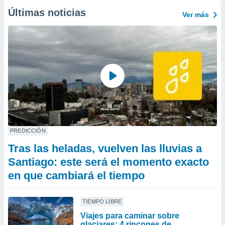
Últimas noticias
Ver más
PREDICCIÓN
Tras las heladas, vuelven las lluvias a
Santiago: este será el momento exacto
en que cambiará el tiempo
TIEMPO LIBRE
Viajes para caminar sobre
glaciares: 4 rincones de