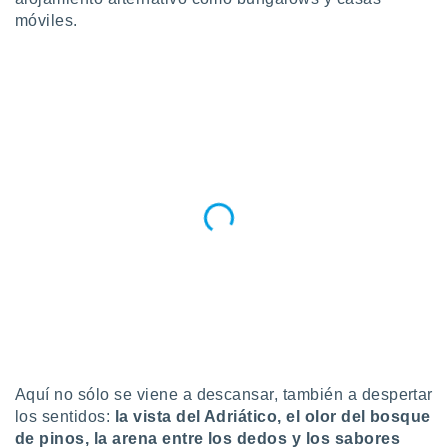
 seleccionar
móviles.
o.
calización
precisa e
ión mediante
, publicidad
dos,
 publicidad
,
ón de
 desarrollo
s.
tros 1199
ios
Aquí no sólo se viene a descansar, también a despertar
los sentidos:
la vista del Adriático, el olor del bosque
de pinos, la arena entre los dedos y los sabores