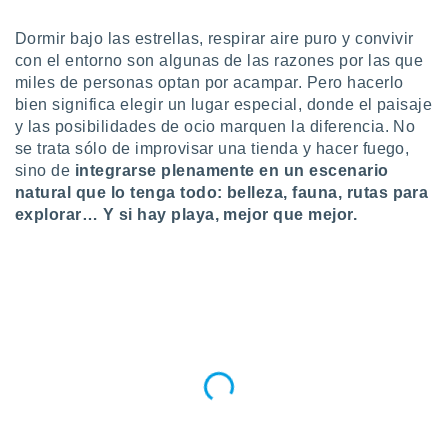
do en
Dormir bajo las estrellas, respirar aire puro y convivir
 mismo.
con el entorno son algunas de las razones por las que
sultar más
miles de personas optan por acampar. Pero hacerlo
 en nuestra
 Cookies
y
bien significa elegir un lugar especial, donde el paisaje
ualquier
y las posibilidades de ocio marquen la diferencia. No
se trata sólo de improvisar una tienda y hacer fuego,
ento
sino de
integrarse plenamente en un escenario
 botón
natural que lo tenga todo: belleza, fauna, rutas para
ación de
explorar… Y si hay playa, mejor que mejor.
kies
 disponible
e nuestra
.
IVAMENTE,
as
 a cookies
 no aceptar
ón de