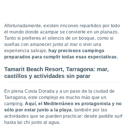
uedes
uestro sitio
ed.cl. En
te
 de que
Afortunadamente, existen rincones repartidos por todo
talarán
el mundo donde acampar se convierte en un planazo.
e sean
Tanto si prefieres el silencio de un bosque, como si
para
sueñas con amanecer junto al mar o vivir una
a
por el sitio
experiencia salvaje,
hay preciosos campings
o se
preparados para cumplir todas esas expectativas.
cookies para
Tamarit Beach Resort, Tarragona: mar,
nto ni para
castillos y actividades sin parar
licidad o
ado, aunque
En plena Costa Dorada y a un paso de la ciudad de
sualizar
Tarragona, este complejo es mucho más que un
general no
camping.
Aquí, el Mediterráneo es protagonista y no
ada. Puedes
 instalación
sólo por estar junto a la playa
, también por las
y acceder a
actividades que se pueden practicar: desde paddle surf
io web a
hasta tai chi junto al agua.
ste abono