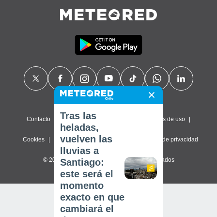
Tras las
Contacto
Sobre nosotros
FAQ
Términos de uso
heladas,
vuelven las
Cookies
Política de privacidad
Configuración de privacidad
lluvias a
© 2026 Meteored. Todos los derechos reservados
Santiago:
este será el
momento
exacto en que
cambiará el