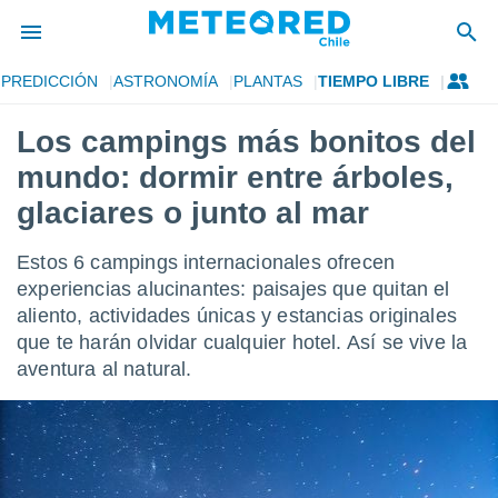
PREDICCIÓN
ASTRONOMÍA
PLANTAS
TIEMPO LIBRE
privacidad
Los campings más bonitos del
o de
eteored.cl)
mundo: dormir entre árboles,
borado por
es para
glaciares o junto al mar
ue la
 que se
Estos 6 campings internacionales ofrecen
e calidad.
eder a este
experiencias alucinantes: paisajes que quitan el
ediante las
aliento, actividades únicas y estancias originales
opciones:
que te harán olvidar cualquier hotel. Así se vive la
aventura al natural.
ookies y
e forma
d digital
ada, basada
mación