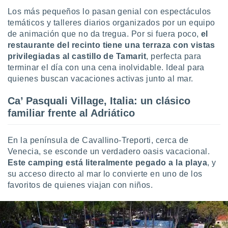
ento u
Los más pequeños lo pasan genial con espectáculos
temáticos y talleres diarios organizados por un equipo
 de datos
de animación que no da tregua. Por si fuera poco,
el
er momento
restaurante del recinto tiene una terraza con vistas
ic en
o en
privilegiadas al castillo de Tamarit
, perfecta para
terminar el día con una cena inolvidable. Ideal para
 Cookies
en
quienes buscan vacaciones activas junto al mar.
eb.
Ca’ Pasquali Village, Italia: un clásico
y
familiar frente al Adriático
socios
el
En la península de Cavallino-Treporti, cerca de
to de
Venecia, se esconde un verdadero oasis vacacional.
Este camping está literalmente pegado a la playa
, y
la
su acceso directo al mar lo convierte en uno de los
 en un
favoritos de quienes viajan con niños.
 y/o acceder
 de datos
ara
 anuncios
ar perfiles