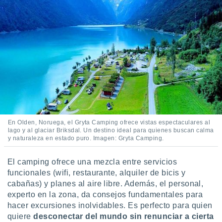
En Olden, Noruega, el Gryta Camping ofrece vistas espectaculares al
lago y al glaciar Briksdal. Un destino ideal para quienes buscan calma
y naturaleza en estado puro. Imagen: Gryta Camping.
El camping ofrece una mezcla entre servicios
funcionales (wifi, restaurante, alquiler de bicis y
cabañas) y planes al aire libre. Además, el personal,
experto en la zona, da consejos fundamentales para
hacer excursiones inolvidables. Es perfecto para quien
quiere
desconectar del mundo sin renunciar a cierta