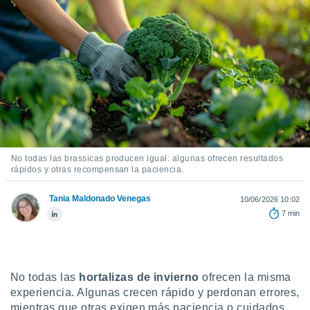
ediante
ecnologías
nos permite
estra
ara seguir
e contenido
stándares
ACEPTAR
sin coste.
Y
CONTINUAR
 botón
continuar",
der a la
CONFIGURACIÓN
ndo la
No todas las brassicas producen igual: algunas ofrecen resultados
 de todas
rápidos y otras recompensan la paciencia.
, ya sean
de nuestros
Tania Maldonado Venegas
10/06/2026 10:02
 nos
7 min
 y análisis
tamiento en
b, así como
un perfil
No todas las
hortalizas de invierno
ofrecen la misma
para
experiencia. Algunas crecen rápido y perdonan errores,
ublicidad y
mientras que otras exigen más paciencia o cuidados