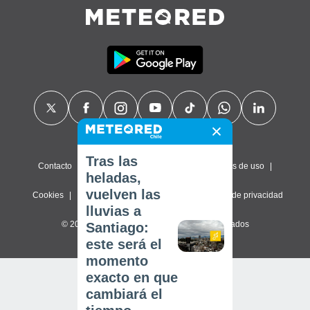
Tras las
Contacto
Sobre nosotros
FAQ
Términos de uso
heladas,
vuelven las
Cookies
Política de privacidad
Configuración de privacidad
lluvias a
© 2026 Meteored. Todos los derechos reservados
Santiago:
este será el
momento
exacto en que
cambiará el