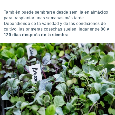
 botón
.
También puede sembrarse desde semilla en almácigo
para trasplantar unas semanas más tarde.
nto,
Dependiendo de la variedad y de las condiciones de
cultivo, las primeras cosechas suelen llegar entre
80 y
cios
120 días después de la siembra
.
kies,
ores únicos
as similares
nar,
rocesar
onales como
 este sitio
recciones IP
ficadores de
 posible
s
 traten tus
nales en
 interés
go a lo que
nerte. Para
retirar su