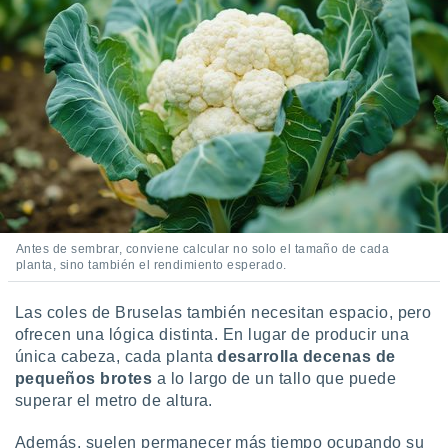
 seleccionar
o.
calización
precisa e
ión mediante
, publicidad
dos,
 publicidad
,
ón de
 desarrollo
Antes de sembrar, conviene calcular no solo el tamaño de cada
s.
planta, sino también el rendimiento esperado.
tros 1199
ios
Las coles de Bruselas también necesitan espacio, pero
ofrecen una lógica distinta. En lugar de producir una
única cabeza, cada planta
desarrolla decenas de
pequeños brotes
a lo largo de un tallo que puede
superar el metro de altura.
Además, suelen permanecer más tiempo ocupando su