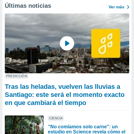
Últimas noticias
Ver más
PREDICCIÓN
Tras las heladas, vuelven las lluvias a
Santiago: este será el momento exacto
en que cambiará el tiempo
CIENCIA
“No comíamos solo carne": un
estudio en Science revela cómo el