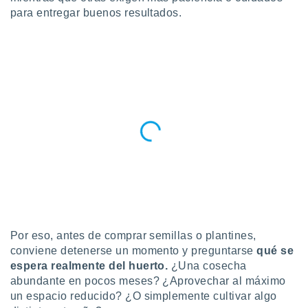
para entregar buenos resultados.
do en
 mismo.
sultar más
 en nuestra
 Cookies
y
ualquier
ento
 botón
ación de
kies
 disponible
e nuestra
.
IVAMENTE,
Por eso, antes de comprar semillas o plantines,
conviene detenerse un momento y preguntarse
qué se
as
espera realmente del huerto.
¿Una cosecha
 a cookies
abundante en pocos meses? ¿Aprovechar al máximo
 no aceptar
un espacio reducido? ¿O simplemente cultivar algo
ón de