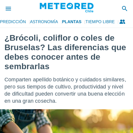
PREDICCIÓN
ASTRONOMÍA
PLANTAS
TIEMPO LIBRE
privacidad
¿Brócoli, coliflor o coles de
o de
eteored.cl)
Bruselas? Las diferencias que
borado por
es para
debes conocer antes de
ue la
sembrarlas
 que se
e calidad.
eder a este
Comparten apellido botánico y cuidados similares,
ediante las
pero sus tiempos de cultivo, productividad y nivel
opciones:
de dificultad pueden convertir una buena elección
ookies y
en una gran cosecha.
e forma
d digital
ada, basada
mación