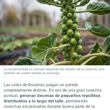
La productividad no siempre depende del tamaño de la cosecha, sino
también de cuánto tiempo se prolonga.
Las coles de Bruselas juegan un partido
completamente distinto. En vez de una gran cosecha
puntual,
generan decenas de pequeños repollitos
distribuidos a lo largo del tallo,
permitiendo
cosechas escalonadas durante buena parte de la