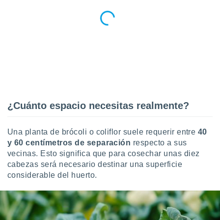
idad
a, utilizar
a
 la
da, crear un
personalizar
o, uso de
a la
e contenido
do, medir el
¿Cuánto espacio necesitas realmente?
 de la
medir el
 del
Una planta de brócoli o coliflor suele requerir entre
40
 comprender
y 60 centímetros de separación
respecto a sus
 través de
vecinas. Esto significa que para cosechar unas diez
s o a través
cabezas será necesario destinar una superficie
nación de
edentes de
considerable del huerto.
fuentes,
y mejora de
os, uso de
ados con el