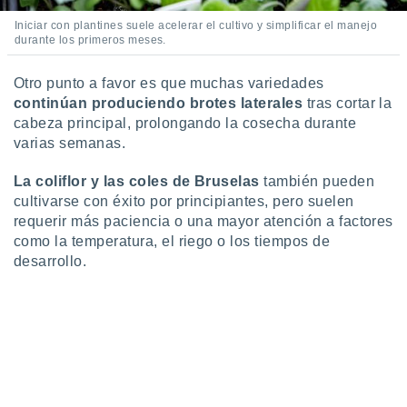
ento u
Iniciar con plantines suele acelerar el cultivo y simplificar el manejo
durante los primeros meses.
 de datos
er momento
ic en
Otro punto a favor es que muchas variedades
o en
continúan produciendo brotes laterales
tras cortar la
cabeza principal, prolongando la cosecha durante
 Cookies
en
varias semanas.
eb.
La coliflor y las coles de Bruselas
también pueden
y
cultivarse con éxito por principiantes, pero suelen
socios
requerir más paciencia o una mayor atención a factores
el
como la temperatura, el riego o los tiempos de
to de
desarrollo.
la
 en un
 y/o acceder
 de datos
ara
 anuncios
ar perfiles