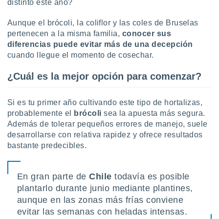
distinto este año?
uedes
uestro sitio
ed.cl. En
Aunque el brócoli, la coliflor y las coles de Bruselas
te
pertenecen a la misma familia,
conocer sus
 de que
diferencias puede evitar más de una decepción
talarán
cuando llegue el momento de cosechar.
e sean
para
¿Cuál es la mejor opción para comenzar?
a
por el sitio
o se
Si es tu primer año cultivando este tipo de hortalizas,
cookies para
probablemente el
brócoli
sea la apuesta más segura.
nto ni para
Además de tolerar pequeños errores de manejo, suele
licidad o
desarrollarse con relativa rapidez y ofrece resultados
bastante predecibles.
ado, aunque
sualizar
general no
En gran parte de
Chile
todavía es posible
ada. Puedes
plantarlo durante junio mediante plantines,
 instalación
y acceder a
aunque en las zonas más frías conviene
io web a
evitar las semanas con heladas intensas.
ste abono