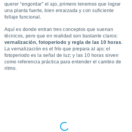
querer “engordar” el ajo, primero tenemos que lograr
 botón
.
una planta fuerte, bien enraizada y con suficiente
follaje funcional.
nto,
Aquí es donde entran tres conceptos que suenan
cios
técnicos, pero que en realidad son bastante claros:
kies,
vernalización, fotoperiodo y regla de las 10 horas
.
ores únicos
La vernalización es el frío que prepara al ajo; el
as similares
fotoperiodo es la señal de luz; y las 10 horas sirven
nar,
como referencia práctica para entender el cambio de
rocesar
ritmo.
onales como
 este sitio
recciones IP
ficadores de
 posible
s
 traten tus
nales en
 interés
go a lo que
nerte. Para
retirar su