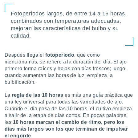
 seleccionar
o.
Fotoperiodos largos, de entre 14 a 16 horas,
calización
combinados con temperaturas adecuadas,
precisa e
ión mediante
mejoran las características del bulbo y su
calidad.
, publicidad
dos,
Después llega el
fotoperiodo
, que como
 publicidad
mencionamos, se refiere a la duración del día. El ajo
,
primero forma raíces y hojas con días frescos; luego,
ón de
 desarrollo
cuando aumentan las horas de luz, empieza la
s.
bulbificación.
tros 1199
La
regla de las 10 horas
es más una guía práctica que
ios
una ley universal para todas las variedades de ajo.
Cuando el día pasa de las 10 horas, el cultivo empieza
a salir de la etapa de días cortos. En pocas palabras,
las
10 horas marcan el cambio de ritmo, pero los
días más largos son los que terminan de impulsar
el engorde
.