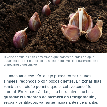
idad
a, utilizar
a
 la
da, crear un
personalizar
o, uso de
a la
e contenido
do, medir el
 de la
Diversos estudios han demostrado que someter dientes de ajo a
medir el
tratamientos de frío antes de la siembra influye significativamente en
 del
el desarrollo del cultivo.
 comprender
 través de
s o a través
Cuando falta ese frío, el ajo puede formar bulbos
nación de
simples, redondos o con pocos dientes. En zonas frías,
edentes de
sembrar en otoño permite que el cultivo tome frío
fuentes,
natural. En zonas cálidas, una herramienta útil es
y mejora de
guardar los dientes de siembra en refrigeración
,
os, uso de
secos y ventilados, varias semanas antes de plantar.
ados con el