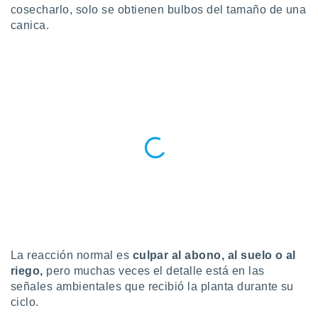
cosecharlo, solo se obtienen bulbos del tamaño de una
do en
canica.
 mismo.
sultar más
 en nuestra
 Cookies
y
ualquier
ento
 botón
ación de
kies
 disponible
e nuestra
.
IVAMENTE,
La reacción normal es
culpar al abono, al suelo o al
as
riego,
pero muchas veces el detalle está en las
 a cookies
señales ambientales que recibió la planta durante su
 no aceptar
ciclo.
ón de