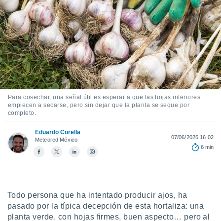
ediante
ecnologías
nos permite
estra
ara seguir
e contenido
stándares
ACEPTAR
sin coste.
Y
CONTINUAR
 botón
continuar",
Para cosechar, una señal útil es esperar a que las hojas inferiores
der a la
empiecen a secarse, pero sin dejar que la planta se seque por
CONFIGURACIÓN
ndo la
completo.
 de todas
, ya sean
Eduardo Corella
07/06/2026 16:02
de nuestros
Meteored México
6 min
 nos
 y análisis
tamiento en
b, así como
Todo persona que ha intentado producir ajos, ha
un perfil
para
pasado por la típica decepción de esta hortaliza: una
ublicidad y
planta verde, con hojas firmes, buen aspecto… pero al