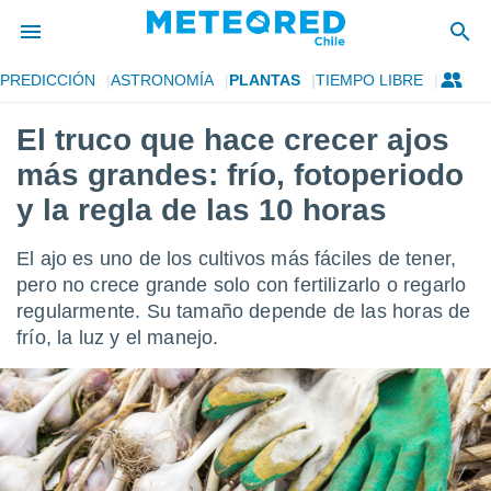
PREDICCIÓN
ASTRONOMÍA
PLANTAS
TIEMPO LIBRE
privacidad
El truco que hace crecer ajos
o de
eteored.cl)
más grandes: frío, fotoperiodo
borado por
es para
y la regla de las 10 horas
ue la
 que se
El ajo es uno de los cultivos más fáciles de tener,
e calidad.
eder a este
pero no crece grande solo con fertilizarlo o regarlo
ediante las
regularmente. Su tamaño depende de las horas de
opciones:
frío, la luz y el manejo.
ookies y
e forma
d digital
ada, basada
mación