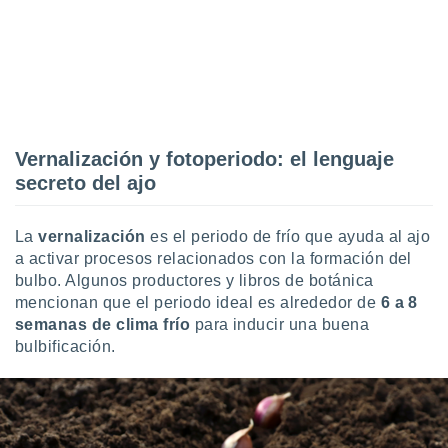
ento u
 de datos
er momento
ic en
o en
 Cookies
en
Vernalización y fotoperiodo: el lenguaje
eb.
secreto del ajo
y
socios
La
vernalización
es el periodo de frío que ayuda al ajo
el
a activar procesos relacionados con la formación del
bulbo. Algunos productores y libros de botánica
to de
mencionan que el periodo ideal es alrededor de
6 a 8
semanas de clima frío
para inducir una buena
la
bulbificación.
 en un
 y/o acceder
 de datos
ara
 anuncios
ar perfiles