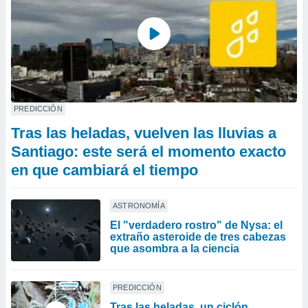
PREDICCIÓN
Tras las heladas, vuelven las lluvias a
Santiago: este será el momento exacto
en que cambiará el tiempo
ASTRONOMÍA
El "verdadero rostro" de Nysa: el
extraño asteroide de tres cabezas
que asombra a la ciencia
PREDICCIÓN
Tras las heladas, un ciclón