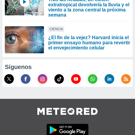
extratropical devolvería la lluvia y el
viento a la zona central la próxima
semana
CIENCIA
¿El fin de la vejez? Harvard inicia el
primer ensayo humano para revertir
el envejecimiento celular
Síguenos