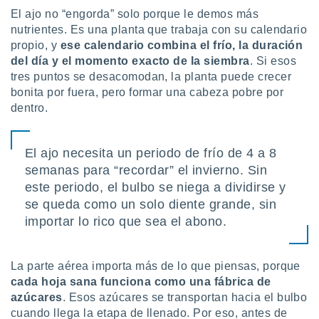
uedes
El ajo no “engorda” solo porque le demos más
uestro sitio
nutrientes. Es una planta que trabaja con su calendario
ed.cl. En
te
propio, y
ese calendario combina el frío, la duración
 de que
del día y el momento exacto de la siembra
. Si esos
talarán
tres puntos se desacomodan, la planta puede crecer
e sean
bonita por fuera, pero formar una cabeza pobre por
para
dentro.
a
por el sitio
o se
El ajo necesita un periodo de frío de 4 a 8
cookies para
semanas para “recordar” el invierno. Sin
nto ni para
este periodo, el bulbo se niega a dividirse y
licidad o
se queda como un solo diente grande, sin
importar lo rico que sea el abono.
ado, aunque
sualizar
general no
ada. Puedes
La parte aérea importa más de lo que piensas, porque
 instalación
cada hoja sana funciona como una fábrica de
y acceder a
azúcares
. Esos azúcares se transportan hacia el bulbo
io web a
cuando llega la etapa de llenado. Por eso, antes de
ste abono