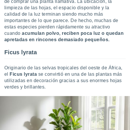
de comprar una planta llamativa. La ubicación, la
uedes
uestro sitio
limpieza de las hojas, el espacio disponible y la
ed.cl. En
calidad de la luz terminan siendo mucho más
te
importantes de lo que parece. De hecho, muchas de
 de que
estas especies pierden rápidamente su atractivo
talarán
cuando
acumulan polvo, reciben poca luz o quedan
e sean
apretadas en rincones demasiado pequeños.
para
a
por el sitio
Ficus lyrata
o se
cookies para
Originario de las selvas tropicales del oeste de África,
nto ni para
el
Ficus lyrata
se convirtió en una de las plantas más
licidad o
utilizadas en decoración gracias a sus enormes hojas
verdes y brillantes.
ado, aunque
sualizar
general no
ada. Puedes
 instalación
y acceder a
io web a
ste abono