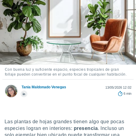
ediante
ecnologías
nos permite
estra
ara seguir
e contenido
stándares
ACEPTAR
sin coste.
Y
CONTINUAR
 botón
continuar",
der a la
CONFIGURACIÓN
ndo la
Con buena luz y suficiente espacio, especies tropicales de gran
 de todas
follaje pueden convertirse en el punto focal de cualquier habitación.
, ya sean
de nuestros
Tania Maldonado Venegas
13/05/2026 12:02
 nos
6 min
 y análisis
tamiento en
b, así como
un perfil
Las plantas de hojas grandes tienen algo que pocas
para
especies logran en interiores:
presencia
. Incluso un
ublicidad y
solo ejemplar bien ubicado puede transformar una