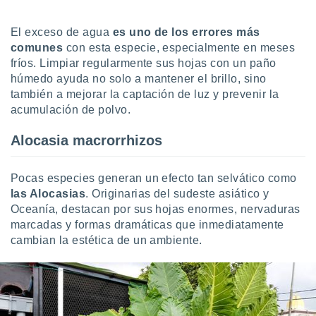
idad
a, utilizar
El exceso de agua
es uno de los errores más
a
comunes
con esta especie, especialmente en meses
 la
fríos. Limpiar regularmente sus hojas con un paño
da, crear un
húmedo ayuda no solo a mantener el brillo, sino
personalizar
también a mejorar la captación de luz y prevenir la
o, uso de
acumulación de polvo.
a la
e contenido
Alocasia macrorrhizos
do, medir el
 de la
medir el
Pocas especies generan un efecto tan selvático como
 del
las Alocasias
. Originarias del sudeste asiático y
 comprender
Oceanía, destacan por sus hojas enormes, nervaduras
 través de
s o a través
marcadas y formas dramáticas que inmediatamente
nación de
cambian la estética de un ambiente.
edentes de
fuentes,
y mejora de
os, uso de
ados con el