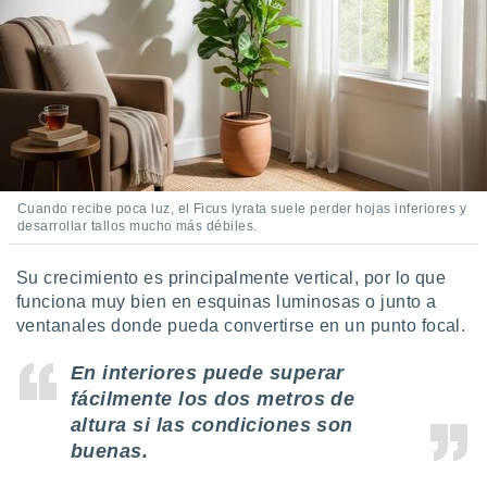
 botón
.
nto,
cios
kies,
ores únicos
as similares
Cuando recibe poca luz, el Ficus lyrata suele perder hojas inferiores y
nar,
desarrollar tallos mucho más débiles.
rocesar
onales como
 este sitio
Su crecimiento es principalmente vertical, por lo que
recciones IP
funciona muy bien en esquinas luminosas o junto a
ficadores de
ventanales donde pueda convertirse en un punto focal.
 posible
s
En interiores puede superar
 traten tus
fácilmente los dos metros de
nales en
 interés
altura si las condiciones son
go a lo que
buenas.
nerte. Para
retirar su