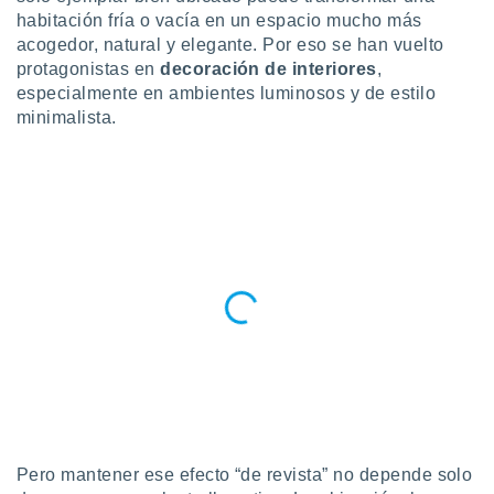
habitación fría o vacía en un espacio mucho más
do en
acogedor, natural y elegante. Por eso se han vuelto
 mismo.
protagonistas en
decoración de interiores
,
sultar más
 en nuestra
especialmente en ambientes luminosos y de estilo
 Cookies
y
minimalista.
ualquier
ento
 botón
ación de
kies
 disponible
e nuestra
.
IVAMENTE,
as
 a cookies
 no aceptar
Pero mantener ese efecto “de revista” no depende solo
ón de