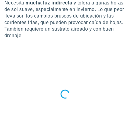
Necesita
mucha luz indirecta
y tolera algunas horas
ento u
de sol suave, especialmente en invierno. Lo que peor
 de datos
lleva son los cambios bruscos de ubicación y las
er momento
corrientes frías, que pueden provocar caída de hojas.
ic en
También requiere un sustrato aireado y con buen
o en
drenaje.
 Cookies
en
eb.
y
socios
el
to de
la
 en un
 y/o acceder
 de datos
ara
 anuncios
ar perfiles