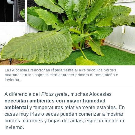
 seleccionar
o.
calización
precisa e
ión mediante
, publicidad
dos,
 publicidad
,
ón de
Las Alocasias reaccionan rápidamente al aire seco: los bordes
 desarrollo
marrones en las hojas suelen aparecer primero durante otoño e
s.
invierno.
tros 1199
ios
A diferencia del
Ficus lyrata
, muchas Alocasias
necesitan ambientes con mayor humedad
ambiental
y temperaturas relativamente estables. En
casas muy frías o secas pueden comenzar a mostrar
bordes marrones y hojas decaídas, especialmente en
invierno.