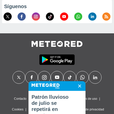
Síguenos
Patrón lluvioso
Contacto
Sobre nosotros
FAQ
Términos de uso
de julio se
repetirá en
Cookies
Política de privacidad
Configuración de privacidad