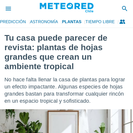
PREDICCIÓN
ASTRONOMÍA
PLANTAS
TIEMPO LIBRE
privacidad
Tu casa puede parecer de
o de
eteored.cl)
revista: plantas de hojas
borado por
es para
grandes que crean un
ue la
ambiente tropical
 que se
e calidad.
eder a este
No hace falta llenar la casa de plantas para lograr
ediante las
un efecto impactante. Algunas especies de hojas
opciones:
grandes bastan para transformar cualquier rincón
ookies y
en un espacio tropical y sofisticado.
e forma
d digital
ada, basada
mación