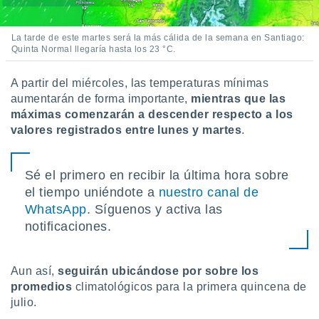
 botón
.
La tarde de este martes será la más cálida de la semana en Santiago:
Quinta Normal llegaría hasta los 23 °C.
nto,
A partir del miércoles, las temperaturas mínimas
cios
aumentarán de forma importante,
mientras que las
kies,
ores únicos
máximas comenzarán a descender respecto a los
as similares
valores registrados entre lunes y martes
.
nar,
rocesar
onales como
Sé el primero en recibir la última hora sobre
 este sitio
el tiempo uniéndote a
nuestro canal de
recciones IP
ficadores de
WhatsApp
. Síguenos y activa las
 posible
notificaciones.
s
 traten tus
nales en
Aun así,
seguirán ubicándose por sobre los
 interés
promedios
climatológicos para la primera quincena de
go a lo que
julio.
nerte. Para
retirar su