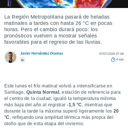
ediante
ecnologías
nos permite
La Región Metropolitana pasará de heladas
estra
matinales a tardes con hasta 26 °C en pocas
ara seguir
e contenido
horas. Pero el cambio durará poco: los
stándares
pronósticos vuelven a mostrar señales
ACEPTAR
sin coste.
favorables para el regreso de las lluvias.
Y
CONTINUAR
 botón
Javier Hernández Oramas
continuar",
07/07/2026 07:08
der a la
4 min
CONFIGURACIÓN
ndo la
 de todas
, ya sean
de nuestros
Este lunes el frío matinal volvió a intensificarse en
 nos
Santiago.
Quinta Normal
, estación de referencia para
 y análisis
el centro de la ciudad, igualó la temperatura mínima
tamiento en
más baja del año al registrar
-1,5 °C
, mientras que
b, así como
durante la tarde la máxima superó ligeramente los
20
un perfil
°C
, reflejando una amplitud térmica más propia del
para
otoño que de esta etapa del invierno.
ublicidad y