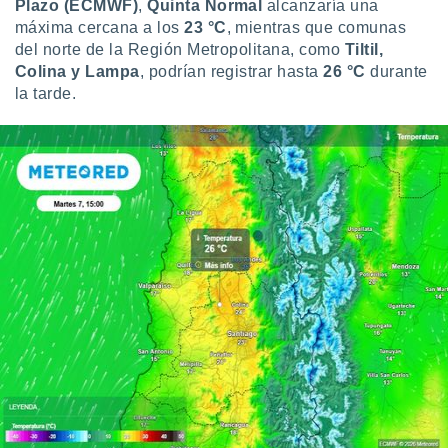
Plazo (ECMWF)
,
Quinta Normal
alcanzaría una
uedes
uestro sitio
máxima cercana a los
23 °C
, mientras que comunas
ed.cl. En
del norte de la Región Metropolitana, como
Tiltil,
te
Colina y Lampa
, podrían registrar hasta
26 °C
durante
 de que
la tarde.
talarán
e sean
para
a
por el sitio
o se
cookies para
nto ni para
licidad o
ado, aunque
sualizar
general no
ada. Puedes
 instalación
y acceder a
io web a
ste abono