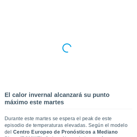
do en
 mismo.
sultar más
 en nuestra
 Cookies
y
ualquier
ento
 botón
ación de
kies
 disponible
e nuestra
.
El calor invernal alcanzará su punto
IVAMENTE,
máximo este martes
as
Durante este martes se espera el peak de este
 a cookies
episodio de temperaturas elevadas. Según el modelo
 no aceptar
del
Centro Europeo de Pronósticos a Mediano
ón de