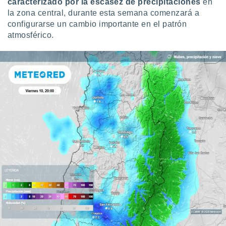
caracterizado por la escasez de precipitaciones
en
idad
la zona central, durante esta semana comenzará a
a, utilizar
configurarse un cambio importante en el patrón
a
atmosférico.
 la
da, crear un
personalizar
o, uso de
a la
e contenido
do, medir el
 de la
medir el
 del
 comprender
 través de
s o a través
nación de
edentes de
fuentes,
y mejora de
os, uso de
ados con el