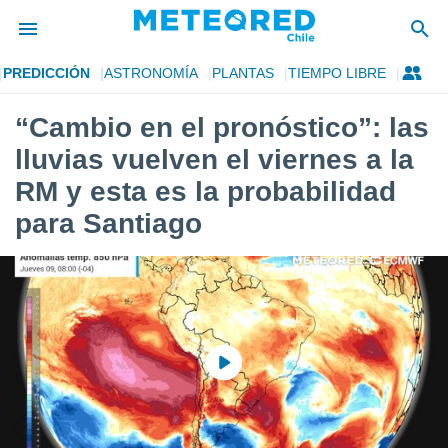
PREDICCIÓN
ASTRONOMÍA
PLANTAS
TIEMPO LIBRE
privacidad
“Cambio en el pronóstico”: las
o de
eteored.cl)
lluvias vuelven el viernes a la
borado por
es para
RM y esta es la probabilidad
ue la
para Santiago
 que se
e calidad.
eder a este
ediante las
opciones:
ookies y
e forma
d digital
ada, basada
mación