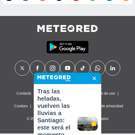
Tras las
Contacto
Sobre nosotros
FAQ
Términos de uso
heladas,
vuelven las
Cookies
Política de privacidad
Configuración de privacidad
lluvias a
© 2026 Meteored. Todos los derechos reservados
Santiago:
este será el
momento