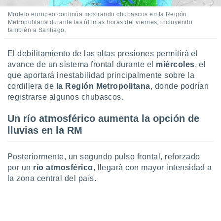
 seleccionar
o.
Modelo europeo continúa mostrando chubascos en la Región
Metropolitana durante las últimas horas del viernes, incluyendo
calización
también a Santiago.
precisa e
ión mediante
El debilitamiento de las altas presiones permitirá el
, publicidad
avance de un sistema frontal durante el
miércoles
, el
que aportará inestabilidad principalmente sobre la
dos,
cordillera de
la Región Metropolitana
, donde podrían
 publicidad
registrarse algunos chubascos.
,
ón de
Un río atmosférico aumenta la opción de
 desarrollo
s.
lluvias en la RM
tros 1199
ios
Posteriormente, un segundo pulso frontal, reforzado
por un
río atmosférico
, llegará con mayor intensidad a
la zona central del país.