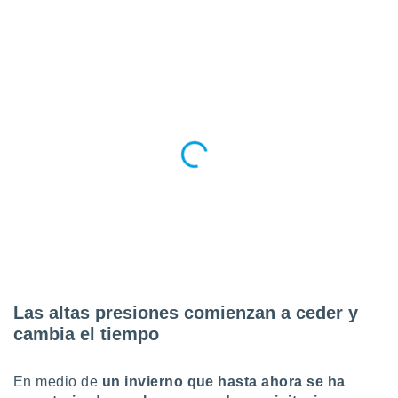
ento u
 de datos
er momento
ic en
o en
 Cookies
en
eb.
y
socios
el
to de
la
 en un
Las altas presiones comienzan a ceder y
 y/o acceder
cambia el tiempo
 de datos
ara
 anuncios
En medio de
un invierno que hasta ahora se ha
ar perfiles