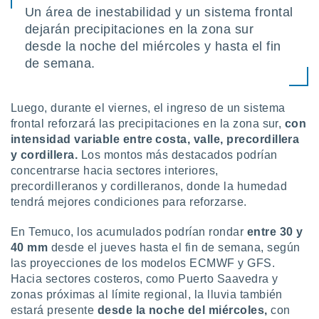
 botón
Un área de inestabilidad y un sistema frontal
.
dejarán precipitaciones en la zona sur
desde la noche del miércoles y hasta el fin
nto,
de semana.
cios
kies,
Luego, durante el viernes, el ingreso de un sistema
ores únicos
frontal reforzará las precipitaciones en la zona sur,
con
as similares
intensidad variable entre costa, valle, precordillera
nar,
rocesar
y cordillera.
Los montos más destacados podrían
onales como
concentrarse hacia sectores interiores,
 este sitio
precordilleranos y cordilleranos, donde la humedad
recciones IP
tendrá mejores condiciones para reforzarse.
ficadores de
 posible
En Temuco, los acumulados podrían rondar
entre 30 y
s
40 mm
desde el jueves hasta el fin de semana, según
 traten tus
nales en
las proyecciones de los modelos ECMWF y GFS.
 interés
Hacia sectores costeros, como Puerto Saavedra y
go a lo que
zonas próximas al límite regional, la lluvia también
nerte. Para
estará presente
desde la noche del miércoles,
con
retirar su