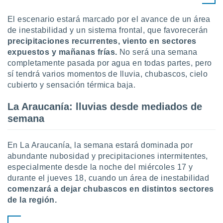
uedes
uestro sitio
El escenario estará marcado por el avance de un área
ed.cl. En
de inestabilidad y un sistema frontal, que favorecerán
te
 de que
precipitaciones recurrentes, viento en sectores
talarán
expuestos y mañanas frías.
No será una semana
e sean
completamente pasada por agua en todas partes, pero
para
sí tendrá varios momentos de lluvia, chubascos, cielo
a
cubierto y sensación térmica baja.
por el sitio
o se
La Araucanía: lluvias desde mediados de
cookies para
semana
nto ni para
licidad o
En La Araucanía, la semana estará dominada por
ado, aunque
abundante nubosidad y precipitaciones intermitentes,
sualizar
especialmente desde la noche del miércoles 17 y
general no
durante el jueves 18, cuando un área de inestabilidad
ada. Puedes
comenzará a dejar chubascos en distintos sectores
 instalación
de la región.
y acceder a
io web a
ste abono