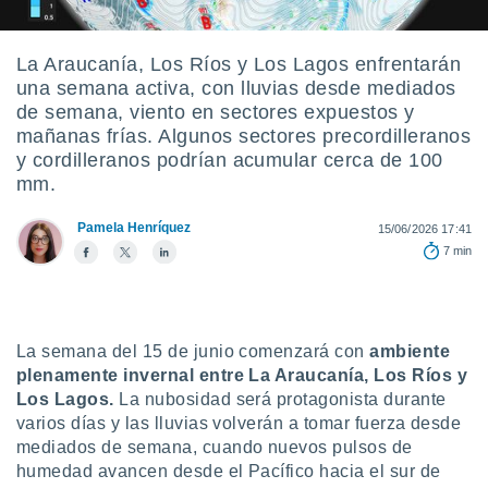
ediante
ecnologías
nos permite
La Araucanía, Los Ríos y Los Lagos enfrentarán
estra
una semana activa, con lluvias desde mediados
ara seguir
e contenido
de semana, viento en sectores expuestos y
stándares
mañanas frías. Algunos sectores precordilleranos
ACEPTAR
sin coste.
y cordilleranos podrían acumular cerca de 100
Y
mm.
CONTINUAR
 botón
continuar",
der a la
Pamela Henríquez
15/06/2026 17:41
CONFIGURACIÓN
ndo la
7 min
 de todas
, ya sean
de nuestros
 nos
La semana del 15 de junio comenzará con
ambiente
 y análisis
plenamente invernal entre La Araucanía, Los Ríos y
tamiento en
Los Lagos.
La nubosidad será protagonista durante
b, así como
varios días y las lluvias volverán a tomar fuerza desde
un perfil
mediados de semana, cuando nuevos pulsos de
para
humedad avancen desde el Pacífico hacia el sur de
ublicidad y