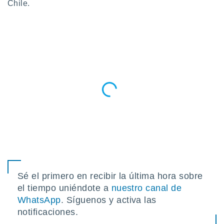
Chile.
do en
 mismo.
sultar más
 en nuestra
 Cookies
y
ualquier
ento
 botón
ación de
kies
 disponible
e nuestra
.
IVAMENTE,
Sé el primero en recibir la última hora sobre
as
el tiempo uniéndote a
nuestro canal de
 a cookies
WhatsApp
. Síguenos y activa las
 no aceptar
notificaciones.
ón de