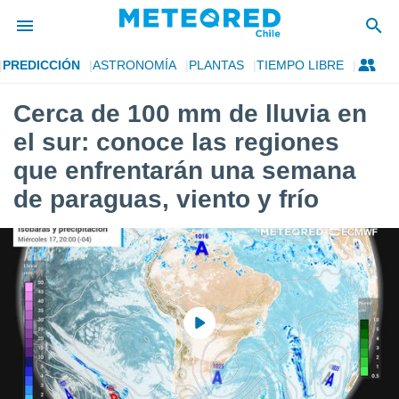
PREDICCIÓN
ASTRONOMÍA
PLANTAS
TIEMPO LIBRE
privacidad
Cerca de 100 mm de lluvia en
o de
eteored.cl)
el sur: conoce las regiones
borado por
es para
que enfrentarán una semana
ue la
de paraguas, viento y frío
 que se
e calidad.
eder a este
ediante las
opciones:
ookies y
e forma
d digital
ada, basada
mación