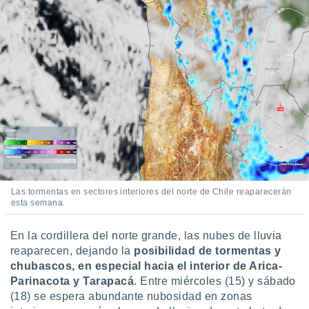
idad
a, utilizar
a
 la
da, crear un
personalizar
o, uso de
a la
e contenido
do, medir el
 de la
medir el
 del
 comprender
Las tormentas en sectores interiores del norte de Chile reaparecerán
esta semana.
 través de
s o a través
nación de
En la cordillera del norte grande, las nubes de lluvia
edentes de
reaparecen, dejando la
posibilidad de tormentas y
fuentes,
chubascos, en especial hacia el interior de Arica-
y mejora de
Parinacota y Tarapacá
. Entre miércoles (15) y sábado
os, uso de
(18) se espera abundante nubosidad en zonas
ados con el