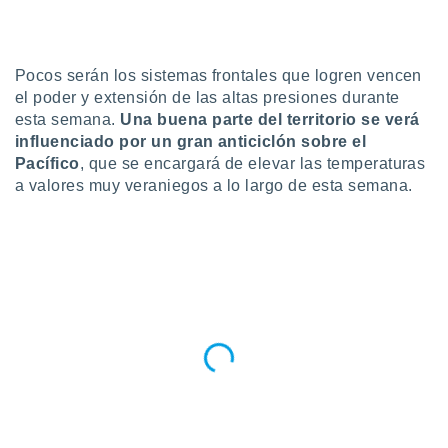
do en
 mismo.
sultar más
Pocos serán los sistemas frontales que logren vencen
 en nuestra
el poder y extensión de las altas presiones durante
 Cookies
y
esta semana.
Una buena parte del territorio se verá
ualquier
influenciado por un gran anticiclón sobre el
ento
Pacífico
, que se encargará de elevar las temperaturas
 botón
a valores muy veraniegos a lo largo de esta semana.
ación de
kies
 disponible
e nuestra
.
IVAMENTE,
as
 a cookies
 no aceptar
ón de