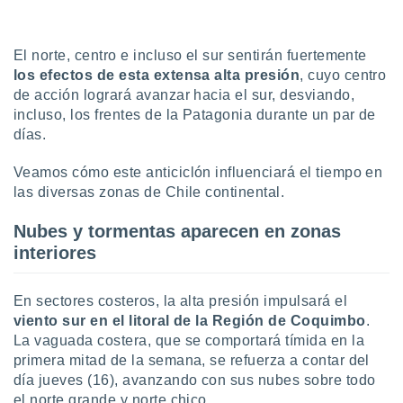
uedes
uestro sitio
ed.cl. En
El norte, centro e incluso el sur sentirán fuertemente
te
 de que
los efectos de esta extensa alta presión
, cuyo centro
talarán
de acción logrará avanzar hacia el sur, desviando,
e sean
incluso, los frentes de la Patagonia durante un par de
para
días.
a
por el sitio
Veamos cómo este anticiclón influenciará el tiempo en
o se
las diversas zonas de Chile continental.
cookies para
nto ni para
Nubes y tormentas aparecen en zonas
licidad o
interiores
ado, aunque
sualizar
En sectores costeros, la alta presión impulsará el
general no
viento sur en el litoral de la Región de Coquimbo
.
ada. Puedes
La vaguada costera, que se comportará tímida en la
 instalación
primera mitad de la semana, se refuerza a contar del
y acceder a
día jueves (16), avanzando con sus nubes sobre todo
io web a
ste abono
el norte grande y norte chico.