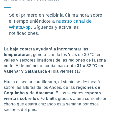
 botón
.
Sé el primero en recibir la última hora sobre
el tiempo uniéndote a
nuestro canal de
nto,
WhatsApp
. Síguenos y activa las
cios
notificaciones.
kies,
ores únicos
as similares
La baja costera ayudará a incrementar las
nar,
rocesar
temperaturas
, generalizando los 'más de 30 °C' en
onales como
valles y sectores interiores de las regiones de la zona
 este sitio
norte. El termómetro podría marcar
de 31 a 32 °C en
recciones IP
Vallenar y Salamanca
el día viernes (17).
ficadores de
 posible
Hacia el sector cordillerano, el viento se destacará
s
sobre las alturas de los Andes, de las
regiones de
 traten tus
nales en
Coquimbo y de Atacama
. Estos sectores
esperan
 interés
vientos sobre los 70 km/h
, gracias a una corriente en
go a lo que
chorro que estará cruzando esta semana por esos
nerte. Para
sectores del país.
retirar su