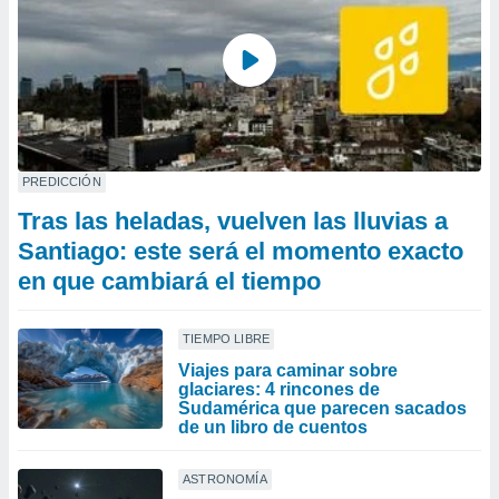
PREDICCIÓN
Tras las heladas, vuelven las lluvias a
Santiago: este será el momento exacto
en que cambiará el tiempo
TIEMPO LIBRE
Viajes para caminar sobre
glaciares: 4 rincones de
Sudamérica que parecen sacados
de un libro de cuentos
ASTRONOMÍA