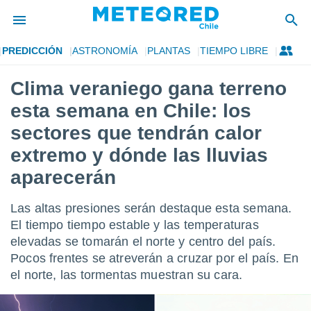
PREDICCIÓN
ASTRONOMÍA
PLANTAS
TIEMPO LIBRE
privacidad
Clima veraniego gana terreno
o de
eteored.cl)
esta semana en Chile: los
borado por
es para
sectores que tendrán calor
ue la
extremo y dónde las lluvias
 que se
e calidad.
aparecerán
eder a este
ediante las
opciones:
Las altas presiones serán destaque esta semana.
El tiempo tiempo estable y las temperaturas
ookies y
elevadas se tomarán el norte y centro del país.
e forma
Pocos frentes se atreverán a cruzar por el país. En
el norte, las tormentas muestran su cara.
d digital
ada, basada
mación