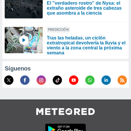
El "verdadero rostro" de Nysa: el
extraño asteroide de tres cabezas
que asombra a la ciencia
PREDICCIÓN
Tras las heladas, un ciclón
extratropical devolvería la lluvia y el
viento a la zona central la próxima
semana
Síguenos