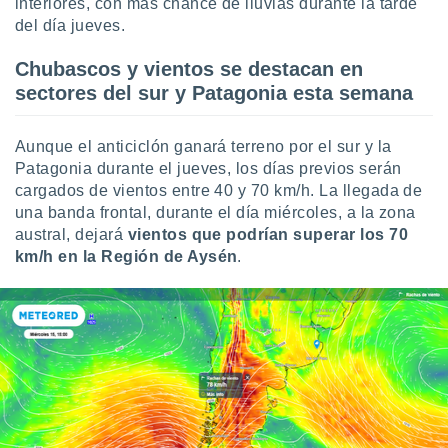
 seleccionar
interiores, con más chance de lluvias durante la tarde
o.
del día jueves.
calización
Chubascos y vientos se destacan en
precisa e
ión mediante
sectores del sur y Patagonia esta semana
, publicidad
Aunque el anticiclón ganará terreno por el sur y la
dos,
Patagonia durante el jueves, los días previos serán
 publicidad
cargados de vientos entre 40 y 70 km/h. La llegada de
,
una banda frontal, durante el día miércoles, a la zona
ón de
austral, dejará
vientos que podrían superar los 70
 desarrollo
km/h en la Región de Aysén
.
s.
tros 1199
ios