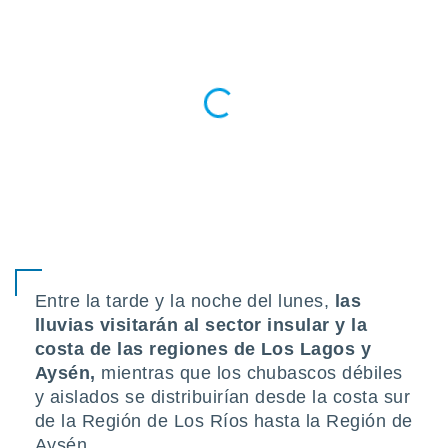
ento u
 de datos
er momento
ic en
o en
 Cookies
en
eb.
y
socios
el
to de
Entre la tarde y la noche del lunes,
las
lluvias visitarán al sector insular y la
la
 en un
costa de las regiones de Los Lagos y
 y/o acceder
Aysén,
mientras que los chubascos débiles
 de datos
y aislados se distribuirían desde la costa sur
ara
de la Región de Los Ríos hasta la Región de
 anuncios
ar perfiles
Aysén.