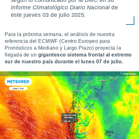
según lo comunicado por la DMC en su
uedes
Informe Climatológico Diario Nacional
de
uestro sitio
ed.cl. En
este jueves 03 de julio 2025.
te
 de que
talarán
Para la próxima semana, el análisis de nuestra
e sean
referencia del ECMWF (Centro Europeo para
para
Pronósticos a Mediano y Largo Plazo) proyecta la
a
llegada de un
gigantesco sistema frontal al extremo
por el sitio
o se
sur de nuestro país durante el lunes 07 de julio.
cookies para
nto ni para
licidad o
ado, aunque
sualizar
general no
ada. Puedes
 instalación
y acceder a
io web a
ste abono