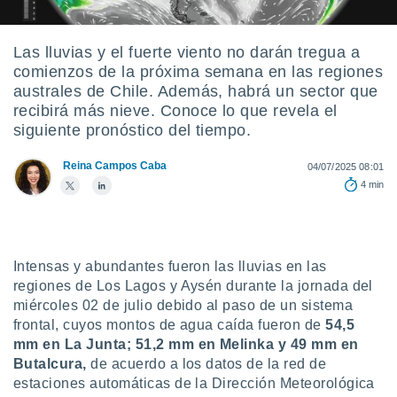
ediante
ecnologías
nos permite
Las lluvias y el fuerte viento no darán tregua a
estra
comienzos de la próxima semana en las regiones
ara seguir
e contenido
australes de Chile. Además, habrá un sector que
stándares
recibirá más nieve. Conoce lo que revela el
ACEPTAR
sin coste.
siguiente pronóstico del tiempo.
Y
CONTINUAR
 botón
Reina Campos Caba
continuar",
04/07/2025 08:01
der a la
4 min
CONFIGURACIÓN
ndo la
 de todas
, ya sean
de nuestros
Intensas y abundantes fueron las lluvias en las
 nos
regiones de Los Lagos y Aysén durante la jornada del
 y análisis
miércoles 02 de julio debido al paso de un sistema
tamiento en
frontal, cuyos montos de agua caída fueron de
54,5
b, así como
mm en La Junta; 51,2 mm en Melinka y 49 mm en
un perfil
Butalcura,
de acuerdo a los datos de la red de
para
estaciones automáticas de la Dirección Meteorológica
ublicidad y