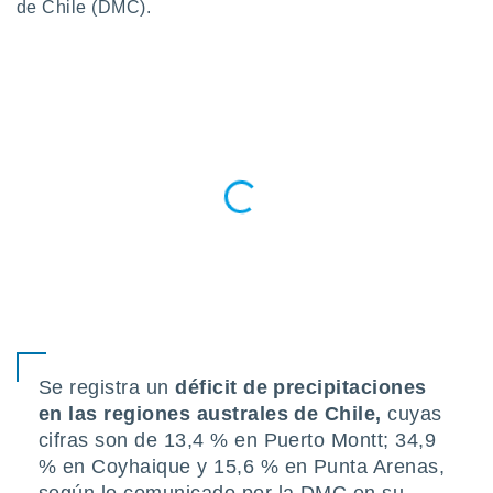
de Chile (DMC).
do en
 mismo.
sultar más
 en nuestra
 Cookies
y
ualquier
ento
 botón
ación de
kies
 disponible
e nuestra
.
IVAMENTE,
Se registra un
déficit de precipitaciones
as
en las regiones australes de Chile,
cuyas
 a cookies
cifras son de 13,4 % en Puerto Montt; 34,9
 no aceptar
% en Coyhaique y 15,6 % en Punta Arenas,
ón de