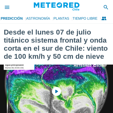
PREDICCIÓN
ASTRONOMÍA
PLANTAS
TIEMPO LIBRE
privacidad
Desde el lunes 07 de julio
o de
eteored.cl)
titánico sistema frontal y onda
borado por
es para
corta en el sur de Chile: viento
ue la
de 100 km/h y 50 cm de nieve
 que se
e calidad.
eder a este
ediante las
opciones:
ookies y
e forma
d digital
ada, basada
mación