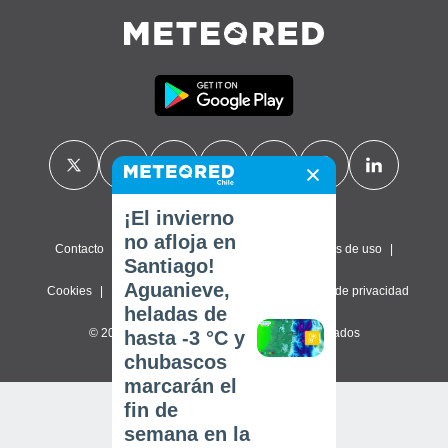
¡El invierno
no afloja en
Contacto
Sobre nosotros
FAQ
Términos de uso
Santiago!
Aguanieve,
Cookies
Política de privacidad
Configuración de privacidad
heladas de
© 2026 Meteored. Todos los derechos reservados
hasta -3 °C y
chubascos
marcarán el
fin de
semana en la