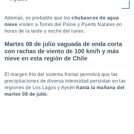
idad
a, utilizar
a
Además, es probable que los
chubascos de agua
 la
nieve
visiten a Torres del Paine y Puerto Natales en
horas de la tarde y noche del lunes.
da, crear un
personalizar
Martes 08 de julio vaguada de onda corta
o, uso de
a la
con rachas de viento de 100 km/h y más
e contenido
nieve en esta región de Chile
do, medir el
 de la
medir el
El margen frío del sistema frontal permitirá que las
 del
precipitaciones de diversa intensidad persistan en las
 comprender
regiones de Los Lagos y Aysén
hasta la mañana del
 través de
martes 08 de julio.
s o a través
nación de
edentes de
fuentes,
y mejora de
os, uso de
ados con el