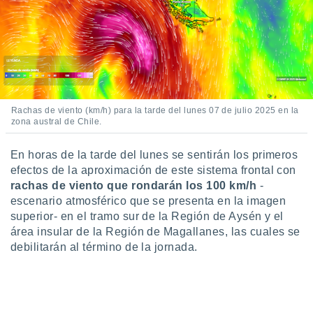
 botón
.
nto,
cios
kies,
ores únicos
Rachas de viento (km/h) para la tarde del lunes 07 de julio 2025 en la
zona austral de Chile.
as similares
nar,
rocesar
En horas de la tarde del lunes se sentirán los primeros
onales como
efectos de la aproximación de este sistema frontal con
 este sitio
rachas de viento que rondarán los 100 km/h
-
recciones IP
escenario atmosférico que se presenta en la imagen
ficadores de
superior- en el tramo sur de la Región de Aysén y el
 posible
s
área insular de la Región de Magallanes, las cuales se
 traten tus
debilitarán al término de la jornada.
nales en
 interés
go a lo que
nerte. Para
retirar su