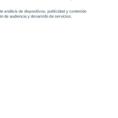
e análisis de dispositivos, publicidad y contenido
n de audiencia y desarrollo de servicios.
vo sistema frontal impactará con
ando lluvias de hasta 50 mm y
 superar los 80 km/h en dos
0/04/2025 18:25
5 min
riores, un gran sistema frontal comenzó a
 las regiones de Los Ríos, Los Lagos, Aysén
viento fuerte.
o será nuevamente el factor más
os suelos ya saturados por