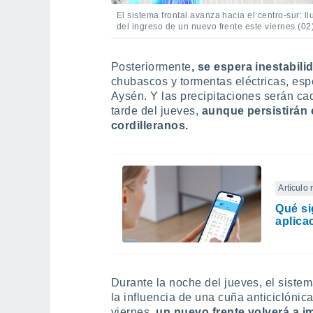
El sistema frontal avanza hacia el centro-sur: 
del ingreso de un nuevo frente este viernes (02)
Posteriormente
, se espera inestabili
chubascos y tormentas eléctricas, es
Aysén. Y las precipitaciones serán ca
tarde del jueves,
aunque persistirán 
cordilleranos.
Artículo
Qué si
aplica
Durante la noche del jueves, el siste
la influencia de una cuña anticiclóni
viernes,
un nuevo frente volverá a im