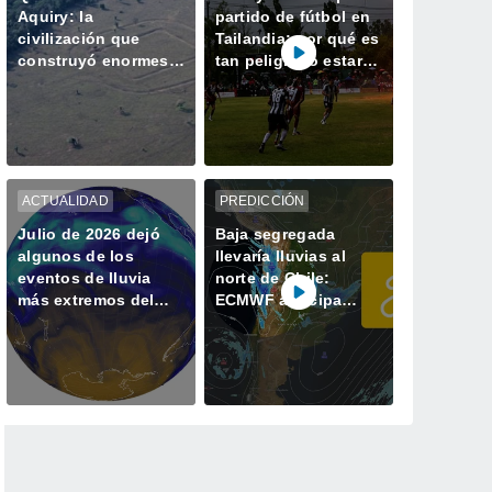
Aquiry: la
partido de fútbol en
civilización que
Tailandia: por qué es
construyó enormes
tan peligroso estar a
geoglifos en la
la intemperie durante
Amazonía hace 2.500
una tormenta
años
ACTUALIDAD
PREDICCIÓN
Julio de 2026 dejó
Baja segregada
algunos de los
llevaría lluvias al
eventos de lluvia
norte de Chile:
más extremos del
ECMWF anticipa
último tiempo
precipitaciones entre
Arica y Coquimbo