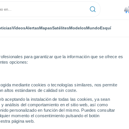
ticias
Vídeos
Alertas
Mapas
Satélites
Modelos
Mundo
Esquí
ONOMÍA
PLANTAS
TIEMPO LIBRE
ofesionales para garantizar que la información que se ofrece es
entes opciones:
ecogida mediante cookies o tecnologías similares, nos permite
on altos estándares de calidad sin coste.
nes recibirán el impacto de lluvias de hasta 50 mm y viento sobre 80 
eb aceptando la instalación de todas las cookies, ya sean
 y análisis del comportamiento en el sitio web, así como
ntenido personalizado en función del mismo. Puedes consultar
es recibirán el impacto
alquier momento el consentimiento pulsando el botón
uestra página web.
 mm y viento sobre 80