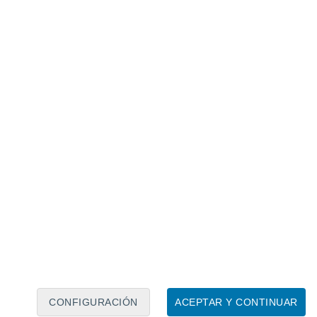
e, con viento intenso desde la costa hasta sectores
 a disminuir de form
a progresiva. No
 moderada a fuerte en la cordillera y
a central, con ráfagas
que podrían alcanzar
 30 de abril y jueves 01 de
ance durante la jornada de este miércoles,
nía y parte del Biobío.
En la madrugada
ntes desde el Biobío hasta Aysén, con
res.
CONFIGURACIÓN
ACEPTAR Y CONTINUAR