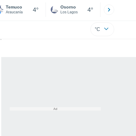
Temuco
Osorno
Puerto
4°
4°
Araucanía
Los Lagos
Los Lagos
°C
km/h