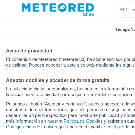
Tiempo
No
TODAS
ACTUALIDAD
CIENCIA
PREDICCIÓN
ASTR
Aviso de privacidad
El contenido de Meteored (meteored.cl) ha sido elaborado por pr
de calidad. Puedes acceder a este sitio web mediante las sigui
Aceptar cookies y acceder de forma gratuita
La publicidad digital personalizada, basada en la información r
financiar nuestra actividad para seguir ofreciéndote contenido c
Inicio
Noticias
Predicción
En unas horas 2 regio
Pulsando el botón "Aceptar y continuar", puedes acceder a la w
nuestras o de nuestros socios, que nos permiten el seguimiento
desarrollar un perfil específico para mostrarte publicidad y co
En unas horas 2 region
más información en nuestra
Política de Cookies
y retirar en cu
Configuración de cookies
que aparece disponible en el pie de n
de lluvias de hasta 50