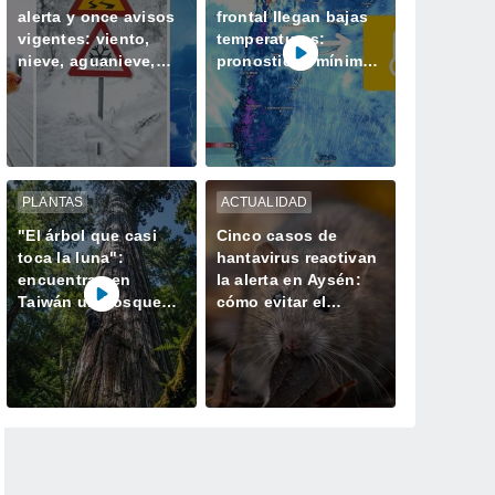
alerta y once avisos
frontal llegan bajas
vigentes: viento,
temperaturas:
nieve, aguanieve,
pronostican mínimas
tormentas y heladas
bajo cero en la zona
afectarán a Chile
central
PLANTAS
ACTUALIDAD
"El árbol que casi
Cinco casos de
toca la luna":
hantavirus reactivan
encuentran en
la alerta en Aysén:
Taiwán un bosque
cómo evitar el
perdido con el
contagio
ejemplar más alto de
Asia