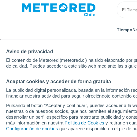
Tiempo
No
TODAS
ACTUALIDAD
CIENCIA
PREDICCIÓN
ASTR
Aviso de privacidad
El contenido de Meteored (meteored.cl) ha sido elaborado por pr
de calidad. Puedes acceder a este sitio web mediante las sigui
Aceptar cookies y acceder de forma gratuita
La publicidad digital personalizada, basada en la información r
financiar nuestra actividad para seguir ofreciéndote contenido c
Inicio
Noticias
Predicción
La lluvia reemplazará 
Pulsando el botón "Aceptar y continuar", puedes acceder a la w
nuestras o de nuestros socios, que nos permiten el seguimiento
desarrollar un perfil específico para mostrarte publicidad y co
La lluvia reemplazará l
más información en nuestra
Política de Cookies
y retirar en cu
Configuración de cookies
que aparece disponible en el pie de n
de Chile: río atmosfér