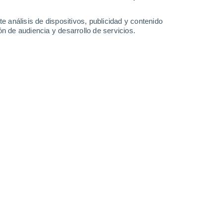
e análisis de dispositivos, publicidad y contenido
n de audiencia y desarrollo de servicios.
 zona central.
5/2026 10:02
5 min
obre el océano, dejará precipitaciones
al territorio continental,
acompañado
uvias con isoterma cero alta.
ente dejará
lluvias sobre las provincias de
, pero la parte más contundente de este