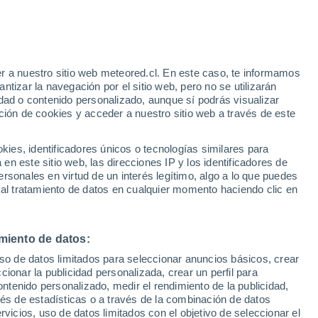
res días de lluvias en el país. El fenómeno
acción de un río atmosférico. Conoce los
r a nuestro sitio web meteored.cl. En este caso, te informamos
tizar la navegación por el sitio web, pero no se utilizarán
dad o contenido personalizado, aunque sí podrás visualizar
ción de cookies y acceder a nuestro sitio web a través de este
es, identificadores únicos o tecnologías similares para
n este sitio web, las direcciones IP y los identificadores de
rsonales en virtud de un interés legítimo, algo a lo que puedes
 al tratamiento de datos en cualquier momento haciendo clic en
miento de datos:
uso de datos limitados para seleccionar anuncios básicos, crear
ccionar la publicidad personalizada, crear un perfil para
ontenido personalizado, medir el rendimiento de la publicidad,
vés de estadísticas o a través de la combinación de datos
rvicios, uso de datos limitados con el objetivo de seleccionar el