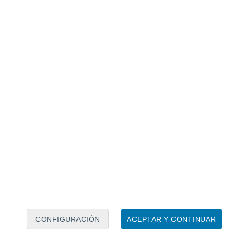
ales de vapor de agua que se mueven
tema frontal intercepta un río
o transforma en lluvias.
ida elevará la isoterma cero grados, por lo
tores cordilleranos. Aunque no se prevén
 caerán en sectores que normalmente
a los ríos.
CONFIGURACIÓN
ACEPTAR Y CONTINUAR