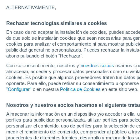
ALTERNATIVAMENTE,
El paso de un sistema frontal dejará t
tendrá sus lluvias potenciadas por la 
Rechazar tecnologías similares a cookies
sectores afectados.
En caso de no aceptar la instalación de cookies, puedes accede
de que solo se instalarán cookies que sean necesarias para garan
cookies para analizar el comportamiento ni para mostrar publici
publicidad general no personalizada. Puedes rechazar la instala
abono pulsando el botón "Rechazar".
Con su consentimiento, nosotros y
nuestros socios
usamos cooki
almacenar, acceder y procesar datos personales como su visita e
cookies. Es posible que algunos proveedores traten tus datos pe
oponerte. Para ello, puede retirar su consentimiento u oponerse
"Configurar"
o en nuestra
Política de Cookies
en este sitio web.
Nosotros y nuestros socios hacemos el siguiente trata
Almacenar la información en un dispositivo y/o acceder a ella, 
perfiles para publicidad personalizada, utilizar perfiles para sele
personalizar el contenido, uso de perfiles para la selección de c
medir el rendimiento del contenido, comprender al público a tra
procedentes de diferentes fuentes, desarrollo y mejora de los se