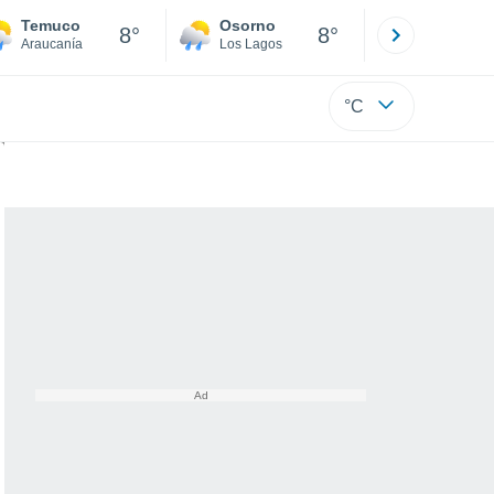
Temuco
Osorno
Puerto
8°
8°
Araucanía
Los Lagos
Los Lagos
°C