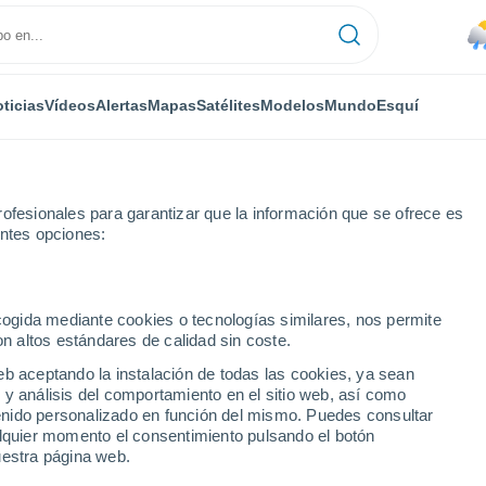
ticias
Vídeos
Alertas
Mapas
Satélites
Modelos
Mundo
Esquí
ONOMÍA
PLANTAS
TIEMPO LIBRE
ofesionales para garantizar que la información que se ofrece es
entes opciones:
ecogida mediante cookies o tecnologías similares, nos permite
on altos estándares de calidad sin coste.
la nieve en parte del sur de Chile: río atmosférico dejará hasta 50 mm
eb aceptando la instalación de todas las cookies, ya sean
 y análisis del comportamiento en el sitio web, así como
ntenido personalizado en función del mismo. Puedes consultar
a nieve en parte del sur
alquier momento el consentimiento pulsando el botón
uestra página web.
ico dejará hasta 50 mm