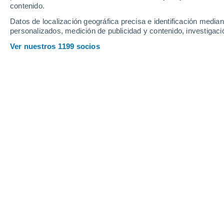
contenido.
Datos de localización geográfica precisa e identificación mediant
personalizados, medición de publicidad y contenido, investigació
Ver nuestros 1199 socios
Las precipitaciones regresan al sur de Chile y parte de la
Viviana Urbina
26/0
El sistema frontal, que se encuentra s
sobre Juan Fernández y luego avanzará 
por un río atmosférico que dejará ll
Este martes (26), la parte cálida del fr
Última Esperanza y de Capitán Prat